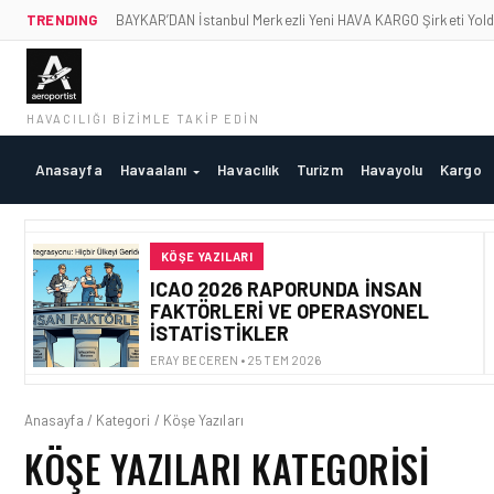
TRENDING
BAYKAR’DAN İstanbul Merkezli Yeni HAVA KARGO Şirketi Yold
HAVACILIĞI BIZIMLE TAKIP EDIN
Anasayfa
Havaalanı
Havacılık
Turizm
Havayolu
Kargo
KÖŞE YAZILARI
ICAO 2026 RAPORUNDA İNSAN
FAKTÖRLERI VE OPERASYONEL
İSTATISTIKLER
ERAY BECEREN • 25 TEM 2026
Anasayfa / Kategori / Köşe Yazıları
KÖŞE YAZILARI KATEGORISI