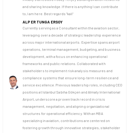
and sharing knowledge. If there is anything I can contribute
to, I am here. Best regards "kali"
ALP ER TUNGA ERSOY
Currently serving as a Consultant within the aviation sector,
leveraging over a decade of strategic leadership experience
across major international airports. Expertise spans airport
operations, terminal management, budgeting, and business
development, with a focus on enhancing operational
frameworks and public relations. Collaborated with
stakeholders to implement risk analysis measures and
compliance systems that ensure long-term resilience and
service excellence. Previous leadership roles, including CEO
positions at Istanbul Sabiha Gökçen and Almaty International
Airport, underscore a proven track record in crisis
management, negotiation, and aligning organizational
structures for operational efficiency. With an MBA
specializing in aviation, contributions are centered on
fostering growth through innovative strategies, stakeholder