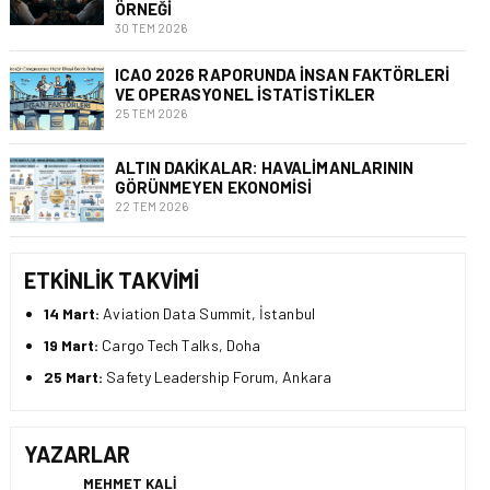
ÖRNEĞI
30 TEM 2026
ICAO 2026 RAPORUNDA İNSAN FAKTÖRLERI
VE OPERASYONEL İSTATISTIKLER
25 TEM 2026
ALTIN DAKIKALAR: HAVALIMANLARININ
GÖRÜNMEYEN EKONOMISI
22 TEM 2026
ETKINLIK TAKVIMI
14 Mart:
Aviation Data Summit, İstanbul
19 Mart:
Cargo Tech Talks, Doha
25 Mart:
Safety Leadership Forum, Ankara
YAZARLAR
MEHMET KALI