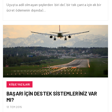
Uçuşta adil olmayan şeylerden biri de ( bir tek çanta için ek bir
ücret ödemenin dışında)…
KÖŞE YAZILARI
BAŞARI IÇIN DESTEK SISTEMLERINIZ VAR
MI?
13 TEM 2015