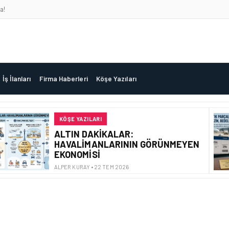
a!
İş İlanları
Firma Haberleri
Köşe Yazıları
KÖŞE YAZILARI
ALTIN DAKIKALAR:
HAVALIMANLARININ GÖRÜNMEYEN
EKONOMISI
ALPER KURAY • 22 TEM 2026