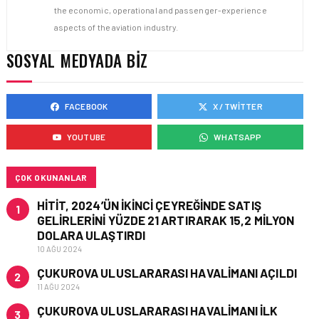
the economic, operational and passenger-experience
aspects of the aviation industry.
SOSYAL MEDYADA BIZ
FACEBOOK
X / TWITTER
YOUTUBE
WHATSAPP
ÇOK OKUNANLAR
HITIT, 2024’ÜN IKINCI ÇEYREĞINDE SATIŞ
1
GELIRLERINI YÜZDE 21 ARTIRARAK 15,2 MILYON
DOLARA ULAŞTIRDI
10 AĞU 2024
ÇUKUROVA ULUSLARARASI HAVALIMANI AÇILDI
2
11 AĞU 2024
ÇUKUROVA ULUSLARARASI HAVALIMANI İLK
3