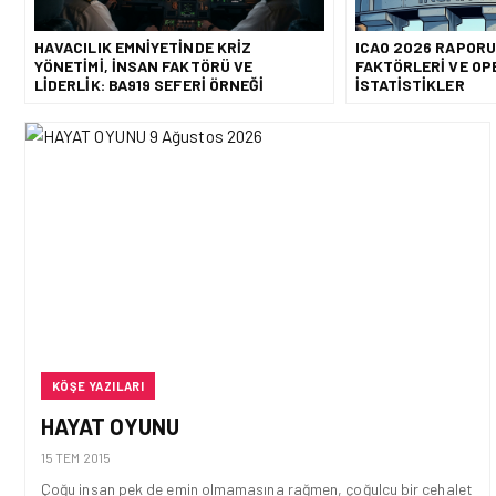
HAVACILIK EMNIYETINDE KRIZ
ICAO 2026 RAPOR
YÖNETIMI, İNSAN FAKTÖRÜ VE
FAKTÖRLERI VE O
LIDERLIK: BA919 SEFERI ÖRNEĞI
İSTATISTIKLER
KÖŞE YAZILARI
HAYAT OYUNU
15 TEM 2015
Çoğu insan pek de emin olmamasına rağmen, çoğulcu bir cehalet