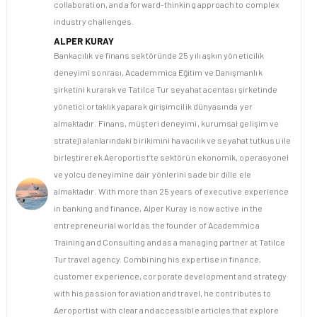
collaboration, and a forward-thinking approach to complex
industry challenges.
ALPER KURAY
Bankacılık ve finans sektöründe 25 yılı aşkın yöneticilik
deneyimi sonrası, Academmica Eğitim ve Danışmanlık
şirketini kurarak ve Tatilce Tur seyahat acentası şirketinde
yönetici ortaklık yaparak girişimcilik dünyasında yer
almaktadır. Finans, müşteri deneyimi, kurumsal gelişim ve
strateji alanlarındaki birikimini havacılık ve seyahat tutkusu ile
birleştirerek Aeroportist’te sektörün ekonomik, operasyonel
ve yolcu deneyimine dair yönlerini sade bir dille ele
almaktadır. With more than 25 years of executive experience
in banking and finance, Alper Kuray is now active in the
entrepreneurial world as the founder of Academmica
Training and Consulting and as a managing partner at Tatilce
Tur travel agency. Combining his expertise in finance,
customer experience, corporate development and strategy
with his passion for aviation and travel, he contributes to
Aeroportist with clear and accessible articles that explore