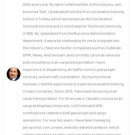
Hello everyone. My name is Mehmet Kali. In the industry, I am
known as "Kali". I graduated from the first civil aviation training
school in Turkey, which was known as the Civil Aviation
School at the time and is now Eskişehir Technical University,
in 1991. As I graduated from the Business Administration
department, it was a bit challenging for me to integrate into
the industry. I have worked for companies such as SultanAir,
DHMI, Havaş, and Swissair, and currently, I provide services
and consultancy in air cargo transportation. I have
experience in dispatching, air traffic control, passenger
services, and aircraft coordination. During my time at
Swissair, I had the opportunity to experience aviation training
in many countries. Since 2012, I have been focusing on air
cargo transportation. For three years, I taught courses on air
cargo at Nişantaşı University. I still hold valid IATA
certifications related to both passenger and cargo
operations. For over ten years, I have been managing
aeroportist.com, a news website related to aviation, which
initially started as a hobby. I enjoy building aviation networks