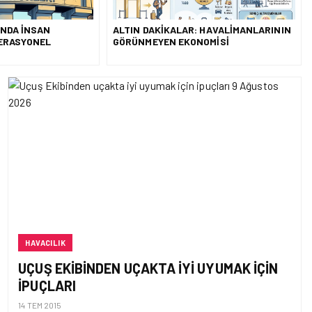
UNDA İNSAN
ALTIN DAKIKALAR: HAVALIMANLARININ
PERASYONEL
GÖRÜNMEYEN EKONOMISI
HAVACILIK
UÇUŞ EKIBINDEN UÇAKTA IYI UYUMAK IÇIN
IPUÇLARI
14 TEM 2015