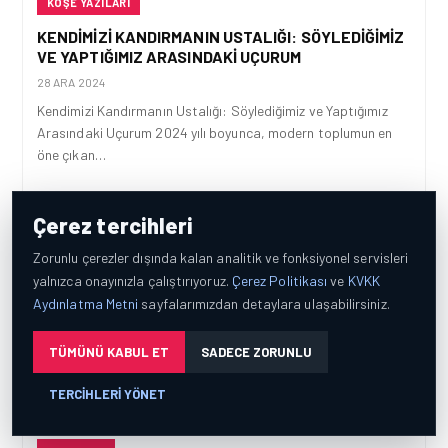
KÖŞE YAZILARI
KENDIMIZI KANDIRMANIN USTALIĞI: SÖYLEDIĞIMIZ
VE YAPTIĞIMIZ ARASINDAKI UÇURUM
28 ARA 2024
Kendimizi Kandırmanın Ustalığı: Söylediğimiz ve Yaptığımız
Arasındaki Uçurum 2024 yılı boyunca, modern toplumun en
öne çıkan…
Çerez tercihleri
Zorunlu çerezler dışında kalan analitik ve fonksiyonel servisleri
yalnızca onayınızla çalıştırıyoruz.
Çerez Politikası
ve
KVKK
Aydınlatma Metni
sayfalarımızdan detaylara ulaşabilirsiniz.
TÜMÜNÜ KABUL ET
SADECE ZORUNLU
TERCIHLERI YÖNET