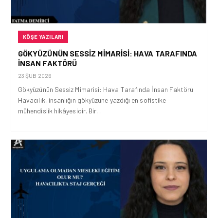
KÖŞE YAZILARI
GÖKYÜZÜNÜN SESSIZ MIMARISI: HAVA TARAFINDA
İNSAN FAKTÖRÜ
23 ŞUB 2026
Gökyüzünün Sessiz Mimarisi: Hava Tarafında İnsan Faktörü
Havacılık, insanlığın gökyüzüne yazdığı en sofistike
mühendislik hikâyesidir. Bir…