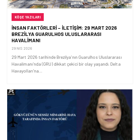
KÖŞE YAZILARI
İNSAN FAKTÖRLERI – İLETIŞIM: 29 MART 2026
BREZILYA GUARULHOS ULUSLARARASI
HAVALIMANI
29 NIS 2026
29 Mart 2026 tarihinde Brezilya'nın Guarulhos Uluslararası
Havalimanı'nda (GRU) dikkat çekici bir olay yaşandı. Delta
Havayolları'na…