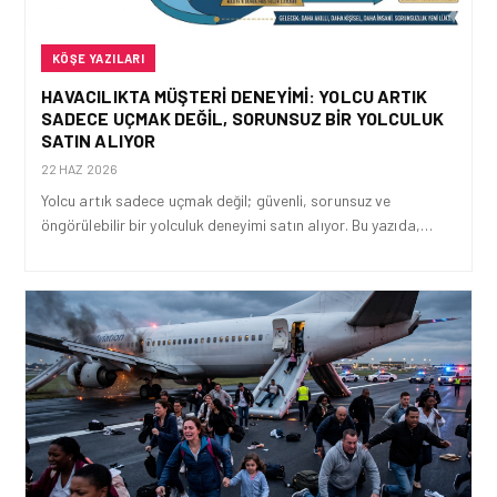
KÖŞE YAZILARI
HAVACILIKTA MÜŞTERI DENEYIMI: YOLCU ARTIK
SADECE UÇMAK DEĞIL, SORUNSUZ BIR YOLCULUK
SATIN ALIYOR
22 HAZ 2026
Yolcu artık sadece uçmak değil; güvenli, sorunsuz ve
öngörülebilir bir yolculuk deneyimi satın alıyor. Bu yazıda,…