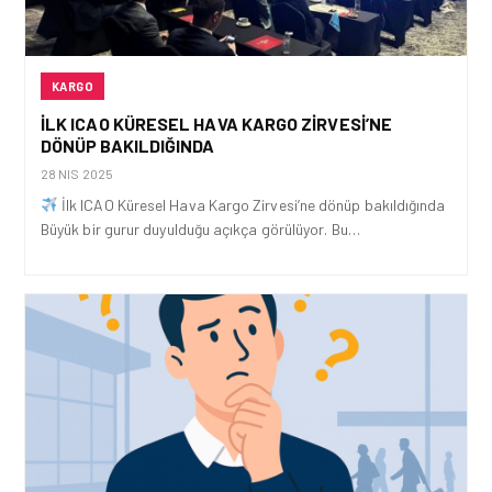
KARGO
İLK ICAO KÜRESEL HAVA KARGO ZIRVESI’NE
DÖNÜP BAKILDIĞINDA
28 NIS 2025
İlk ICAO Küresel Hava Kargo Zirvesi’ne dönüp bakıldığında
Büyük bir gurur duyulduğu açıkça görülüyor. Bu…