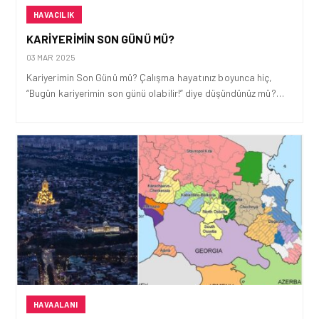
HAVACILIK
KARIYERIMIN SON GÜNÜ MÜ?
03 MAR 2025
Kariyerimin Son Günü mü? Çalışma hayatınız boyunca hiç,
“Bugün kariyerimin son günü olabilir!” diye düşündünüz mü?…
HAVAALANI