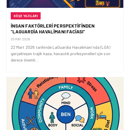
KÖŞE YAZILARI
İNSAN FAKTÖRLERI PERSPEKTIFINDEN
“LAGUARDIA HAVALIMANI FACIASI”
03 MAY 2026
22 Mart 2026 tarihinde LaGuardia Havalimanı'nda (LGA)
gerçekleşen trajik kaza, havacılık profesyonelleri için son
derece önemli…