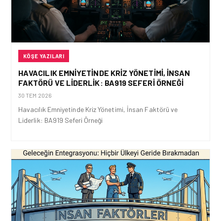
KÖŞE YAZILARI
HAVACILIK EMNIYETINDE KRIZ YÖNETIMI, İNSAN
FAKTÖRÜ VE LIDERLIK: BA919 SEFERI ÖRNEĞI
30 TEM 2026
Havacılık Emniyetinde Kriz Yönetimi, İnsan Faktörü ve
Liderlik: BA919 Seferi Örneği