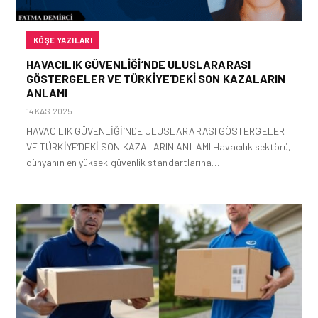
KÖŞE YAZILARI
HAVACILIK GÜVENLIĞI’NDE ULUSLARARASI
GÖSTERGELER VE TÜRKIYE’DEKI SON KAZALARIN
ANLAMI
14 KAS 2025
HAVACILIK GÜVENLİĞİ’NDE ULUSLARARASI GÖSTERGELER
VE TÜRKİYE’DEKİ SON KAZALARIN ANLAMI Havacılık sektörü,
dünyanın en yüksek güvenlik standartlarına…