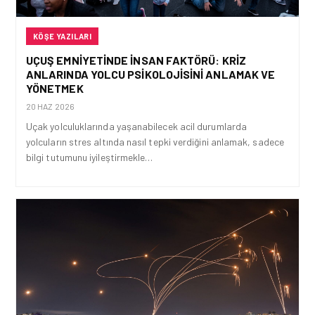
KÖŞE YAZILARI
UÇUŞ EMNIYETINDE İNSAN FAKTÖRÜ: KRIZ
ANLARINDA YOLCU PSIKOLOJISINI ANLAMAK VE
YÖNETMEK
20 HAZ 2026
Uçak yolculuklarında yaşanabilecek acil durumlarda
yolcuların stres altında nasıl tepki verdiğini anlamak, sadece
bilgi tutumunu iyileştirmekle…