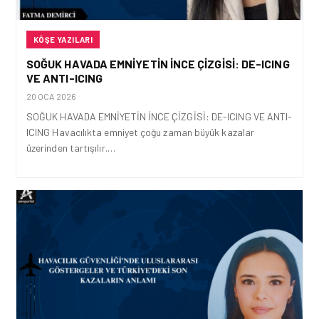
KÖŞE YAZILARI
SOĞUK HAVADA EMNIYETIN İNCE ÇIZGISI: DE-ICING
VE ANTI-ICING
20 OCA 2026
SOĞUK HAVADA EMNİYETİN İNCE ÇİZGİSİ: DE-ICING VE ANTI-
ICING Havacılıkta emniyet çoğu zaman büyük kazalar
üzerinden tartışılır.…