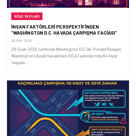
KÖŞE YAZILARI
İNSAN FAKTÖRLERI PERSPEKTIFINDEN
“WASHINGTON D.C. HAVADA ÇARPIŞMA FACIASI”
05 MAY 2026
29 Ocak 2025 tarihinde Washington D.C.'de, Ronald Reagan
Washington Ulusal Havalimanı (DCA) yakınlarında 64 kişiyi
taşıyan…