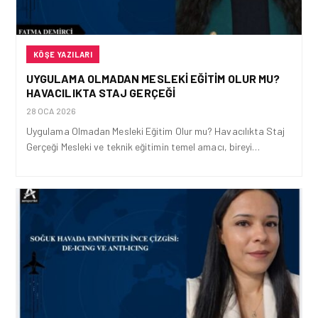
KÖŞE YAZILARI
UYGULAMA OLMADAN MESLEKI EĞITIM OLUR MU?
HAVACILIKTA STAJ GERÇEĞI
28 OCA 2026
Uygulama Olmadan Mesleki Eğitim Olur mu? Havacılıkta Staj
Gerçeği Mesleki ve teknik eğitimin temel amacı, bireyi…