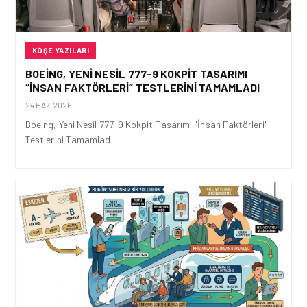
KÖŞE YAZILARI
BOEING, YENI NESIL 777-9 KOKPIT TASARIMI
“İNSAN FAKTÖRLERI” TESTLERINI TAMAMLADI
24 HAZ 2026
Boeing, Yeni Nesil 777-9 Kokpit Tasarımı "İnsan Faktörleri"
Testlerini Tamamladı