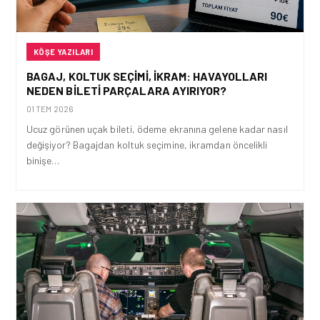
KÖŞE YAZILARI
BAGAJ, KOLTUK SEÇIMI, İKRAM: HAVAYOLLARI
NEDEN BILETI PARÇALARA AYIRIYOR?
01 TEM 2026
Ucuz görünen uçak bileti, ödeme ekranına gelene kadar nasıl
değişiyor? Bagajdan koltuk seçimine, ikramdan öncelikli
binişe…