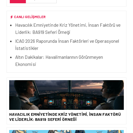
CANLI GELIŞMELER
Havacılık Emniyetinde Kriz Yönetimi, İnsan Faktörü ve
Liderlik: BA919 Seferi Örneği
ICAO 2026 Raporunda İnsan Faktörleri ve Operasyonel
İstatistikler
Altın Dakikalar: Havalimanlarının Görünmeyen
Ekonomisi
HAVACILIK EMNIYETINDE KRIZ YÖNETIMI, İNSAN FAKTÖRÜ
VE LIDERLIK: BA919 SEFERI ÖRNEĞI