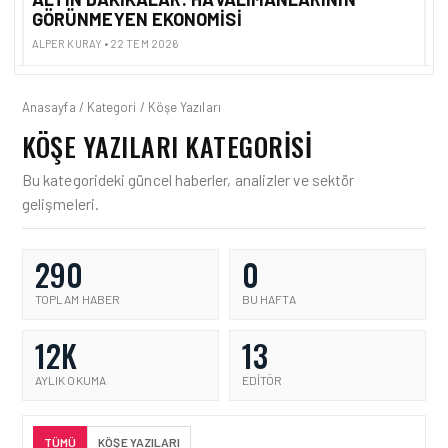
GÖRÜNMEYEN EKONOMISI
N
ALPER KURAY • 22 TEM 2026
AL
Anasayfa / Kategori / Köşe Yazıları
KÖŞE YAZILARI KATEGORISI
Bu kategorideki güncel haberler, analizler ve sektör
gelişmeleri.
290
0
TOPLAM HABER
BU HAFTA
12K
13
AYLIK OKUMA
EDITÖR
TÜMÜ
KÖŞE YAZILARI