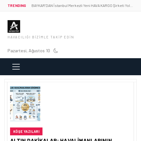
TRENDING
BAYKAR’DAN İstanbul Merkezli Yeni HAVA KARGO Şirketi Yolda!
HAVACILIĞI BIZIMLE TAKIP EDIN
Pazartesi, Ağustos 10
KÖŞE YAZILARI
VE
ALTIN DAKIKALAR: HAVALIMANLARININ
B