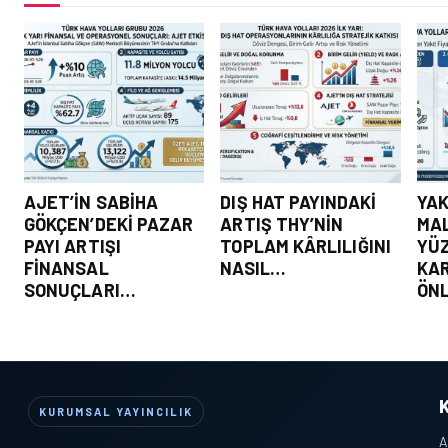
AJET’IN SABIHA
DIŞ HAT PAYINDAKI
YAK
GÖKÇEN’DEKI PAZAR
ARTIŞ THY’NIN
MAL
PAYI ARTIŞI
TOPLAM KÂRLILIĞINI
YÜZ
FINANSAL
NASIL…
KAR
SONUÇLARI…
ÖN
KURUMSAL YAYINCILIK
A