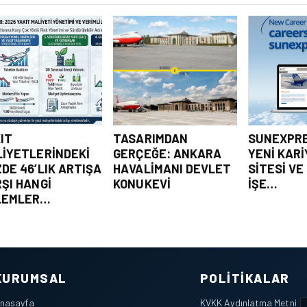
IT
TASARIMDAN
SUNEXPR
IYETLERINDEKI
GERÇEĞE: ANKARA
YENI KAR
DE 46’LIK ARTIŞA
HAVALIMANI DEVLET
SITESI VE
ŞI HANGI
KONUKEVI
İŞE…
LEMLER…
KURUMSAL
POLITIKALAR
nasayfa
KVKK Aydınlatma Metni