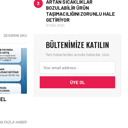
ARTAN SICAKLIKLAR
3
BOZULABILIR ÜRÜN
TAŞIMACILIĞINI ZORUNLU HALE
GETIRIYOR
07 AĞU 2024
DEVAMINI OKU
BÜLTENIMIZE KATILIN
Yeni haberlerden anında haberdar olun
ÜYE OL
MEL
HA FAZLA HABER