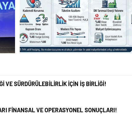
HAVACILIK
M
YAKIT MALIYETLERINDEKI YÜZDE 46
ARTIŞA KARŞI HANGI ÖNLEMLER
 VE SÜRDÜRÜLEBILIRLIK IÇIN İŞ BIRLIĞI!
ALINIYOR?
 YARI FINANSAL VE OPERASYONEL SONUÇLARI!