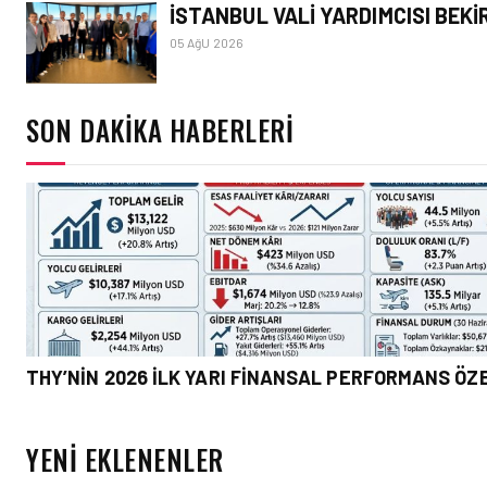
İSTANBUL VALI YARDIMCISI BEKI
05 AğU 2026
SON DAKIKA HABERLERI
THY’NIN 2026 ILK YARI FINANSAL PERFORMANS ÖZ
YENI EKLENENLER