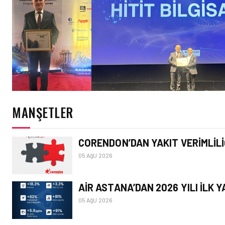
MANŞETLER
HAVACILIK
HITIT BILIŞIM 500’DE SEKTÖREL YAZILI
BIRINCISI
CORENDON’DAN YAKIT VERIMLILIĞI
05 AğU 2026
AIR ASTANA’DAN 2026 YILI İLK
05 AğU 2026