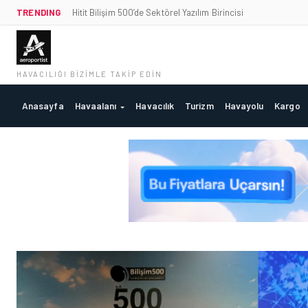
TRENDING
Hitit Bilişim 500’de Sektörel Yazılım Birincisi
HAVACILIĞI BIZIMLE TAKIP EDIN
Anasayfa
Havaalanı
Havacılık
Turizm
Havayolu
Kargo