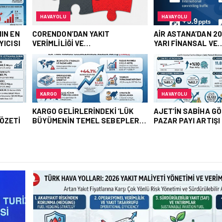
YANIN EN BÜYÜK HAVA KA
HAVAYOLU
HAVAALANI
AIR ASTANA’DAN 2026 YILI İLK
İSTANBUL VALI YAR
YARI FINANSAL VE
BEKIR DINKIRCI’DE
 İŞ
OPERASYONEL SONUÇLARI!
KULESI’NE ZIYARET
HAVAYOLU
THY HABERLERI
‘LÜK
AJET’IN SABIHA GÖKÇEN’DEKI
DIŞ HAT PAYINDAKI
PLERI
PAZAR PAYI ARTIŞI FINANSAL
THY’NIN TOPLAM KÂ
SONUÇLARI NASIL ETKILEDI?
NASIL DENGELIYOR