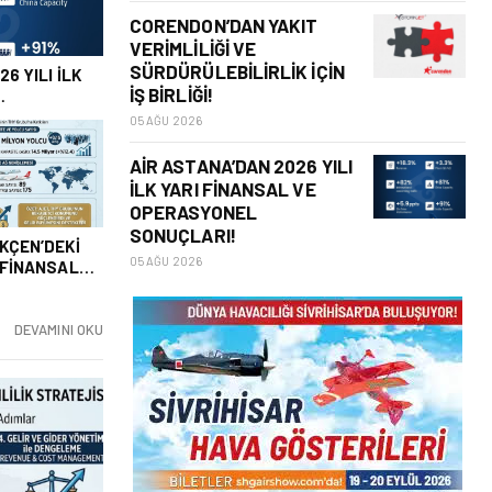
RGO
CORENDON’DAN YAKIT
VERIMLILIĞI VE
SÜRDÜRÜLEBILIRLIK IÇIN
DIMCISI
İŞ BIRLIĞI!
N KONTROL
05 AĞU 2026
AIR ASTANA’DAN 2026 YILI
İLK YARI FINANSAL VE
OPERASYONEL
SONUÇLARI!
 ARTIŞ
05 AĞU 2026
RLILIĞINI
?
DEVAMINI OKU