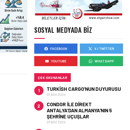
SOSYAL MEDYADA BIZ
FACEBOOK
X / TWITTER
YOUTUBE
WHATSAPP
’LIK
ÇOK OKUNANLAR
TURKISH CARGO’NUN DUYURUSU
1
07 AĞU 2024
CONDOR ILE DIREKT
2
ANTALYA’DAN ALMANYA’NIN 5
ŞEHRINE UÇUŞLAR
07 AĞU 2024