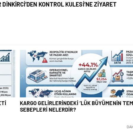
R DINKIRCI’DEN KONTROL KULESI’NE ZIYARET
ETI
KARGO GELIRLERINDEKI ‘LÜK BÜYÜMENIN TE
SEBEPLERI NELERDIR?
DA