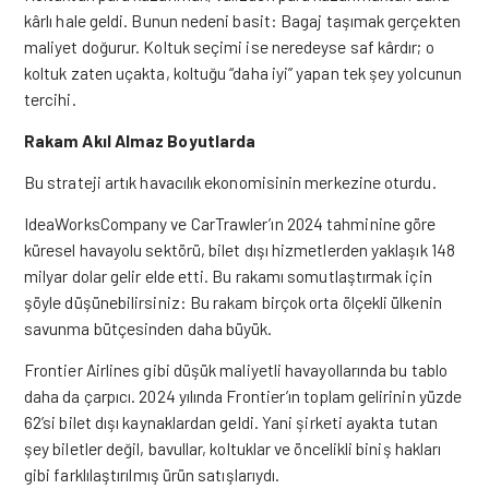
kârlı hale geldi. Bunun nedeni basit: Bagaj taşımak gerçekten
maliyet doğurur. Koltuk seçimi ise neredeyse saf kârdır; o
koltuk zaten uçakta, koltuğu “daha iyi” yapan tek şey yolcunun
tercihi.
Rakam Akıl Almaz Boyutlarda
Bu strateji artık havacılık ekonomisinin merkezine oturdu.
IdeaWorksCompany ve CarTrawler’ın 2024 tahminine göre
küresel havayolu sektörü, bilet dışı hizmetlerden yaklaşık 148
milyar dolar gelir elde etti. Bu rakamı somutlaştırmak için
şöyle düşünebilirsiniz: Bu rakam birçok orta ölçekli ülkenin
savunma bütçesinden daha büyük.
Frontier Airlines gibi düşük maliyetli havayollarında bu tablo
daha da çarpıcı. 2024 yılında Frontier’ın toplam gelirinin yüzde
62’si bilet dışı kaynaklardan geldi. Yani şirketi ayakta tutan
şey biletler değil, bavullar, koltuklar ve öncelikli biniş hakları
gibi farklılaştırılmış ürün satışlarıydı.