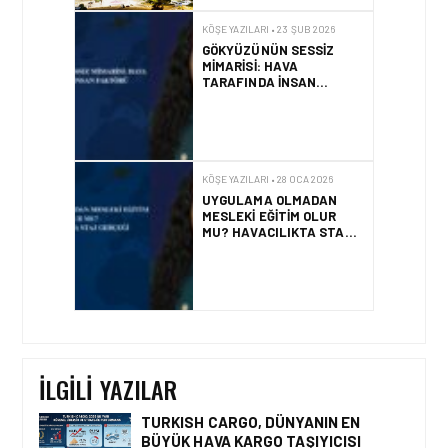
KÖŞE YAZILARI • 23 ŞUB 2026
GÖKYÜZÜNÜN SESSIZ
MIMARISI: HAVA
TARAFINDA İNSAN
FAKTÖRÜ
KÖŞE YAZILARI • 28 OCA 2026
UYGULAMA OLMADAN
MESLEKI EĞITIM OLUR
MU? HAVACILIKTA STAJ
GERÇEĞI
İLGILI YAZILAR
TURKISH CARGO, DÜNYANIN EN
BÜYÜK HAVA KARGO TAŞIYICISI