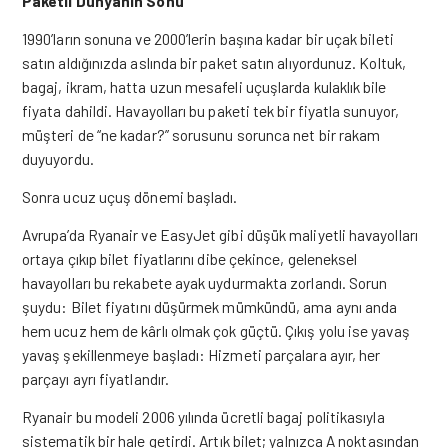
Paketli Dünyanın Sonu
1990’ların sonuna ve 2000’lerin başına kadar bir uçak bileti
satın aldığınızda aslında bir paket satın alıyordunuz. Koltuk,
bagaj, ikram, hatta uzun mesafeli uçuşlarda kulaklık bile
fiyata dahildi. Havayolları bu paketi tek bir fiyatla sunuyor,
müşteri de “ne kadar?” sorusunu sorunca net bir rakam
duyuyordu.
Sonra ucuz uçuş dönemi başladı.
Avrupa’da Ryanair ve EasyJet gibi düşük maliyetli havayolları
ortaya çıkıp bilet fiyatlarını dibe çekince, geleneksel
havayolları bu rekabete ayak uydurmakta zorlandı. Sorun
şuydu: Bilet fiyatını düşürmek mümkündü, ama aynı anda
hem ucuz hem de kârlı olmak çok güçtü. Çıkış yolu ise yavaş
yavaş şekillenmeye başladı: Hizmeti parçalara ayır, her
parçayı ayrı fiyatlandır.
Ryanair bu modeli 2006 yılında ücretli bagaj politikasıyla
sistematik bir hale getirdi. Artık bilet; yalnızca A noktasından