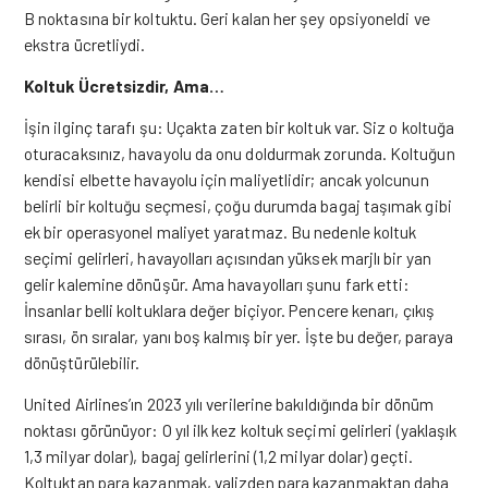
B noktasına bir koltuktu. Geri kalan her şey opsiyoneldi ve
ekstra ücretliydi.
Koltuk Ücretsizdir, Ama…
İşin ilginç tarafı şu: Uçakta zaten bir koltuk var. Siz o koltuğa
oturacaksınız, havayolu da onu doldurmak zorunda. Koltuğun
kendisi elbette havayolu için maliyetlidir; ancak yolcunun
belirli bir koltuğu seçmesi, çoğu durumda bagaj taşımak gibi
ek bir operasyonel maliyet yaratmaz. Bu nedenle koltuk
seçimi gelirleri, havayolları açısından yüksek marjlı bir yan
gelir kalemine dönüşür. Ama havayolları şunu fark etti:
İnsanlar belli koltuklara değer biçiyor. Pencere kenarı, çıkış
sırası, ön sıralar, yanı boş kalmış bir yer. İşte bu değer, paraya
dönüştürülebilir.
United Airlines’ın 2023 yılı verilerine bakıldığında bir dönüm
noktası görünüyor: O yıl ilk kez koltuk seçimi gelirleri (yaklaşık
1,3 milyar dolar), bagaj gelirlerini (1,2 milyar dolar) geçti.
Koltuktan para kazanmak, valizden para kazanmaktan daha