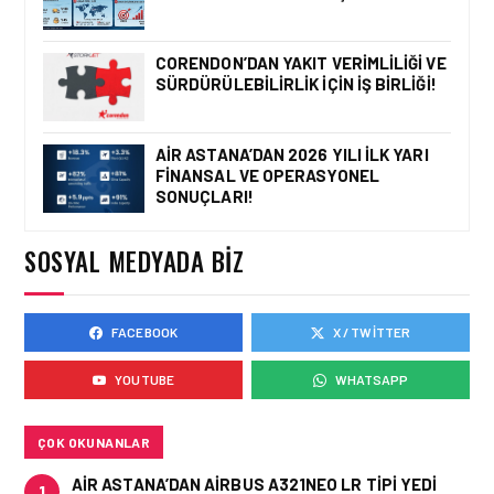
CORENDON’DAN YAKIT VERIMLILIĞI VE
SÜRDÜRÜLEBILIRLIK IÇIN İŞ BIRLIĞI!
AIR ASTANA’DAN 2026 YILI İLK YARI
FINANSAL VE OPERASYONEL
SONUÇLARI!
SOSYAL MEDYADA BIZ
FACEBOOK
X / TWITTER
YOUTUBE
WHATSAPP
ÇOK OKUNANLAR
AIR ASTANA’DAN AIRBUS A321NEO LR TIPI YEDI
1