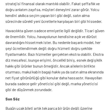
stratejisi finansal olarak mantıklı olabilir. Fakat şeffaflık ve
doğru anlatım zayıfsa, müşteri deneyimi zarar görür. Yolcu
kendini akıllıca seçim yapan biri gibi değil, satın alma
sürecinde sürekli yeni ücretlerle karşılaşan biri gibi hisseder.
Havacılıkta güven sadece emniyetle ilgili değildir. Ticari güven
de önemlidir. Yolcu, havayolunun kendisine açık ve dürüst
davrandığını hissetmek ister. Bu nedenle başarılı model, her
şeyi ücretlendirmek değil; doğru hizmeti doğru şekilde
fiyatlamaktır. Bazı hizmetler gerçekten ekstra olabilir. Ekstra
diz mesafesi, lounge erişimi, öncelikli biniş, esnek değişiklik
hakkı gibi ürünler bunun örneğidir. Ancak ailelerin birlikte
oturması, makul kabin bagajı hakkı ya da satın alma ekranında
net fiyat görünürlüğü gibi konular daha hassastır. Havayolları
burada sadece gelir yöneticisi gibi değil, marka yöneticisi
gibi de düşünmek zorundadır.
Son Söz
Bugün uçak bileti artık tek parça bir ürün değil; üzerine