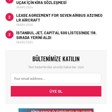
UÇAK IÇIN KIRA SÖZLEŞMESI
06 AĞU 2024
LEASE AGREEMENT FOR SEVEN AIRBUS A321NEO
2
LR AIRCRAFT
06 AĞU 2024
İSTANBUL JET, CAPITAL 500 LISTESINDE 118.
3
SIRADA YERINI ALDI
06 AĞU 2024
BÜLTENIMIZE KATILIN
Yeni haberlerden anında haberdar olun
ÜYE OL