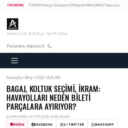
TRENDING
TURKISH Cargo, Dünyanın EN Büyük HAVA KARGO Taşıyıcısı
HAVACILIĞI BIZIMLE TAKIP EDIN
Perşembe, Ağustos 6
Anasayfa / Blog / KÖŞE YAZILARI
BAGAJ, KOLTUK SEÇIMI, İKRAM:
HAVAYOLLARI NEDEN BILETI
PARÇALARA AYIRIYOR?
ALPER KURAY • 01 TEM 2026 • 8 DK OKUMA
BEĞEN
FACEBOOK
X / TWITTER
WHATSAPP