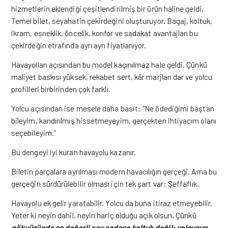
hizmetlerin eklendiği çeşitlendirilmiş bir ürün haline geldi.
Temel bilet, seyahatin çekirdeğini oluşturuyor. Bagaj, koltuk,
ikram, esneklik, öncelik, konfor ve sadakat avantajları bu
çekirdeğin etrafında ayrı ayrı fiyatlanıyor.
Havayolları açısından bu model kaçınılmaz hale geldi. Çünkü
maliyet baskısı yüksek, rekabet sert, kâr marjları dar ve yolcu
profilleri birbirinden çok farklı.
Yolcu açısından ise mesele daha basit: “Ne ödediğimi baştan
bileyim, kandırılmış hissetmeyeyim, gerçekten ihtiyacım olanı
seçebileyim.”
Bu dengeyi iyi kuran havayolu kazanır.
Biletin parçalara ayrılması modern havacılığın gerçeği. Ama bu
gerçeğin sürdürülebilir olması için tek şart var: Şeffaflık.
Havayolu ek gelir yaratabilir. Yolcu da buna itiraz etmeyebilir.
Yeter ki neyin dahil, neyin hariç olduğu açık olsun. Çünkü
gökyüzünde en değerli şey sadece koltuk değil; yolcunun