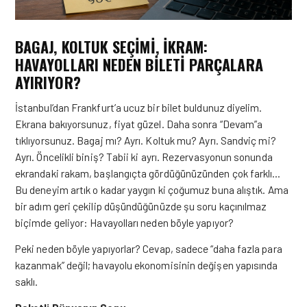
BAGAJ, KOLTUK SEÇIMI, İKRAM:
HAVAYOLLARI NEDEN BILETI PARÇALARA
AYIRIYOR?
İstanbul’dan Frankfurt’a ucuz bir bilet buldunuz diyelim.
Ekrana bakıyorsunuz, fiyat güzel. Daha sonra “Devam”a
tıklıyorsunuz. Bagaj mı? Ayrı. Koltuk mu? Ayrı. Sandviç mi?
Ayrı. Öncelikli biniş? Tabii ki ayrı. Rezervasyonun sonunda
ekrandaki rakam, başlangıçta gördüğünüzünden çok farklı…
Bu deneyim artık o kadar yaygın ki çoğumuz buna alıştık. Ama
bir adım geri çekilip düşündüğünüzde şu soru kaçınılmaz
biçimde geliyor: Havayolları neden böyle yapıyor?
Peki neden böyle yapıyorlar? Cevap, sadece “daha fazla para
kazanmak” değil; havayolu ekonomisinin değişen yapısında
saklı.