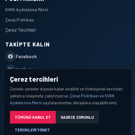
KVKK Aydınlatma Metni
Çerez Politikası
Çerez Tercihleri
TAKIPTE KALIN
Facebook
X / Twitter
Çerez tercihleri
YouTube
Zorunlu çerezler dışında kalan analitik ve fonksiyonel servisleri
yalnızca onayınızla çalıştırıyoruz.
Çerez Politikası
ve
KVKK
WhatsApp
Aydınlatma Metni
sayfalarımızdan detaylara ulaşabilirsiniz.
© 2026 AEROPORTIST I Havacılık Veri ve Analiz Platformu. Tüm
TÜMÜNÜ KABUL ET
SADECE ZORUNLU
hakları saklıdır.
TERCIHLERI YÖNET
Okuyucu verileri yalnızca açık bilgilendirme ve tercih yönetimi