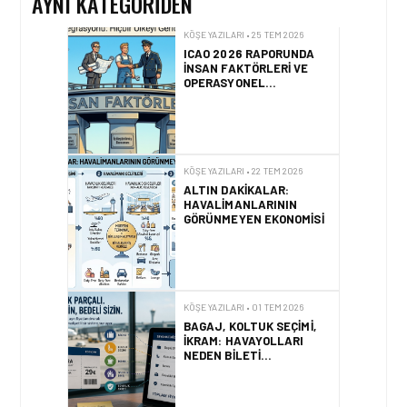
AYNI KATEGORIDEN
KÖŞE YAZILARI • 22 TEM 2026
ALTIN DAKIKALAR:
HAVALIMANLARININ
GÖRÜNMEYEN EKONOMISI
KÖŞE YAZILARI • 01 TEM 2026
BAGAJ, KOLTUK SEÇIMI,
İKRAM: HAVAYOLLARI
NEDEN BILETI
PARÇALARA AYIRIYOR?
KÖŞE YAZILARI • 24 HAZ 2026
BOEING, YENI NESIL 777-9
KOKPIT TASARIMI “İNSAN
FAKTÖRLERI” TESTLERINI
TAMAMLADI