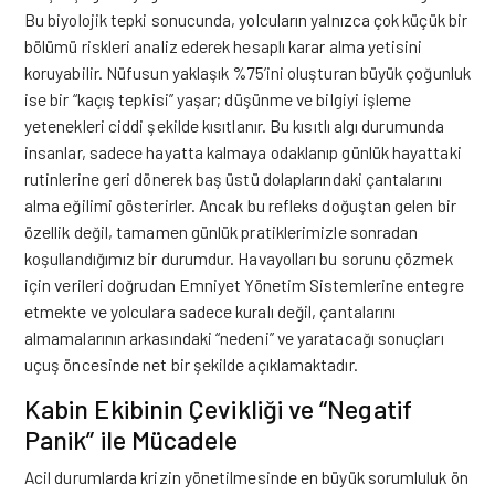
Bu biyolojik tepki sonucunda, yolcuların yalnızca çok küçük bir
bölümü riskleri analiz ederek hesaplı karar alma yetisini
koruyabilir. Nüfusun yaklaşık %75’ini oluşturan büyük çoğunluk
ise bir “kaçış tepkisi” yaşar; düşünme ve bilgiyi işleme
yetenekleri ciddi şekilde kısıtlanır. Bu kısıtlı algı durumunda
insanlar, sadece hayatta kalmaya odaklanıp günlük hayattaki
rutinlerine geri dönerek baş üstü dolaplarındaki çantalarını
alma eğilimi gösterirler. Ancak bu refleks doğuştan gelen bir
özellik değil, tamamen günlük pratiklerimizle sonradan
koşullandığımız bir durumdur. Havayolları bu sorunu çözmek
için verileri doğrudan Emniyet Yönetim Sistemlerine entegre
etmekte ve yolculara sadece kuralı değil, çantalarını
almamalarının arkasındaki “nedeni” ve yaratacağı sonuçları
uçuş öncesinde net bir şekilde açıklamaktadır.
Kabin Ekibinin Çevikliği ve “Negatif
Panik” ile Mücadele
Acil durumlarda krizin yönetilmesinde en büyük sorumluluk ön