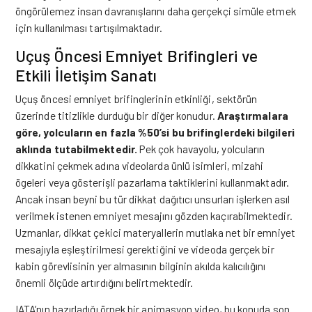
öngörülemez insan davranışlarını daha gerçekçi simüle etmek
için kullanılması tartışılmaktadır.
Uçuş Öncesi Emniyet Brifingleri ve
Etkili İletişim Sanatı
Uçuş öncesi emniyet brifinglerinin etkinliği, sektörün
üzerinde titizlikle durduğu bir diğer konudur.
Araştırmalara
göre, yolcuların en fazla %50’si bu brifinglerdeki bilgileri
aklında tutabilmektedir.
Pek çok havayolu, yolcuların
dikkatini çekmek adına videolarda ünlü isimleri, mizahi
ögeleri veya gösterişli pazarlama taktiklerini kullanmaktadır.
Ancak insan beyni bu tür dikkat dağıtıcı unsurları işlerken asıl
verilmek istenen emniyet mesajını gözden kaçırabilmektedir.
Uzmanlar, dikkat çekici materyallerin mutlaka net bir emniyet
mesajıyla eşleştirilmesi gerektiğini ve videoda gerçek bir
kabin görevlisinin yer almasının bilginin akılda kalıcılığını
önemli ölçüde artırdığını belirtmektedir.
IATA’nın hazırladığı örnek bir animasyon video, bu konuda son