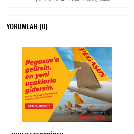
YORUMLAR (0)
KÖŞE YAZILARI • 30 TEM 2026
HAVACILIK EMNIYETINDE
KRIZ YÖNETIMI, İNSAN
FAKTÖRÜ VE LIDERLIK:
BA919 SEFERI ÖRNEĞI
KÖŞE YAZILARI • 25 TEM 2026
ICAO 2026 RAPORUNDA
İNSAN FAKTÖRLERI VE
OPERASYONEL
İSTATISTIKLER