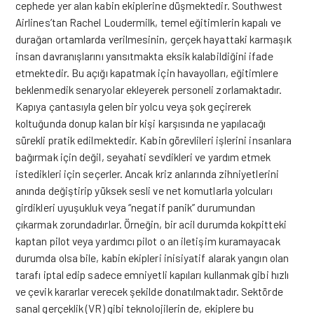
cephede yer alan kabin ekiplerine düşmektedir. Southwest
Airlines’tan Rachel Loudermilk, temel eğitimlerin kapalı ve
durağan ortamlarda verilmesinin, gerçek hayattaki karmaşık
insan davranışlarını yansıtmakta eksik kalabildiğini ifade
etmektedir. Bu açığı kapatmak için havayolları, eğitimlere
beklenmedik senaryolar ekleyerek personeli zorlamaktadır.
Kapıya çantasıyla gelen bir yolcu veya şok geçirerek
koltuğunda donup kalan bir kişi karşısında ne yapılacağı
sürekli pratik edilmektedir. Kabin görevlileri işlerini insanlara
bağırmak için değil, seyahati sevdikleri ve yardım etmek
istedikleri için seçerler. Ancak kriz anlarında zihniyetlerini
anında değiştirip yüksek sesli ve net komutlarla yolcuları
girdikleri uyuşukluk veya “negatif panik” durumundan
çıkarmak zorundadırlar. Örneğin, bir acil durumda kokpitteki
kaptan pilot veya yardımcı pilot o an iletişim kuramayacak
durumda olsa bile, kabin ekipleri inisiyatif alarak yangın olan
tarafı iptal edip sadece emniyetli kapıları kullanmak gibi hızlı
ve çevik kararlar verecek şekilde donatılmaktadır. Sektörde
sanal gerçeklik (VR) gibi teknolojilerin de, ekiplere bu