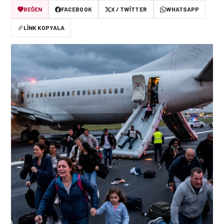
BEĞEN
FACEBOOK
X / TWITTER
WHATSAPP
LINK KOPYALA