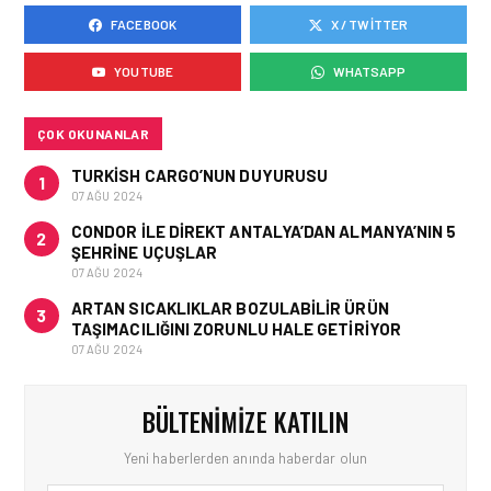
FACEBOOK
X / TWITTER
KÖŞE YAZILARI • 22 TEM 2026
ALTIN DAKIKALAR:
YOUTUBE
WHATSAPP
HAVALIMANLARININ
GÖRÜNMEYEN EKONOMISI
ÇOK OKUNANLAR
TURKISH CARGO’NUN DUYURUSU
1
07 AĞU 2024
CONDOR ILE DIREKT ANTALYA’DAN ALMANYA’NIN 5
2
ŞEHRINE UÇUŞLAR
07 AĞU 2024
ARTAN SICAKLIKLAR BOZULABILIR ÜRÜN
3
TAŞIMACILIĞINI ZORUNLU HALE GETIRIYOR
07 AĞU 2024
BÜLTENIMIZE KATILIN
Yeni haberlerden anında haberdar olun