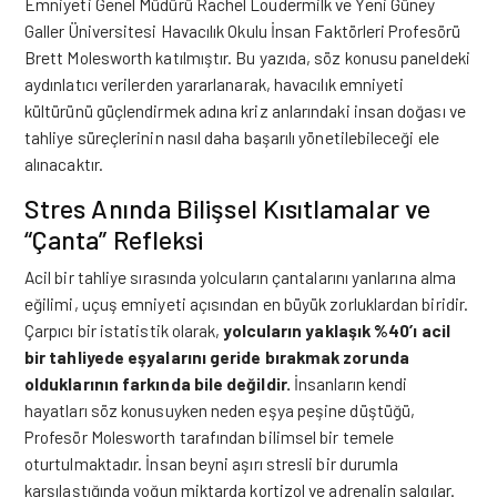
Emniyeti Genel Müdürü Rachel Loudermilk ve Yeni Güney
Galler Üniversitesi Havacılık Okulu İnsan Faktörleri Profesörü
Brett Molesworth katılmıştır. Bu yazıda, söz konusu paneldeki
aydınlatıcı verilerden yararlanarak, havacılık emniyeti
kültürünü güçlendirmek adına kriz anlarındaki insan doğası ve
tahliye süreçlerinin nasıl daha başarılı yönetilebileceği ele
alınacaktır.
Stres Anında Bilişsel Kısıtlamalar ve
“Çanta” Refleksi
Acil bir tahliye sırasında yolcuların çantalarını yanlarına alma
eğilimi, uçuş emniyeti açısından en büyük zorluklardan biridir.
Çarpıcı bir istatistik olarak,
yolcuların yaklaşık %40’ı acil
bir tahliyede eşyalarını geride bırakmak zorunda
olduklarının farkında bile değildir.
İnsanların kendi
hayatları söz konusuyken neden eşya peşine düştüğü,
Profesör Molesworth tarafından bilimsel bir temele
oturtulmaktadır. İnsan beyni aşırı stresli bir durumla
karşılaştığında yoğun miktarda kortizol ve adrenalin salgılar.