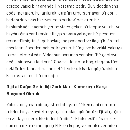
derece yapıcı bir farkındalık yaratmaktadır. Bu videoda vahşi
doğa metaforu kullanılarak; etrafını umursamayan bir goril,
koridorda yavaş hareket edip herkesi bekleten bir
kaplumbağa, kaçmak yerine video çeken bir leopar ve tahliye
kaydırağına çantasıyla atlayıp hasara yol açan bir penguen
resmedilmiştir. Bilge baykuş ise pasaport ve ilaç gibi önemli
eşyalarını önceden cebine koymuş, bilinçli ve hazırlıklı yolcuyu
temsil etmektedir. Videonun sonunda yer alan “Bir çantayı
değil, bir hayatı kurtarın” (Save a life, not a bag) sloganı, tüm
sektörde standart haline getirilebilecek kadar güçlü, akılda
kalıcı ve anlamlı bir mesajdır.
Dijital Çağın Getirdiği Zorluklar: Kameraya Karşı
Rasyonel Olmak
Yolcuların yanan bir uçaktan tahliye edilirken dahi durumu
telefonlarıyla kaydetmeye çalışmaları, günümüz dijital çağının
en zorlayıcı gerçeklerinden biridir. “TikTok nesli” dinamikleri,
durumu inkar etme, gerçeklikten kopuş ve içerik üzerinden