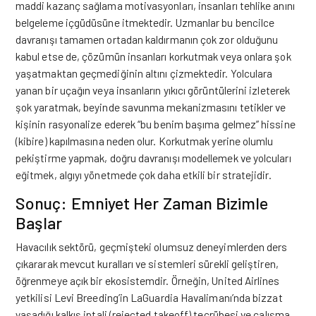
maddi kazanç sağlama motivasyonları, insanları tehlike anını
belgeleme içgüdüsüne itmektedir. Uzmanlar bu bencilce
davranışı tamamen ortadan kaldırmanın çok zor olduğunu
kabul etse de, çözümün insanları korkutmak veya onlara şok
yaşatmaktan geçmediğinin altını çizmektedir. Yolculara
yanan bir uçağın veya insanların yıkıcı görüntülerini izleterek
şok yaratmak, beyinde savunma mekanizmasını tetikler ve
kişinin rasyonalize ederek “bu benim başıma gelmez” hissine
(kibire) kapılmasına neden olur. Korkutmak yerine olumlu
pekiştirme yapmak, doğru davranışı modellemek ve yolcuları
eğitmek, algıyı yönetmede çok daha etkili bir stratejidir.
Sonuç: Emniyet Her Zaman Bizimle
Başlar
Havacılık sektörü, geçmişteki olumsuz deneyimlerden ders
çıkararak mevcut kuralları ve sistemleri sürekli geliştiren,
öğrenmeye açık bir ekosistemdir. Örneğin, United Airlines
yetkilisi Levi Breeding’in LaGuardia Havalimanı’nda bizzat
yaşadığı kalkış iptali (rejected takeoff) tecrübesi ve çalışma