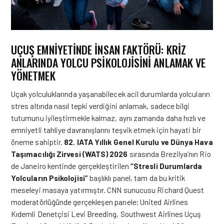
UÇUŞ EMNIYETINDE İNSAN FAKTÖRÜ: KRIZ
ANLARINDA YOLCU PSIKOLOJISINI ANLAMAK VE
YÖNETMEK
Uçak yolculuklarında yaşanabilecek acil durumlarda yolcuların
stres altında nasıl tepki verdiğini anlamak, sadece bilgi
tutumunu iyileştirmekle kalmaz, aynı zamanda daha hızlı ve
emniyetli tahliye davranışlarını teşvik etmek için hayati bir
öneme sahiptir.
82. IATA Yıllık Genel Kurulu ve Dünya Hava
Taşımacılığı Zirvesi (WATS) 2026
sırasında Brezilya’nın Rio
de Janeiro kentinde gerçekleştirilen
“Stresli Durumlarda
Yolcuların Psikolojisi”
başlıklı panel, tam da bu kritik
meseleyi masaya yatırmıştır. CNN sunucusu Richard Quest
moderatörlüğünde gerçekleşen panele; United Airlines
Kıdemli Denetçisi Levi Breeding, Southwest Airlines Uçuş