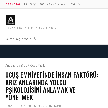
TRENDING
Hitit Bilişim 500’de Sektörel Yazılım Birincisi
HAVACILIĞI BIZIMLE TAKIP EDIN
Cuma, Ağustos 7
Anasayfa / Blog / Köşe Yazıları
UÇUŞ EMNIYETINDE İNSAN FAKTÖRÜ:
KRIZ ANLARINDA YOLCU
PSIKOLOJISINI ANLAMAK VE
YÖNETMEK
ERAY BECEREN • 20 HAZ 2026 • 7 DK OKUMA