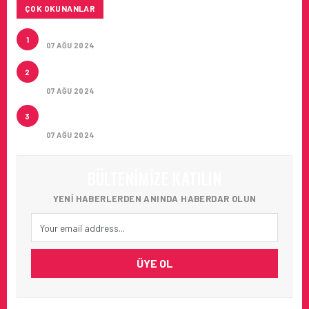
ÇOK OKUNANLAR
TURKISH CARGO’NUN DUYURUSU
1
07 AĞU 2024
CONDOR ILE DIREKT ANTALYA’DAN ALMANYA’NIN
2
5 ŞEHRINE UÇUŞLAR
07 AĞU 2024
ARTAN SICAKLIKLAR BOZULABILIR ÜRÜN
3
TAŞIMACILIĞINI ZORUNLU HALE GETIRIYOR
07 AĞU 2024
BÜLTENIMIZE KATILIN
YENI HABERLERDEN ANINDA HABERDAR OLUN
ÜYE OL