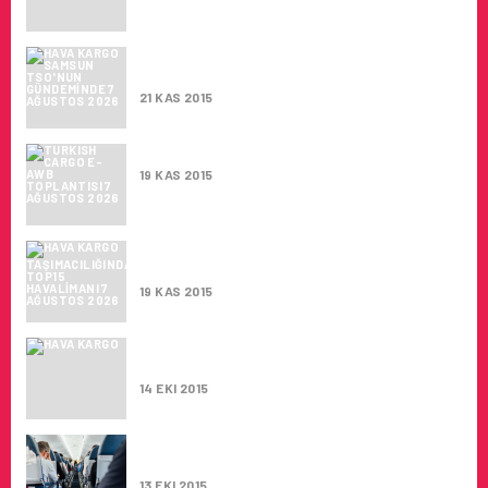
HAVA KARGO SAMSUN TSO’NUN
GÜNDEMINDE
21 KAS 2015
TURKISH CARGO E-AWB TOPLANTISI
19 KAS 2015
HAVA KARGO TAŞIMACILIĞINDA TOP15
HAVALIMANI
19 KAS 2015
DÜNYA’DA YOLCU TRAFIĞI ARTIŞTA ,
HAVA KARGO DÜŞÜŞTE
14 EKI 2015
LUFTHANSA MÜNIH UÇUŞLARINI ASKIYA
ALIYOR
13 EKI 2015