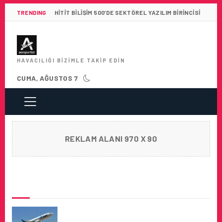
TRENDING
HITIT BILIŞIM 500’DE SEKTÖREL YAZILIM BIRINCISI
HAVACILIĞI BIZIMLE TAKIP EDIN
CUMA, AĞUSTOS 7
REKLAM ALANI 970 X 90
SON HABERLER
AJET, TEHLIKELI MADDE
TAŞIMACILIĞINA ONAY ALDI