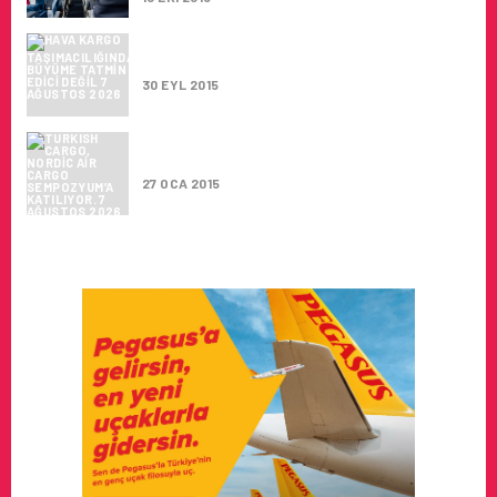
HAVA KARGO TAŞIMACILIĞINDAKI
BÜYÜME TATMIN EDICI DEĞIL
30 EYL 2015
TURKISH CARGO, NORDIC AIR CARGO
SEMPOZYUM’A KATILIYOR.
27 OCA 2015