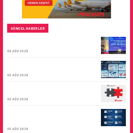
GÜNCEL HABERLER
HITIT BILIŞIM 500’DE SEKTÖREL YAZILIM
BIRINCISI
06 AĞU 2026
TURKISH CARGO, DÜNYANIN EN BÜYÜK
HAVA KARGO TAŞIYICISI
05 AĞU 2026
CORENDON’DAN YAKIT VERIMLILIĞI VE
SÜRDÜRÜLEBILIRLIK IÇIN İŞ BIRLIĞI!
05 AĞU 2026
AIR ASTANA’DAN 2026 YILI İLK YARI
FINANSAL VE OPERASYONEL
SONUÇLARI!
05 AĞU 2026