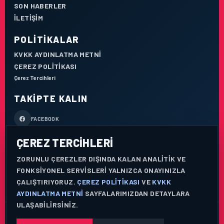
SON HABERLER
İLETIŞIM
POLITIKALAR
KVKK AYDINLATMA METNI
ÇEREZ POLITIKASI
Çerez Tercihleri
TAKIPTE KALIN
FACEBOOK
ÇEREZ TERCIHLERI
X / TWITTER
ZORUNLU ÇEREZLER DIŞINDA KALAN ANALITIK VE
YOUTUBE
FONKSIYONEL SERVISLERI YALNIZCA ONAYINIZLA
ÇALIŞTIRIYORUZ.
ÇEREZ POLITIKASI
VE
KVKK
WHATSAPP
AYDINLATMA METNI
SAYFALARIMIZDAN DETAYLARA
ULAŞABILIRSINIZ.
© 2026 AEROPORTIST I HAVACILIK VERI VE ANALIZ