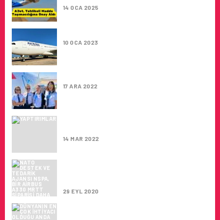
14 OCA 2025
AIR ANKA’YA DOMINIK’TEN TEŞEKKÜR
10 OCA 2023
MNG HAVAYOLLARI 25 YAŞINDA
17 ARA 2022
YAPTIRIMLAR AVRUPA HAVACILIK
SEKTÖRÜNÜ VURDU
14 MAR 2022
NATO DESTEK VE TEDARIK AJANSI
NSPA, BIR AIRBUS A330 MRTT SIPARIŞI
DAHA VERDI
29 EYL 2020
DÜNYANIN EN ÇOK IHTIYACI OLDUĞU
ANDA HAVA KARGO NEDEN DURDU?