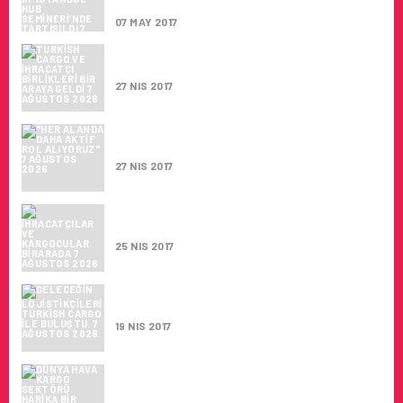
SEMINERI’NDE TARTIŞILDI
07 MAY 2017
TURKISH CARGO VE İHRACATÇI
BIRLIKLERI BIR ARAYA GELDI
27 NIS 2017
“HER ALANDA DAHA AKTIF ROL
ALIYORUZ”
27 NIS 2017
İHRACATÇILAR VE KARGOCULAR
BIRARADA
25 NIS 2017
GELECEĞIN LOJISTIKÇILERI TURKISH
CARGO ILE BULUŞTU.
19 NIS 2017
DÜNYA HAVA KARGO SEKTÖRÜ HARIKA
BIR BAŞLANGIÇ ​​YAPTI