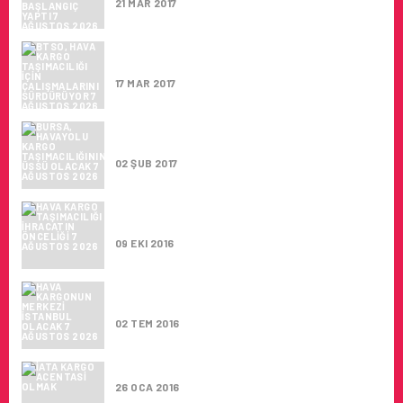
21 MAR 2017
BTSO, HAVA KARGO TAŞIMACILIĞI İÇIN
ÇALIŞMALARINI SÜRDÜRÜYOR
17 MAR 2017
BURSA, HAVAYOLU KARGO
TAŞIMACILIĞININ ÜSSÜ OLACAK
02 ŞUB 2017
HAVA KARGO TAŞIMACILIĞI IHRACATIN
ÖNCELIĞI
09 EKI 2016
HAVA KARGONUN MERKEZI İSTANBUL
OLACAK
02 TEM 2016
HAVA KARGO TAŞIMACILIĞI DÜŞÜŞTE
26 OCA 2016