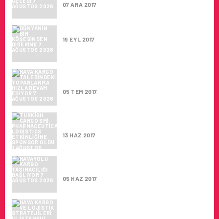
07 ARA 2017
DÜNYANIN BIR KÖŞESINDEN DIĞERINE
19 EYL 2017
HAVA KARGO TALEBINDEKI
TOPARLANMA HIZLA DEVAM EDIYOR
05 TEM 2017
TURKISH CARGO SMI PHARMACEUTICAL
LOGISTICS ETKINLIĞINE SPONSOR OLDU
13 HAZ 2017
HAVAYOLU KARGO TAŞIMACILIĞI
BAŞLIYOR
05 HAZ 2017
HAVA KARGO VE LOJISTIK
STRATEJILERI III. İSTANBUL HUB