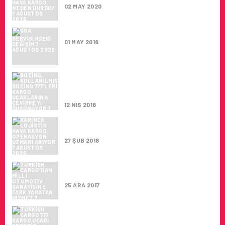
02 MAY 2020
GSA SERVISINDEKI DEĞIŞIM
01 MAY 2018
BOEING, KULLANILMIŞ BOEING 777’LERI
KARGO UÇAKLARINA ÇEVIRMEYI
DÜŞÜNÜYOR
12 NIS 2018
KARINCA LOJISTIK HAVA KARGO
OPERASYON UZMANI ARIYOR
27 ŞUB 2018
TURKISH CARGO’DAN MILLI OTOMOTIV
SANAYISINE FARK YARATAN HIZMET
25 ARA 2017
TURKISH CARGO 777 KARGO UÇAĞI
GECESI