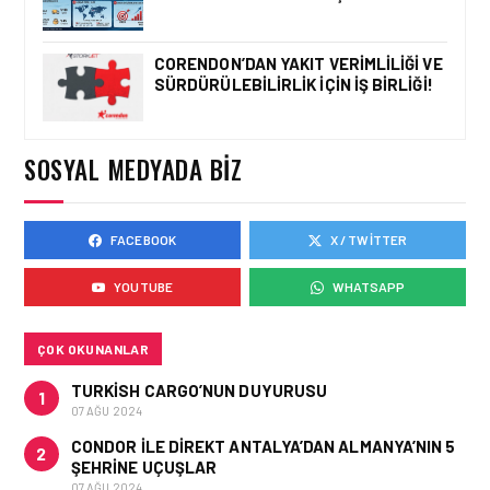
CORENDON’DAN YAKIT VERIMLILIĞI VE
SÜRDÜRÜLEBILIRLIK IÇIN İŞ BIRLIĞI!
KARGO • 26 TEM 2026
HONG KONG VE ÇIN’DEN
AVRUPA’YA HAVA
KARGODA SERT DÜŞÜŞ
SOSYAL MEDYADA BIZ
FACEBOOK
X / TWITTER
KARGO • 08 TEM 2026
TURHAN ÖZEN SAUDI
YOUTUBE
WHATSAPP
CARGO CHIEF
COMMERCIAL OFFICER
OLDU
ÇOK OKUNANLAR
TURKISH CARGO’NUN DUYURUSU
1
07 AĞU 2024
CONDOR ILE DIREKT ANTALYA’DAN ALMANYA’NIN 5
2
ŞEHRINE UÇUŞLAR
07 AĞU 2024