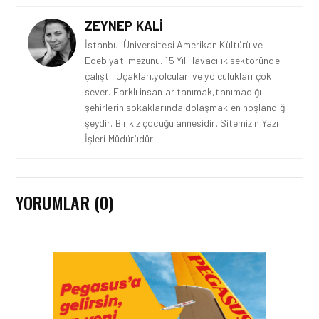
ZEYNEP KALI
İstanbul Üniversitesi Amerikan Kültürü ve
Edebiyatı mezunu. 15 Yıl Havacılık sektöründe
çalıştı. Uçakları,yolcuları ve yolculukları çok
sever. Farklı insanlar tanımak,tanımadığı
şehirlerin sokaklarında dolaşmak en hoşlandığı
şeydir. Bir kız çocuğu annesidir. Sitemizin Yazı
İşleri Müdürüdür
YORUMLAR (0)
KARGO • 05 AĞU 2026
KARGO GELIRLERINDEKI
‘LÜK BÜYÜMENIN TEMEL
SEBEPLERI NELERDIR?