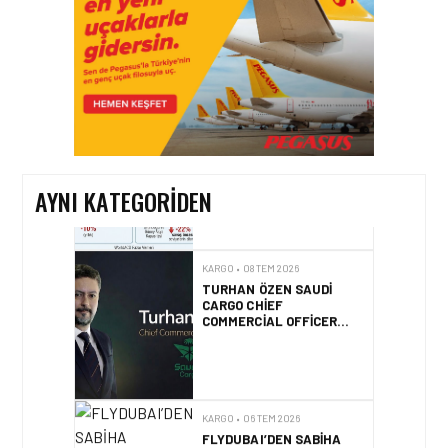
KARGO • 26 TEM 2026
HONG KONG VE ÇIN’DEN
AVRUPA’YA HAVA
KARGODA SERT DÜŞÜŞ
AYNI KATEGORIDEN
KARGO • 08 TEM 2026
TURHAN ÖZEN SAUDI
CARGO CHIEF
COMMERCIAL OFFICER
OLDU
KARGO • 06 TEM 2026
FLYDUBAI’DEN SABIHA
GÖKÇEN’E GÜNLÜK
UÇUŞLAR VE KARGO
HIZMETI BAŞLADI!