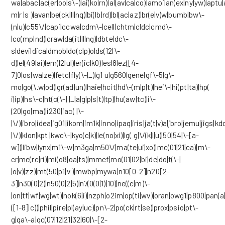
wa|abac|ac(er|oo|s\-)|ai(ko|rn)|al(av|ca|co)|amoi|an(ex|ny|yw)|aptu|
m|r |s )|avan|be(ck|ll|nq)|bi(lb|rd)|bl(ac|az)|br(e|v)w|bumb|bw\-
(n|u)|c55\/|capi|ccwa|cdm\-|cell|chtm|cldc|cmd\-
|co(mp|nd)|craw|da(it|ll|ng)|dbte|dc\-
s|devi|dica|dmob|do(c|p)o|ds(12|\-
d)|el(49|ai)|em(l2|ul)|er(ic|k0)|esl8|ez([4-
7]0|os|wa|ze)|fetc|fly(\-|_)|g1 u|g560|gene|gf\-5|g\-
mo|go(\.w|od)|gr(ad|un)|haie|hcit|hd\-(m|p|t)|hei\-|hi(pt|ta)|hp(
i|ip)|hs\-c|ht(c(\-| |_|a|g|p|s|t)|tp)|hu(aw|tc)|i\-
(20|go|ma)|i230|iac( |\-
|\/)|ibro|idea|ig01|ikom|im1k|inno|ipaq|iris|ja(t|v)a|jbro|jemu|jigs|kdd
|\/)|klon|kpt |kwc\-|kyo(c|k)|le(no|xi)|lg( g|\/(k|l|u)|50|54|\-[a-
w])|libw|lynx|m1\-w|m3ga|m50\/|ma(te|ui|xo)|mc(01|21|ca)|m\-
cr|me(rc|ri)|mi(o8|oa|ts)|mmef|mo(01|02|bi|de|do|t(\-|
|o|v)|zz)|mt(50|p1|v )|mwbp|mywa|n10[0-2]|n20[2-
3]|n30(0|2)|n50(0|2|5)|n7(0(0|1)|10)|ne((c|m)\-
|on|tf|wf|wg|wt)|nok(6|i)|nzph|o2im|op(ti|wv)|oran|owg1|p800|pan(a|
([1-8]|c))|phil|pire|pl(ay|uc)|pn\-2|po(ck|rt|se)|prox|psio|pt\-
g|qa\-a|qc(07|12|21|32|60|\-[2-