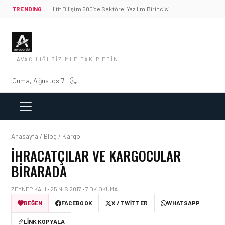
TRENDING
Hitit Bilişim 500’de Sektörel Yazılım Birincisi
HAVACILIĞI BIZIMLE TAKIP EDIN
Cuma, Ağustos 7
Anasayfa / Blog / Kargo
İHRACATÇILAR VE KARGOCULAR
BIRARADA
ZEYNEP KALI • 25 NIS 2017 • 7 DK OKUMA
BEĞEN
FACEBOOK
X / TWITTER
WHATSAPP
LINK KOPYALA