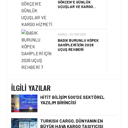
KARGO • 05 TEM 2026
BASIK BURUNLU KÖPEK
SAHIPLERI IÇIN 2026
UÇUŞ REHBERI
KARGO • 05 TEM 2026
BANGLADEŞ HAVA KARGO
PAZARINDA YENI KRITER
İLGILI YAZILAR
HITIT BILIŞIM 500’DE SEKTÖREL
YAZILIM BIRINCISI
KARGO • 05 AĞU 2026
KARGO GELIRLERINDEKI
‘LÜK BÜYÜMENIN TEMEL
TURKISH CARGO, DÜNYANIN EN
SEBEPLERI NELERDIR?
BÜYÜK HAVA KARGO TAŞIYICISI