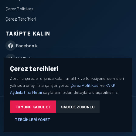
Çerez Politikası
Çerez Tercihleri
TAKIPTE KALIN
Facebook
X / Twitter
Çerez tercihleri
YouTube
Zorunlu çerezler dışında kalan analitik ve fonksiyonel servisleri
yalnızca onayınızla çalıştırıyoruz.
Çerez Politikası
ve
KVKK
WhatsApp
Aydınlatma Metni
sayfalarımızdan detaylara ulaşabilirsiniz.
© 2026 AEROPORTIST I Havacılık Veri ve Analiz Platformu. Tüm
TÜMÜNÜ KABUL ET
SADECE ZORUNLU
hakları saklıdır.
TERCIHLERI YÖNET
Okuyucu verileri yalnızca açık bilgilendirme ve tercih yönetimi
çerçevesinde işlenir.