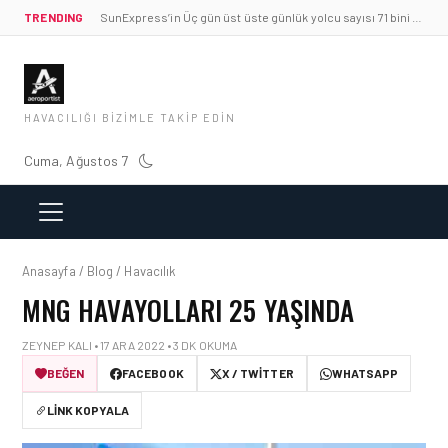
TRENDING
SunExpress’in Üç gün üst üste günlük yolcu sayısı 71 bini aştı
HAVACILIĞI BIZIMLE TAKIP EDIN
Cuma, Ağustos 7
Anasayfa / Blog / Havacılık
MNG HAVAYOLLARI 25 YAŞINDA
ZEYNEP KALI • 17 ARA 2022 • 3 DK OKUMA
BEĞEN
FACEBOOK
X / TWITTER
WHATSAPP
LINK KOPYALA