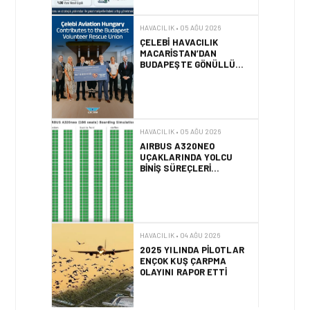
MACARISTAN’DAN
BUDAPEŞTE GÖNÜLLÜ
KURTARMA BIRLIĞI’NE
ANLAMLI DESTEK!
HAVACILIK • 05 AĞU 2026
AIRBUS A320NEO
UÇAKLARINDA YOLCU
BINIŞ SÜREÇLERI
SIMÜLASYONLA TEST
EDILDI!
HAVACILIK • 04 AĞU 2026
2025 YILINDA PILOTLAR
ENÇOK KUŞ ÇARPMA
OLAYINI RAPOR ETTI
HAVACILIK • 04 AĞU 2026
IFATCA 2027 YILLIK