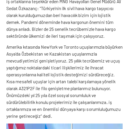
iş ortaklarına teşekkür eden MNG Havayolları Genel Müdürü Ali
Sedat Özkazanç: “Türkiye’nin ilk sivil hava
kargo
taşıyıcısı
olarak kurulduğumuzdan beri havacılık bizim için lojistik
demek. Pandemi döneminde hava kargonun önemini tüm
dünya anladı. Bizler de 25 senelik tecrübemizle hava kargo
sektöründe ülkemizi de ileri taşımak için çalışıyoruz.
Amerika kıtasında NewYork ve Toronto uçuşlarımızla büyürken
Asya’da Özbekistan ve Kazakistan uçuşlarımızla
mevcudiyetimizi genişletiyoruz. 25 yıllık tecrübemiz ve uçuş
yaptığımız noktalardaki ticari ilişkilerimiz ile ihracat
operasyonlarına kaliteli lojistik desteğimizi sürdüreceğiz.
Kısa mesafeli uçuşlar için artan talebi karşılamaya yönelik
olarak A321P2F ile filo genişletme planlarımız bulunuyor.
Önümüzdeki yıl 25 yıla özel sosyal sorumluluk ve
sürdürülebilirlik konulu projelerimiz ile çalışanlarımıza, iş
ortaklarımıza ve en önemlisi dünyaya karşı sorumluluğumuzu
yerine getireceğiz“ dedi.