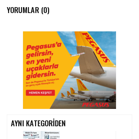
YORUMLAR (0)
HAVACILIK • 06 AĞU 2026
HITIT BILIŞIM 500’DE
SEKTÖREL YAZILIM
BIRINCISI
HAVACILIK • 05 AĞU 2026
YAKIT MALIYETLERINDEKI
YÜZDE 46’LIK ARTIŞA
KARŞI HANGI ÖNLEMLER
ALINIYOR?
AYNI KATEGORIDEN
HAVACILIK • 05 AĞU 2026
ÇELEBI HAVACILIK