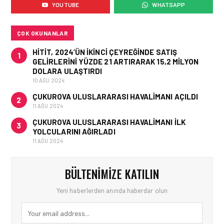
YOUTUBE
WHATSAPP
MACARISTAN’DAN
BUDAPEŞTE GÖNÜLLÜ
KURTARMA BIRLIĞI’NE
ANLAMLI DESTEK!
ÇOK OKUNANLAR
HITIT, 2024’ÜN IKINCI ÇEYREĞINDE SATIŞ
1
GELIRLERINI YÜZDE 21 ARTIRARAK 15,2 MILYON
DOLARA ULAŞTIRDI
10 AĞU 2024
ÇUKUROVA ULUSLARARASI HAVALIMANI AÇILDI
2
11 AĞU 2024
ÇUKUROVA ULUSLARARASI HAVALIMANI İLK
3
YOLCULARINI AĞIRLADI
11 AĞU 2024
BÜLTENIMIZE KATILIN
Yeni haberlerden anında haberdar olun