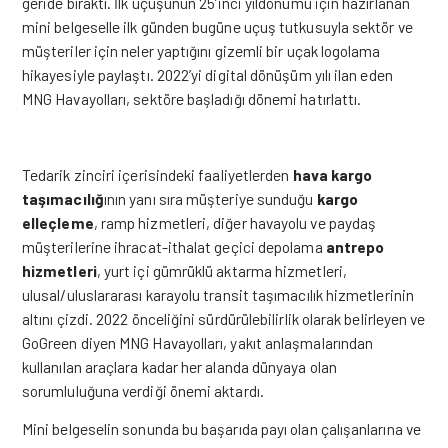
geride bıraktı. İlk uçuşunun 25’inci yıldönümü için hazırlanan
mini belgeselle ilk günden bugüne uçuş tutkusuyla sektör ve
müşteriler için neler yaptığını gizemli bir uçak logolama
hikayesiyle paylaştı. 2022’yi digital dönüşüm yılı ilan eden
MNG Havayolları, sektöre başladığı dönemi hatırlattı.
Tedarik zinciri içerisindeki faaliyetlerden
hava kargo
taşımacılığ
ının yanı sıra müşteriye sunduğu
kargo
elleçleme
, ramp hizmetleri, diğer havayolu ve paydaş
müşterilerine ihracat-ithalat geçici depolama
antrepo
hizmetleri
, yurt içi gümrüklü aktarma hizmetleri,
ulusal/uluslararası karayolu transit taşımacılık hizmetlerinin
altını çizdi. 2022 önceliğini sürdürülebilirlik olarak belirleyen ve
GoGreen diyen MNG Havayolları, yakıt anlaşmalarından
kullanılan araçlara kadar her alanda dünyaya olan
sorumluluğuna verdiği önemi aktardı.
Mini belgeselin sonunda bu başarıda payı olan çalışanlarına ve