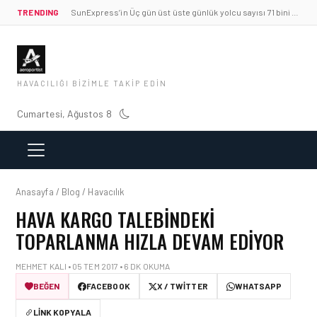
TRENDING
SunExpress’in Üç gün üst üste günlük yolcu sayısı 71 bini aştı
HAVACILIĞI BIZIMLE TAKIP EDIN
Cumartesi, Ağustos 8
Anasayfa / Blog / Havacılık
HAVA KARGO TALEBINDEKI
TOPARLANMA HIZLA DEVAM EDIYOR
MEHMET KALI • 05 TEM 2017 • 6 DK OKUMA
BEĞEN
FACEBOOK
X / TWITTER
WHATSAPP
LINK KOPYALA