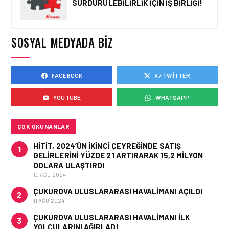
SÜRDÜRÜLEBILIRLIK IÇIN İŞ BIRLIĞI!
HAVACILIK • 05 AĞU 2026
YAKIT MALIYETLERINDEKI
YÜZDE 46’LIK ARTIŞA
KARŞI HANGI ÖNLEMLER
SOSYAL MEDYADA BIZ
ALINIYOR?
FACEBOOK
X / TWITTER
HAVACILIK • 05 AĞU 2026
ÇELEBI HAVACILIK
YOUTUBE
WHATSAPP
MACARISTAN’DAN
BUDAPEŞTE GÖNÜLLÜ
KURTARMA BIRLIĞI’NE
ANLAMLI DESTEK!
ÇOK OKUNANLAR
HITIT, 2024’ÜN IKINCI ÇEYREĞINDE SATIŞ
1
GELIRLERINI YÜZDE 21 ARTIRARAK 15,2 MILYON
DOLARA ULAŞTIRDI
10 AĞU 2024
ÇUKUROVA ULUSLARARASI HAVALIMANI AÇILDI
2
11 AĞU 2024
ÇUKUROVA ULUSLARARASI HAVALIMANI İLK
3
YOLCULARINI AĞIRLADI