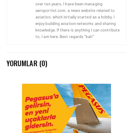
over ten years, I have been managing
aeroportist.com, a news website related to
aviation, which initially started as a hobby. I
enjoy building aviation networks and sharing
knowledge. If there is anything I can contribute
to, I am here. Best regards "kali"
YORUMLAR (0)
HAVACILIK • 06 AĞU 2026
HITIT BILIŞIM 500’DE
SEKTÖREL YAZILIM
BIRINCISI