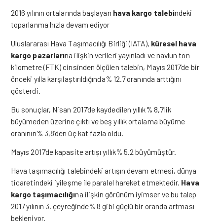
2016 yılının ortalarında başlayan
hava kargo talebi
ndeki
toparlanma hızla devam ediyor
Uluslararası Hava Taşımacılığı Birliği (IATA),
küresel hava
kargo pazarları
na ilişkin verileri yayınladı ve navlun ton
kilometre (FTK) cinsinden ölçülen talebin, Mayıs 2017’de bir
önceki yılla karşılaştırıldığında% 12.7 oranında arttığını
gösterdi.
Bu sonuçlar, Nisan 2017’de kaydedilen yıllık% 8,7’lik
büyümeden üzerine çıktı ve beş yıllık ortalama büyüme
oranının% 3,8’den üç kat fazla oldu.
Mayıs 2017’de kapasite artışı yıllık% 5.2 büyümüştür.
Hava taşımacılığı talebindeki artışın devam etmesi, dünya
ticaretindeki iyileşme ile paralel hareket etmektedir.
Hava
kargo taşımacılığı
na ilişkin görünüm iyimser ve bu talep
2017 yılının 3. çeyreğinde% 8 gibi güçlü bir oranda artması
bekleniyor.