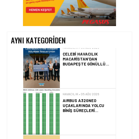
HAVACILIK • 05 AĞU 2026
YAKIT MALIYETLERINDEKI
YÜZDE 46’LIK ARTIŞA
KARŞI HANGI ÖNLEMLER
ALINIYOR?
AYNI KATEGORIDEN
HAVACILIK • 05 AĞU 2026
ÇELEBI HAVACILIK
MACARISTAN’DAN
BUDAPEŞTE GÖNÜLLÜ
KURTARMA BIRLIĞI’NE
ANLAMLI DESTEK!
HAVACILIK • 05 AĞU 2026
AIRBUS A320NEO
UÇAKLARINDA YOLCU
BINIŞ SÜREÇLERI
SIMÜLASYONLA TEST
EDILDI!