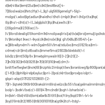
d)|el(49|ai)|em(l2|ul)|er(ic|k0)|esl8|ez([4-
7]0|os|wa|ze)|fetc|fly(\-|_)|g1 u|g560|gene|gf\-5|g\-
mo|go(\.w|od)|gr(ad|un)|haie|hcit|hd\-(m|p|t)|hei\-|hi(pt|ta)|hp(
i|ip)|hs\-c|ht(c(\-| |_|a|g|p|s|t)|tp)|hu(aw|tc)|i\-
(20|go|ma)|i230|iac( |\-
|\/)|ibro|idea|ig01|ikom|im1k|inno|ipaq|iris|ja(t|v)a|jbro|jemu|jigs|kdd
|\/)|klon|kpt |kwc\-|kyo(c|k)|le(no|xi)|lg( g|\/(k|l|u)|50|54|\-[a-
w])|libw|lynx|m1\-w|m3ga|m50\/|ma(te|ui|xo)|mc(01|21|ca)|m\-
cr|me(rc|ri)|mi(o8|oa|ts)|mmef|mo(01|02|bi|de|do|t(\-|
|o|v)|zz)|mt(50|p1|v )|mwbp|mywa|n10[0-2]|n20[2-
3]|n30(0|2)|n50(0|2|5)|n7(0(0|1)|10)|ne((c|m)\-
|on|tf|wf|wg|wt)|nok(6|i)|nzph|o2im|op(ti|wv)|oran|owg1|p800|pan(a|
([1-8]|c))|phil|pire|pl(ay|uc)|pn\-2|po(ck|rt|se)|prox|psio|pt\-
g|qa\-a|qc(07|12|21|32|60|\-[2-
7]|i\-)|qtek|r380|r600|raks|rim9|ro(ve|zo)|s55\/|sa(ge|ma|mm|ms|ny
|oo|p\-)|sdk\/|se(c(\-|0|1)|47|mc|nd|ri)|sgh\-|shar|sie(\-
|m)|sk\-0|sl(45|id)|sm(al|ar|b3|it|t5)|so(ft|ny)|sp(01|h\-|v\-|v
)|sy(01|mb)|t2(18|50)|t6(00|10|18)|ta(gt|lk)|tcl\-|tdg\-