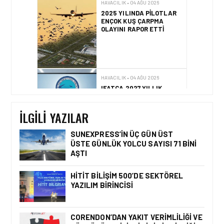
HAVACILIK • 04 AĞU 2026
2025 YILINDA PILOTLAR
ENÇOK KUŞ ÇARPMA
OLAYINI RAPOR ETTI
HAVACILIK • 04 AĞU 2026
IFATCA 2027 YILLIK
KONFERANSI TÜRKIYE’DE
DÜZENLENECEK!
İLGILI YAZILAR
SUNEXPRESS’IN ÜÇ GÜN ÜST
ÜSTE GÜNLÜK YOLCU SAYISI 71 BINI
AŞTI
HAVACILIK • 06 AĞU 2026
HITIT BILIŞIM 500’DE
SEKTÖREL YAZILIM
HITIT BILIŞIM 500’DE SEKTÖREL
BIRINCISI
YAZILIM BIRINCISI
CORENDON’DAN YAKIT VERIMLILIĞI VE