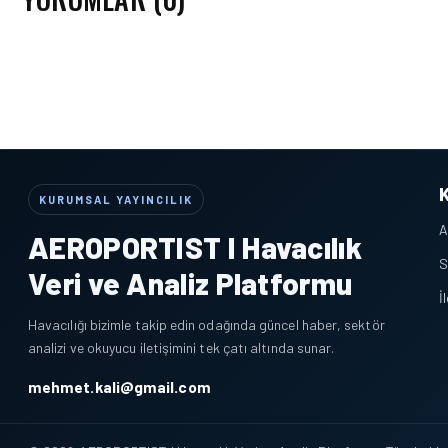
KURUMSAL YAYINCILIK
A
AEROPORTIST I Havacılık
S
Veri ve Analiz Platformu
İ
Havacılığı bizimle takip edin odağında güncel haber, sektör
analizi ve okuyucu iletişimini tek çatı altında sunar.
mehmet.kali@gmail.com