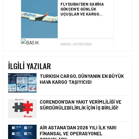
GÖKÇEN’E GÜNLÜK
UÇUŞLAR VE KARGO
HIZMETI BAŞLADI!
KARGO • 05 TEM 2026
BASIK BURUNLU KÖPEK
SAHIPLERI IÇIN 2026
UÇUŞ REHBERI
İLGILI YAZILAR
TURKISH CARGO, DÜNYANIN EN BÜYÜK
HAVA KARGO TAŞIYICISI
KARGO • 05 TEM 2026
BANGLADEŞ HAVA KARGO
PAZARINDA YENI KRITER
CORENDON’DAN YAKIT VERIMLILIĞI VE
SÜRDÜRÜLEBILIRLIK IÇIN İŞ BIRLIĞI!
AIR ASTANA’DAN 2026 YILI İLK YARI
KARGO • 05 AĞU 2026
FINANSAL VE OPERASYONEL
KARGO GELIRLERINDEKI