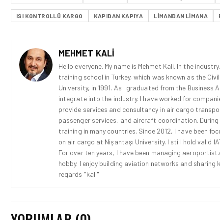
ISI KONTROLLÜ KARGO
KAPIDAN KAPIYA
LIMANDAN LIMANA
MEHMET KALI
Hello everyone. My name is Mehmet Kali. In the industry,
training school in Turkey, which was known as the Civi
University, in 1991. As I graduated from the Business 
integrate into the industry. I have worked for compani
provide services and consultancy in air cargo transport
passenger services, and aircraft coordination. During
training in many countries. Since 2012, I have been fo
on air cargo at Nişantaşı University. I still hold vali
For over ten years, I have been managing aeroportist.c
hobby. I enjoy building aviation networks and sharing k
regards "kali"
YORUMLAR (0)