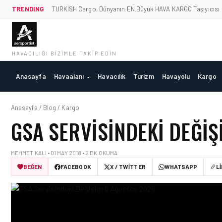
TRENDING
TURKISH Cargo, Dünyanın EN Büyük HAVA KARGO Taşıyıcısı
HAVACILIĞI BIZIMLE TAKIP EDIN
Anasayfa
Havaalanı
Havacılık
Turizm
Havayolu
Kargo
Anasayfa / Blog / Kargo
GSA SERVISINDEKI DEĞIŞ
MEHMET KALI • 01 MAY 2018 • 2 DK OKUMA
BEĞEN
FACEBOOK
X / TWITTER
WHATSAPP
L