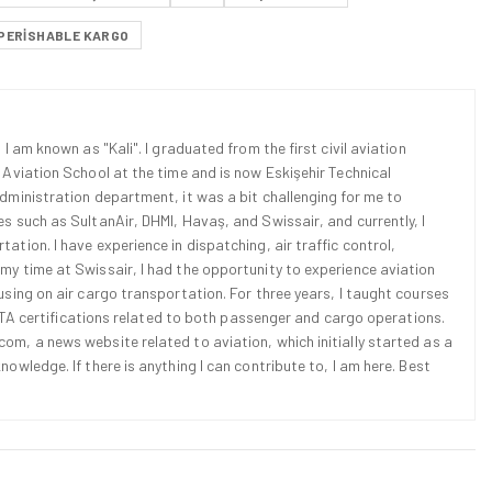
PERISHABLE KARGO
 I am known as "Kali". I graduated from the first civil aviation
l Aviation School at the time and is now Eskişehir Technical
Administration department, it was a bit challenging for me to
es such as SultanAir, DHMI, Havaş, and Swissair, and currently, I
ation. I have experience in dispatching, air traffic control,
 my time at Swissair, I had the opportunity to experience aviation
cusing on air cargo transportation. For three years, I taught courses
d IATA certifications related to both passenger and cargo operations.
om, a news website related to aviation, which initially started as a
nowledge. If there is anything I can contribute to, I am here. Best