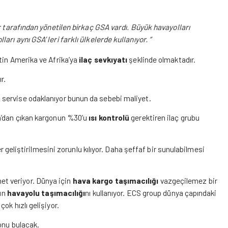
r tarafından yönetilen birkaç GSA vardı. Büyük havayolları
ı aynı GSA’ leri farklı ülkelerde kullanıyor. “
tin Amerika ve Afrika’ya
ilaç sevkıyatı
şeklinde olmaktadır.
r.
a
servise odaklanıyor bunun da sebebi maliyet.
an’dan çıkan kargonun %30’u
ısı kontrolü
gerektiren ilaç grubu
er geliştirilmesini zorunlu kılıyor. Daha şeffaf bir sunulabilmesi
et veriyor. Dünya için
hava kargo taşımacılığı
vazgeçilemez bir
gün
havayolu taşımacılığı
nı kullanıyor. ECS group dünya çapındaki
ok hızlı gelişiyor.
onu bulacak.