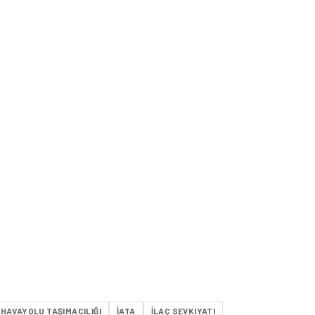
HAVAYOLU TAŞIMACILIĞI
IATA
ILAÇ SEVKIYATI