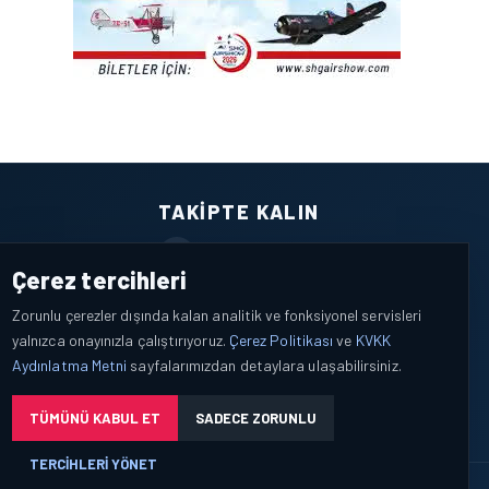
TAKIPTE KALIN
Facebook
Çerez tercihleri
X / Twitter
Zorunlu çerezler dışında kalan analitik ve fonksiyonel servisleri
yalnızca onayınızla çalıştırıyoruz.
Çerez Politikası
ve
KVKK
YouTube
Aydınlatma Metni
sayfalarımızdan detaylara ulaşabilirsiniz.
WhatsApp
TÜMÜNÜ KABUL ET
SADECE ZORUNLU
TERCIHLERI YÖNET