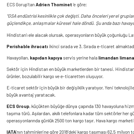
ECS Gorup’tan
Adrien Thominet
‘e göre;
“GSA endüstrisi kesinlikle çok değişti. Daha önceleri yerel grupla
güçlendikçe, anlaşmalar küresel hale döndü. Şu anda bazı havayollar
Hindistan’ı ele alacak olursak, operasyonların büyük çoğunluğu La
Perishable ihracatı
ikinci sırada ve 3. Sırada e-ticaret almaktadı
Havayolları,
kapıdan kapıya
servis yerine hala
limandan liman
Sektör için Hindistan en büyük marketlerden bir tanesi. Hindist
ürünler, bozulabilir kargo ve e-ticaretten oluşuyor.
E-ticaret sektör için büyük bir değişiklik yaratıyor. Yeni teknolojil
büyük avantaj yaratacak.
ECS Group
, küçükten büyüğe dünya çapında 130 havayoluna hizm
taşıma türü. Aşılardan, akıllı telefonlara kadar tüm sektörler her 
operasyonlarında günlük 2500 ton kargo taşır. Hava kargo marketi ç
IATA
’nın tahminlerine göre 2018’deki kargo taşıması 62,5 milyon t