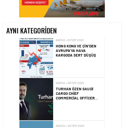
‘LÜK BÜYÜMENIN TEMEL
SEBEPLERI NELERDIR?
AYNI KATEGORIDEN
KARGO • 26 TEM 2026
HONG KONG VE ÇIN’DEN
AVRUPA’YA HAVA
KARGODA SERT DÜŞÜŞ
KARGO • 08 TEM 2026
TURHAN ÖZEN SAUDI
CARGO CHIEF
COMMERCIAL OFFICER
OLDU
KARGO • 06 TEM 2026
FLYDUBAI’DEN SABIHA