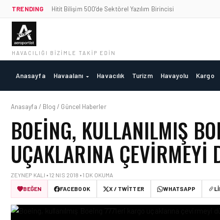
TRENDING
Hitit Bilişim 500’de Sektörel Yazılım Birincisi
HAVACILIĞI BIZIMLE TAKIP EDIN
Anasayfa
Havaalanı
Havacılık
Turizm
Havayolu
Kargo
Anasayfa / Blog / Güncel Haberler
BOEING, KULLANILMIŞ BO
UÇAKLARINA ÇEVIRMEYI
ZEYNEP KALI • 12 NIS 2018 • 1 DK OKUMA
BEĞEN
FACEBOOK
X / TWITTER
WHATSAPP
L