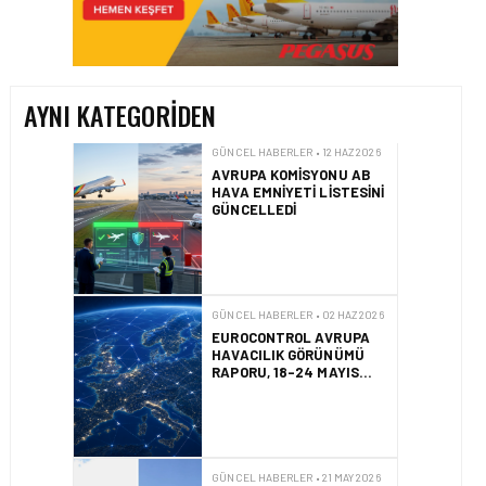
AVRUPA KOMISYONU AB
HAVA EMNIYETI LISTESINI
GÜNCELLEDI
AYNI KATEGORIDEN
GÜNCEL HABERLER • 02 HAZ 2026
EUROCONTROL AVRUPA
HAVACILIK GÖRÜNÜMÜ
RAPORU, 18-24 MAYIS
2026 HAFTASI
GÜNCEL HABERLER • 21 MAY 2026
AF447 FACIASINDA 17
YILLIK HUKUK
MÜCADELESI
SONUÇLANDI
HAVACILIK • 10 MAR 2026