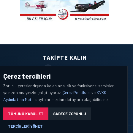
TAKIPTE KALIN
Facebook
Çerez tercihleri
X / Twitter
Zorunlu çerezler dışında kalan analitik ve fonksiyonel servisleri
yalnızca onayınızla çalıştırıyoruz.
Çerez Politikası
ve
KVKK
YouTube
Aydınlatma Metni
sayfalarımızdan detaylara ulaşabilirsiniz.
WhatsApp
TÜMÜNÜ KABUL ET
SADECE ZORUNLU
TERCIHLERI YÖNET