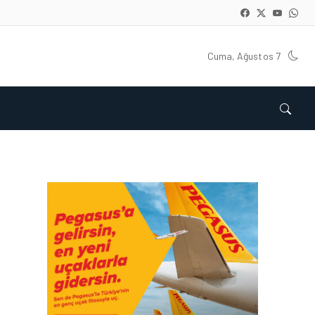
Cuma, Ağustos 7
GÜNCEL HABERLER • 22 TEM 2026
OKYANUSU KÜREK
ÇEKEREK AŞACAK İLK
TÜRK TAKIMINA GURUR
DOLU DESTEK!
GÜNCEL HABERLER • 12 HAZ 2026