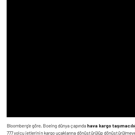
Bloomberg’e göre, Boeing dünya çapında
hava kargo taşımacılı
777 yolcu jetlerinin kargo uçaklarına dönüştürülüp dönüştürülmeye