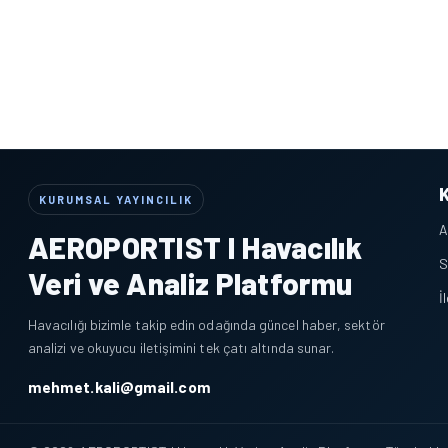
KURUMSAL YAYINCILIK
A
AEROPORTIST I Havacılık
S
Veri ve Analiz Platformu
İ
Havacılığı bizimle takip edin odağında güncel haber, sektör
analizi ve okuyucu iletişimini tek çatı altında sunar.
mehmet.kali@gmail.com