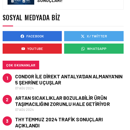
SONUÇLARI!
AVRUPA KOMISYONU AB
HAVA EMNIYETI LISTESINI
GÜNCELLEDI
SOSYAL MEDYADA BIZ
FACEBOOK
X / TWITTER
GÜNCEL HABERLER • 02 HAZ 2026
EUROCONTROL AVRUPA
YOUTUBE
WHATSAPP
HAVACILIK GÖRÜNÜMÜ
RAPORU, 18-24 MAYIS
2026 HAFTASI
ÇOK OKUNANLAR
CONDOR ILE DIREKT ANTALYA’DAN ALMANYA’NIN
1
5 ŞEHRINE UÇUŞLAR
07 AĞU 2024
ARTAN SICAKLIKLAR BOZULABILIR ÜRÜN
2
TAŞIMACILIĞINI ZORUNLU HALE GETIRIYOR
07 AĞU 2024
THY TEMMUZ 2024 TRAFIK SONUÇLARI
3
AÇIKLANDI