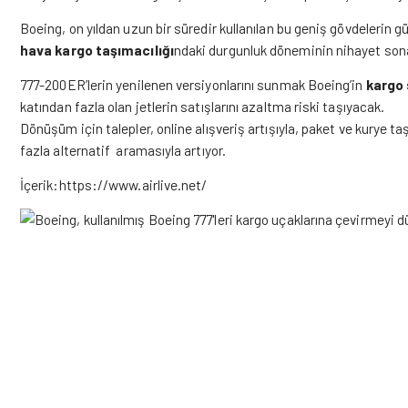
Boeing, on yıldan uzun bir süredir kullanılan bu geniş gövdelerin
hava kargo taşımacılığı
ndaki durgunluk döneminin nihayet sona 
777-200ER’lerin yenilenen versiyonlarını sunmak Boeing’in
kargo 
katından fazla olan jetlerin satışlarını azaltma riski taşıyacak.
Dönüşüm için talepler, online alışveriş artışıyla, paket ve kurye ta
fazla alternatif aramasıyla artıyor.
İçerik:https://www.airlive.net/