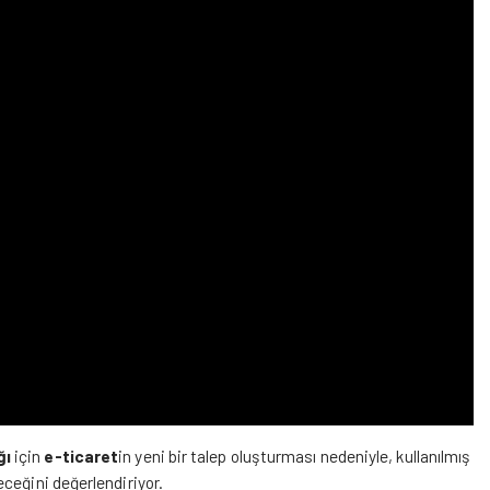
ğı
için
e-ticaret
in yeni bir talep oluşturması nedeniyle, kullanılmış
ceğini değerlendiriyor.