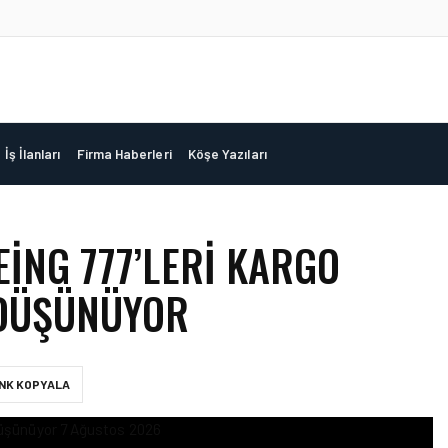
İş İlanları
Firma Haberleri
Köşe Yazıları
EING 777’LERI KARGO
 DÜŞÜNÜYOR
INK KOPYALA