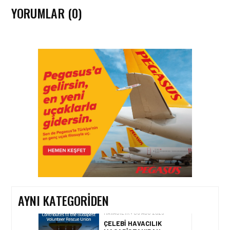
YORUMLAR (0)
HAVACILIK • 06 AĞU 2026
HITIT BILIŞIM 500’DE
SEKTÖREL YAZILIM
BIRINCISI
HAVACILIK • 05 AĞU 2026
YAKIT MALIYETLERINDEKI
YÜZDE 46’LIK ARTIŞA
KARŞI HANGI ÖNLEMLER
ALINIYOR?
AYNI KATEGORIDEN
HAVACILIK • 05 AĞU 2026
ÇELEBI HAVACILIK