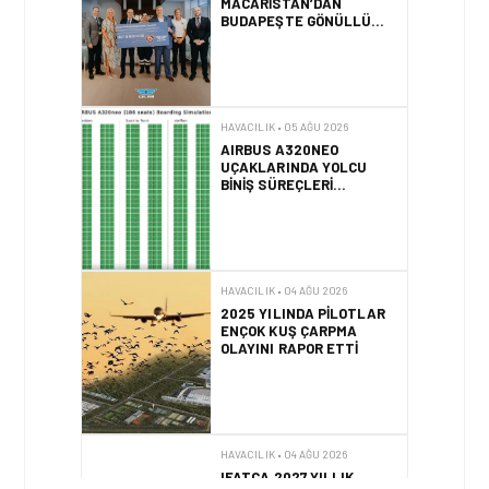
MACARISTAN’DAN
BUDAPEŞTE GÖNÜLLÜ
KURTARMA BIRLIĞI’NE
ANLAMLI DESTEK!
HAVACILIK • 05 AĞU 2026
AIRBUS A320NEO
UÇAKLARINDA YOLCU
BINIŞ SÜREÇLERI
SIMÜLASYONLA TEST
EDILDI!
HAVACILIK • 04 AĞU 2026
2025 YILINDA PILOTLAR
ENÇOK KUŞ ÇARPMA
OLAYINI RAPOR ETTI
HAVACILIK • 04 AĞU 2026
IFATCA 2027 YILLIK