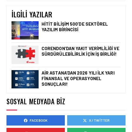
KONFERANSI TÜRKIYE’DE
DÜZENLENECEK!
İLGILI YAZILAR
HITIT BILIŞIM 500’DE SEKTÖREL
YAZILIM BIRINCISI
HAVACILIK • 06 AĞU 2026
HITIT BILIŞIM 500’DE
SEKTÖREL YAZILIM
CORENDON’DAN YAKIT VERIMLILIĞI VE
BIRINCISI
SÜRDÜRÜLEBILIRLIK IÇIN İŞ BIRLIĞI!
AIR ASTANA’DAN 2026 YILI İLK YARI
FINANSAL VE OPERASYONEL
HAVACILIK • 05 AĞU 2026
SONUÇLARI!
YAKIT MALIYETLERINDEKI
YÜZDE 46’LIK ARTIŞA
KARŞI HANGI ÖNLEMLER
SOSYAL MEDYADA BIZ
ALINIYOR?
FACEBOOK
X / TWITTER
HAVACILIK • 05 AĞU 2026
ÇELEBI HAVACILIK