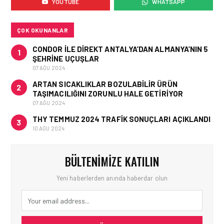
YOUTUBE
WHATSAPP
MACARISTAN’DAN
BUDAPEŞTE GÖNÜLLÜ
KURTARMA BIRLIĞI’NE
ANLAMLI DESTEK!
ÇOK OKUNANLAR
CONDOR ILE DIREKT ANTALYA’DAN ALMANYA’NIN 5
1
ŞEHRINE UÇUŞLAR
07 AĞU 2024
ARTAN SICAKLIKLAR BOZULABILIR ÜRÜN
2
TAŞIMACILIĞINI ZORUNLU HALE GETIRIYOR
07 AĞU 2024
THY TEMMUZ 2024 TRAFIK SONUÇLARI AÇIKLANDI
3
10 AĞU 2024
BÜLTENIMIZE KATILIN
Yeni haberlerden anında haberdar olun