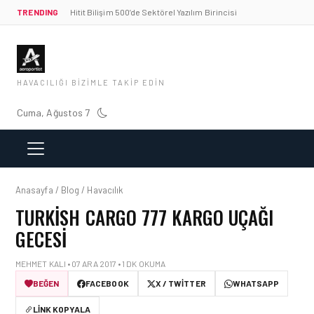
TRENDING
Hitit Bilişim 500’de Sektörel Yazılım Birincisi
HAVACILIĞI BIZIMLE TAKIP EDIN
Cuma, Ağustos 7
Anasayfa / Blog / Havacılık
TURKISH CARGO 777 KARGO UÇAĞI
GECESI
MEHMET KALI • 07 ARA 2017 • 1 DK OKUMA
BEĞEN
FACEBOOK
X / TWITTER
WHATSAPP
LINK KOPYALA