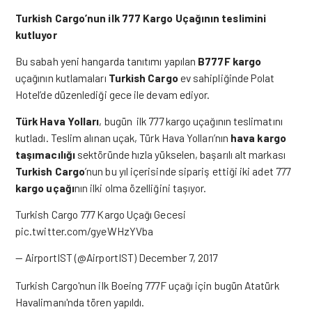
Turkish Cargo’nun ilk 777 Kargo Uçağının teslimini
kutluyor
Bu sabah yeni hangarda tanıtımı yapılan
B777F kargo
uçağının kutlamaları
Turkish Cargo
ev sahipliğinde Polat
Hotel’de düzenlediği gece ile devam ediyor.
Türk Hava Yolları
, bugün ilk 777 kargo uçağının teslimatını
kutladı. Teslim alınan uçak, Türk Hava Yolları’nın
hava kargo
taşımacılığı
sektöründe hızla yükselen, başarılı alt markası
Turkish Cargo
’nun bu yıl içerisinde sipariş ettiği iki adet 777
kargo uçağı
nın ilki olma özelliğini taşıyor.
Turkish Cargo 777 Kargo Uçağı Gecesi
pic.twitter.com/gyeWHzYVba
— AirportIST (@AirportIST)
December 7, 2017
Turkish Cargo'nun ilk Boeing 777F uçağı için bugün Atatürk
Havalimanı'nda tören yapıldı.