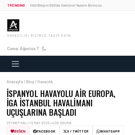
TRENDING
Hitit Bilişim 500’de Sektörel Yazılım Birincisi
HAVACILIĞI BIZIMLE TAKIP EDIN
Cuma, Ağustos 7
Anasayfa / Blog / Havacılık
İSPANYOL HAVAYOLU AIR EUROPA,
İGA İSTANBUL HAVALIMANI
UÇUŞLARINA BAŞLADI
ZEYNEP KALI • 12 MAY 2025 • 4 DK OKUMA
BEĞEN
FACEBOOK
X / TWITTER
WHATSAPP