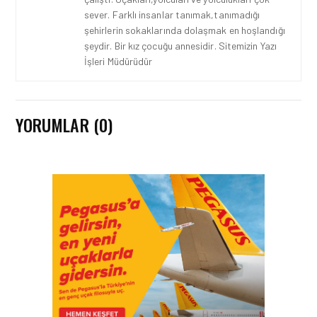
sever. Farklı insanlar tanımak,tanımadığı
şehirlerin sokaklarında dolaşmak en hoşlandığı
şeydir. Bir kız çocuğu annesidir. Sitemizin Yazı
İşleri Müdürüdür
YORUMLAR (0)
HAVACILIK • 06 AĞU 2026
HITIT BILIŞIM 500’DE
SEKTÖREL YAZILIM
BIRINCISI
HAVACILIK • 05 AĞU 2026
YAKIT MALIYETLERINDEKI