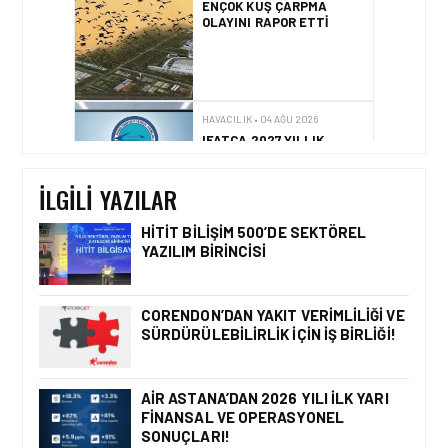
ENÇOK KUŞ ÇARPMA
OLAYINI RAPOR ETTI
HAVACILIK • 04 AĞU 2026
IFATCA 2027 YILLIK
KONFERANSI TÜRKIYE’DE
DÜZENLENECEK!
İLGILI YAZILAR
HITIT BILIŞIM 500’DE SEKTÖREL
YAZILIM BIRINCISI
HAVACILIK • 06 AĞU 2026
HITIT BILIŞIM 500’DE
SEKTÖREL YAZILIM
CORENDON’DAN YAKIT VERIMLILIĞI VE
BIRINCISI
SÜRDÜRÜLEBILIRLIK IÇIN İŞ BIRLIĞI!
AIR ASTANA’DAN 2026 YILI İLK YARI
FINANSAL VE OPERASYONEL
HAVACILIK • 05 AĞU 2026
SONUÇLARI!
YAKIT MALIYETLERINDEKI