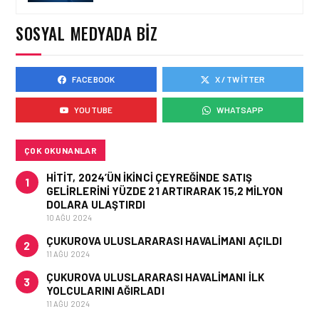
YÜZDE 46’LIK ARTIŞA
KARŞI HANGI ÖNLEMLER
SOSYAL MEDYADA BIZ
ALINIYOR?
FACEBOOK
X / TWITTER
HAVACILIK • 05 AĞU 2026
ÇELEBI HAVACILIK
YOUTUBE
WHATSAPP
MACARISTAN’DAN
BUDAPEŞTE GÖNÜLLÜ
KURTARMA BIRLIĞI’NE
ANLAMLI DESTEK!
ÇOK OKUNANLAR
HITIT, 2024’ÜN IKINCI ÇEYREĞINDE SATIŞ
1
GELIRLERINI YÜZDE 21 ARTIRARAK 15,2 MILYON
DOLARA ULAŞTIRDI
10 AĞU 2024
ÇUKUROVA ULUSLARARASI HAVALIMANI AÇILDI
2
11 AĞU 2024
ÇUKUROVA ULUSLARARASI HAVALIMANI İLK
3
YOLCULARINI AĞIRLADI
11 AĞU 2024