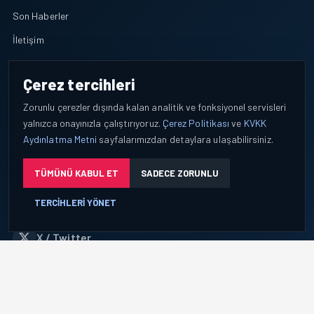
Son Haberler
İletişim
POLITIKALAR
Çerez tercihleri
KVKK Aydınlatma Metni
Zorunlu çerezler dışında kalan analitik ve fonksiyonel servisleri
Çerez Politikası
yalnızca onayınızla çalıştırıyoruz.
Çerez Politikası
ve
KVKK
Aydınlatma Metni
sayfalarımızdan detaylara ulaşabilirsiniz.
Çerez Tercihleri
TÜMÜNÜ KABUL ET
SADECE ZORUNLU
TAKIPTE KALIN
TERCIHLERI YÖNET
Facebook
X / Twitter
YouTube
WhatsApp