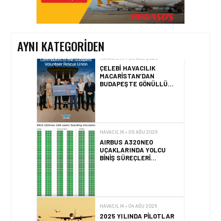
YÜZDE 46’LIK ARTIŞA
KARŞI HANGI ÖNLEMLER
ALINIYOR?
AYNI KATEGORIDEN
HAVACILIK • 05 AĞU 2026
ÇELEBI HAVACILIK
MACARISTAN’DAN
BUDAPEŞTE GÖNÜLLÜ
KURTARMA BIRLIĞI’NE
ANLAMLI DESTEK!
HAVACILIK • 05 AĞU 2026
AIRBUS A320NEO
UÇAKLARINDA YOLCU
BINIŞ SÜREÇLERI
SIMÜLASYONLA TEST
EDILDI!
HAVACILIK • 04 AĞU 2026
2025 YILINDA PILOTLAR