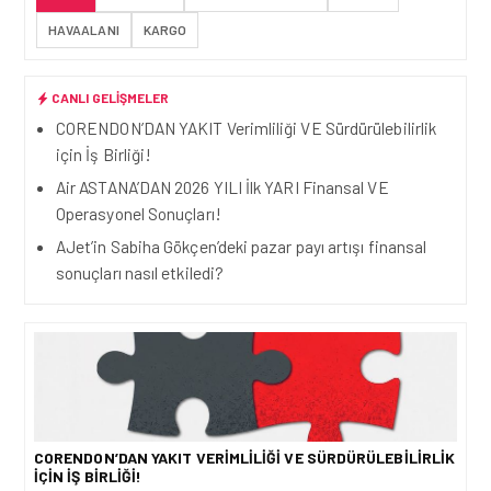
HAVAALANI
KARGO
CANLI GELIŞMELER
CORENDON’DAN YAKIT Verimliliği VE Sürdürülebilirlik
için İş Birliği!
Air ASTANA’DAN 2026 YILI İlk YARI Finansal VE
Operasyonel Sonuçları!
AJet’in Sabiha Gökçen’deki pazar payı artışı finansal
sonuçları nasıl etkiledi?
CORENDON’DAN YAKIT VERIMLILIĞI VE SÜRDÜRÜLEBILIRLIK
IÇIN İŞ BIRLIĞI!