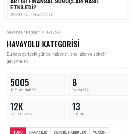
ARTIŞI FINANSAL SONUÇLARI NASIL
V
ETKILEDI?
ZE
ZEYNEP KALI • 05 AĞU 2026
Anasayfa / Kategori / Havayolu
HAVAYOLU KATEGORISI
Bu kategorideki güncel haberler, analizler ve sektör
gelişmeleri.
5005
8
TOPLAM HABER
BU HAFTA
12K
13
AYLIK OKUMA
EDITÖR
TÜMÜ
HAVACILIK
GÜNCEL HABERLER
TURIZM