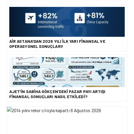
AIR ASTANA’DAN 2026 YILI İLK YARI FINANSAL VE
OPERASYONEL SONUÇLARI!
AJET’IN SABIHA GÖKÇEN’DEKI PAZAR PAYI ARTIŞI
FINANSAL SONUÇLARI NASIL ETKILEDI?