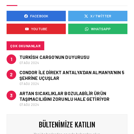
FACEBOOK
X / TWITTER
HAVACILIK • 05 AĞU 2026
ÇELEBI HAVACILIK
YOUTUBE
WHATSAPP
MACARISTAN’DAN
BUDAPEŞTE GÖNÜLLÜ
KURTARMA BIRLIĞI’NE
ANLAMLI DESTEK!
ÇOK OKUNANLAR
TURKISH CARGO’NUN DUYURUSU
1
07 AĞU 2024
CONDOR ILE DIREKT ANTALYA’DAN ALMANYA’NIN 5
2
ŞEHRINE UÇUŞLAR
07 AĞU 2024
ARTAN SICAKLIKLAR BOZULABILIR ÜRÜN
3
TAŞIMACILIĞINI ZORUNLU HALE GETIRIYOR
07 AĞU 2024
BÜLTENIMIZE KATILIN