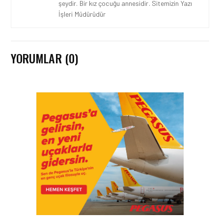
şeydir. Bir kız çocuğu annesidir. Sitemizin Yazı
İşleri Müdürüdür
YORUMLAR (0)
HAVACILIK • 06 AĞU 2026
HITIT BILIŞIM 500’DE
SEKTÖREL YAZILIM
BIRINCISI
HAVACILIK • 05 AĞU 2026
YAKIT MALIYETLERINDEKI
YÜZDE 46’LIK ARTIŞA
KARŞI HANGI ÖNLEMLER
ALINIYOR?