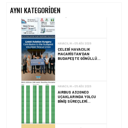
AYNI KATEGORIDEN
HAVACILIK • 05 AĞU 2026
ÇELEBI HAVACILIK
MACARISTAN’DAN
BUDAPEŞTE GÖNÜLLÜ
KURTARMA BIRLIĞI’NE
ANLAMLI DESTEK!
HAVACILIK • 05 AĞU 2026
AIRBUS A320NEO
UÇAKLARINDA YOLCU
BINIŞ SÜREÇLERI
SIMÜLASYONLA TEST
EDILDI!
HAVACILIK • 04 AĞU 2026
2025 YILINDA PILOTLAR
ENÇOK KUŞ ÇARPMA
OLAYINI RAPOR ETTI