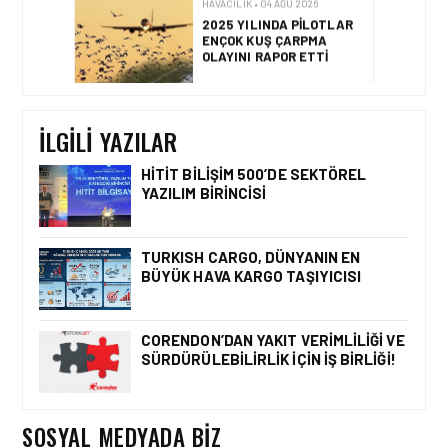
HAVACILIK • 04 AĞU 2026
IFATCA 2027 YILLIK
KONFERANSI TÜRKIYE’DE
DÜZENLENECEK!
İLGILI YAZILAR
HITIT BILIŞIM 500’DE SEKTÖREL
YAZILIM BIRINCISI
HAVACILIK • 06 AĞU 2026
HITIT BILIŞIM 500’DE
SEKTÖREL YAZILIM
TURKISH CARGO, DÜNYANIN EN
BIRINCISI
BÜYÜK HAVA KARGO TAŞIYICISI
CORENDON’DAN YAKIT VERIMLILIĞI VE
SÜRDÜRÜLEBILIRLIK IÇIN İŞ BIRLIĞI!
HAVACILIK • 05 AĞU 2026
YAKIT MALIYETLERINDEKI
YÜZDE 46’LIK ARTIŞA
KARŞI HANGI ÖNLEMLER
SOSYAL MEDYADA BIZ
ALINIYOR?