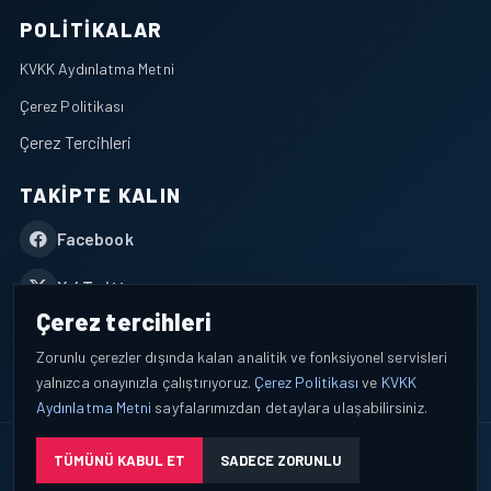
POLITIKALAR
KVKK Aydınlatma Metni
Çerez Politikası
Çerez Tercihleri
TAKIPTE KALIN
Facebook
X / Twitter
Çerez tercihleri
YouTube
Zorunlu çerezler dışında kalan analitik ve fonksiyonel servisleri
yalnızca onayınızla çalıştırıyoruz.
Çerez Politikası
ve
KVKK
WhatsApp
Aydınlatma Metni
sayfalarımızdan detaylara ulaşabilirsiniz.
© 2026 AEROPORTIST I Havacılık Veri ve Analiz Platformu. Tüm
TÜMÜNÜ KABUL ET
SADECE ZORUNLU
hakları saklıdır.