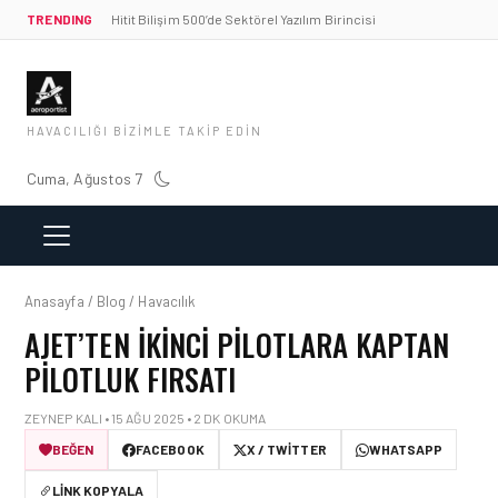
TRENDING
Hitit Bilişim 500’de Sektörel Yazılım Birincisi
HAVACILIĞI BIZIMLE TAKIP EDIN
Cuma, Ağustos 7
Anasayfa / Blog / Havacılık
AJET’TEN IKINCI PILOTLARA KAPTAN
PILOTLUK FIRSATI
ZEYNEP KALI • 15 AĞU 2025 • 2 DK OKUMA
BEĞEN
FACEBOOK
X / TWITTER
WHATSAPP
LINK KOPYALA