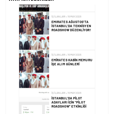
İŞ İLANLARI • 16 MAY 2026
EMIRATES AĞUSTOS’TA
İSTANBUL’DA TEKNISYEN
ROADSHOW DÜZENLIYOR!
İŞ İLANLARI • 16 MAY 2026
EMIRATES KABIN MEMURU
İŞE ALIM GÜNLERI
İŞ İLANLARI • 16 MAY 2026
İSTANBUL’DA PILOT
ADAYLARI IÇIN “PILOT
ROADSHOW” ETKINLIĞI