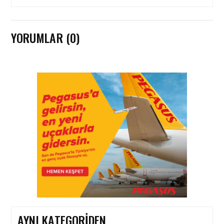
YORUMLAR (0)
İŞ İLANLARI • 24 TEM 2026
AIR ARABIA AILESI
BÜYÜYOR! 2026 AÇIK
POZISYONLAR
İŞ İLANLARI • 16 MAY 2026
YENI DÖNEM BAŞLIYOR VE
EKIP ARKADAŞLARI
ARANIYOR
AYNI KATEGORIDEN