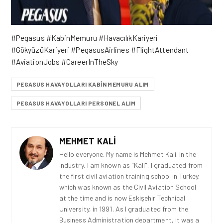
#Pegasus #KabinMemuru #HavacılıkKariyeri
#GökyüzüKariyeri #PegasusAirlines #FlightAttendant
#AviationJobs #CareerInTheSky
PEGASUS HAVAYOLLARI KABİN MEMURU ALIM
PEGASUS HAVAYOLLARI PERSONEL ALIM
MEHMET KALI
Hello everyone. My name is Mehmet Kali. In the
industry, I am known as "Kali". I graduated from
the first civil aviation training school in Turkey,
which was known as the Civil Aviation School
at the time and is now Eskişehir Technical
University, in 1991. As I graduated from the
Business Administration department, it was a