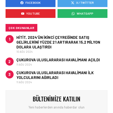
FACEBOOK
X / TWITTER
İŞ İLANLARI • 16 MAY 2026
EMIRATES AĞUSTOS’TA
YOUTUBE
WHATSAPP
İSTANBUL’DA TEKNISYEN
ROADSHOW DÜZENLIYOR!
ÇOK OKUNANLAR
HITIT, 2024’ÜN IKINCI ÇEYREĞINDE SATIŞ
1
GELIRLERINI YÜZDE 21 ARTIRARAK 15,2 MILYON
DOLARA ULAŞTIRDI
10 AĞU 2024
ÇUKUROVA ULUSLARARASI HAVALIMANI AÇILDI
2
11 AĞU 2024
ÇUKUROVA ULUSLARARASI HAVALIMANI İLK
3
YOLCULARINI AĞIRLADI
11 AĞU 2024
BÜLTENIMIZE KATILIN
Yeni haberlerden anında haberdar olun