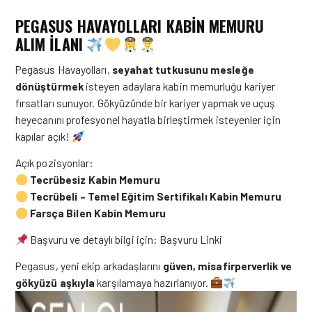
PEGASUS HAVAYOLLARI KABİN MEMURU
ALIM İLANI
Pegasus Havayolları,
seyahat tutkusunu mesleğe
dönüştürmek
isteyen adaylara kabin memurluğu kariyer
fırsatları sunuyor. Gökyüzünde bir kariyer yapmak ve uçuş
heyecanını profesyonel hayatla birleştirmek isteyenler için
kapılar açık!
Açık pozisyonlar:
Tecrübesiz Kabin Memuru
Tecrübeli – Temel Eğitim Sertifikalı Kabin Memuru
Farsça Bilen Kabin Memuru
Başvuru ve detaylı bilgi için:
Başvuru Linki
Pegasus, yeni ekip arkadaşlarını
güven, misafirperverlik ve
gökyüzü aşkıyla
karşılamaya hazırlanıyor.