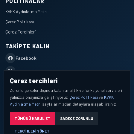
POLITIKALAR
KVKK Aydınlatma Metni
Çerez Politikası
Çerez Tercihleri
TAKIPTE KALIN
Facebook
X / Twitter
Çerez tercihleri
YouTube
Zorunlu çerezler dışında kalan analitik ve fonksiyonel servisleri
yalnızca onayınızla çalıştırıyoruz.
Çerez Politikası
ve
KVKK
WhatsApp
Aydınlatma Metni
sayfalarımızdan detaylara ulaşabilirsiniz.
© 2026 AEROPORTIST I Havacılık Veri ve Analiz Platformu. Tüm
TÜMÜNÜ KABUL ET
SADECE ZORUNLU
hakları saklıdır.
TERCIHLERI YÖNET
Okuyucu verileri yalnızca açık bilgilendirme ve tercih yönetimi