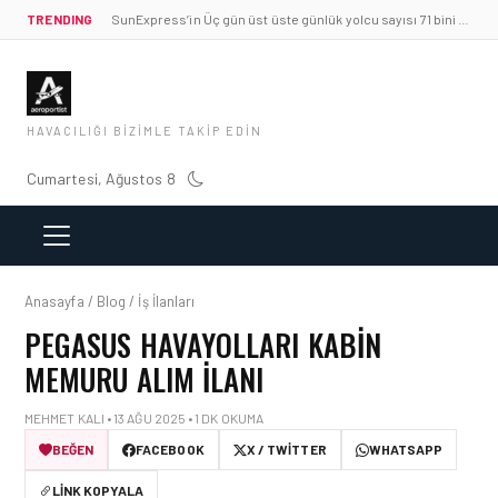
TRENDING
SunExpress’in Üç gün üst üste günlük yolcu sayısı 71 bini aştı
HAVACILIĞI BIZIMLE TAKIP EDIN
Cumartesi, Ağustos 8
Anasayfa / Blog / İş İlanları
PEGASUS HAVAYOLLARI KABIN
MEMURU ALIM İLANI
MEHMET KALI • 13 AĞU 2025 • 1 DK OKUMA
BEĞEN
FACEBOOK
X / TWITTER
WHATSAPP
LINK KOPYALA