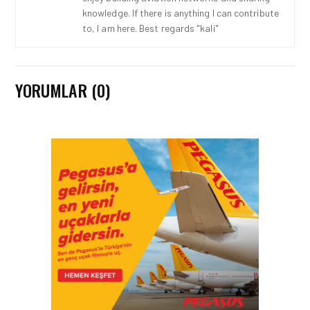
knowledge. If there is anything I can contribute
to, I am here. Best regards "kali"
YORUMLAR (0)
HAVAYOLU • 07 AĞU 2026
SUNEXPRESS’IN ÜÇ GÜN
ÜST ÜSTE GÜNLÜK
YOLCU SAYISI 71 BINI AŞTI
HAVAYOLU • 05 AĞU 2026
CORENDON’DAN YAKIT
VERIMLILIĞI VE
SÜRDÜRÜLEBILIRLIK IÇIN
İŞ BIRLIĞI!