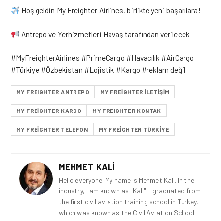
Hoş geldin My Freighter Airlines, birlikte yeni başarılara!
Antrepo ve Yerhizmetleri Havaş tarafından verilecek
hashtag
hashtag
hashtag
hashtag
hashtag
#
MyFreighterAirlines
#
PrimeCargo
#
Havacılık
#
AirCargo
hashtag
hashtag
hashtag
hashtag
#
Türkiye
#
Özbekistan
#
Lojistik
#
Kargo
#
reklam
değil
MY FREIGHTER ANTREPO
MY FREIGHTER ILETIŞIM
MY FREIGHTER KARGO
MY FREIGHTER KONTAK
MY FREIGHTER TELEFON
MY FREIGHTER TÜRKIYE
MEHMET KALI
Hello everyone. My name is Mehmet Kali. In the
industry, I am known as "Kali". I graduated from
the first civil aviation training school in Turkey,
which was known as the Civil Aviation School