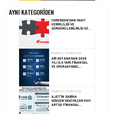
AYNI KATEGORIDEN
HAVAYOLU • 05 AĞU 2026
AIR ASTANA’DAN 2026
YILI İLK YARI FINANSAL
VE OPERASYONEL
SONUÇLARI!
HAVAYOLU • 05 AĞU 2026
AJET’IN SABIHA
GÖKÇEN’DEKI PAZAR PAYI
ARTIŞI FINANSAL
SONUÇLARI NASIL
ETKILEDI?
HAVAYOLU • 05 AĞU 2026
SUNEXPRESS’TEN YENI
KARIYER WEB SITESI VE
DIJITAL İŞE ALIM
PLATFORMU!