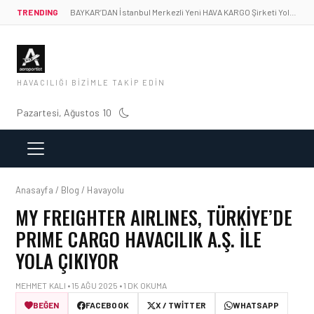
TRENDING
BAYKAR’DAN İstanbul Merkezli Yeni HAVA KARGO Şirketi Yolda!
HAVACILIĞI BIZIMLE TAKIP EDIN
Pazartesi, Ağustos 10
Anasayfa / Blog / Havayolu
MY FREIGHTER AIRLINES, TÜRKIYE’DE
PRIME CARGO HAVACILIK A.Ş. ILE
YOLA ÇIKIYOR
MEHMET KALI • 15 AĞU 2025 • 1 DK OKUMA
BEĞEN
FACEBOOK
X / TWITTER
WHATSAPP