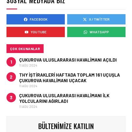
SOSYAL MEDYADA BIZ
FACEBOOK
X / TWITTER
HAVAYOLU • 05 AĞU 2026
AIR ASTANA’DAN 2026
YOUTUBE
WHATSAPP
YILI İLK YARI FINANSAL
VE OPERASYONEL
SONUÇLARI!
ÇOK OKUNANLAR
ÇUKUROVA ULUSLARARASI HAVALIMANI AÇILDI
1
11 AĞU 2024
THY IŞTIRAKLERI HAFTADA TOPLAM 161 UÇUŞLA
2
ÇUKUROVA HAVALIMANI UÇACAK
11 AĞU 2024
ÇUKUROVA ULUSLARARASI HAVALIMANI İLK
3
YOLCULARINI AĞIRLADI
11 AĞU 2024
BÜLTENIMIZE KATILIN