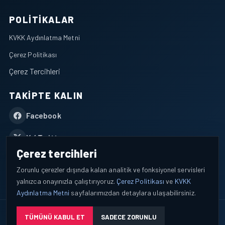
POLITIKALAR
KVKK Aydınlatma Metni
Çerez Politikası
Çerez Tercihleri
TAKIPTE KALIN
Facebook
X / Twitter
Çerez tercihleri
YouTube
Zorunlu çerezler dışında kalan analitik ve fonksiyonel servisleri
yalnızca onayınızla çalıştırıyoruz.
Çerez Politikası
ve
KVKK
WhatsApp
Aydınlatma Metni
sayfalarımızdan detaylara ulaşabilirsiniz.
© 2026 AEROPORTIST I Havacılık Veri ve Analiz Platformu. Tüm
TÜMÜNÜ KABUL ET
SADECE ZORUNLU
hakları saklıdır.