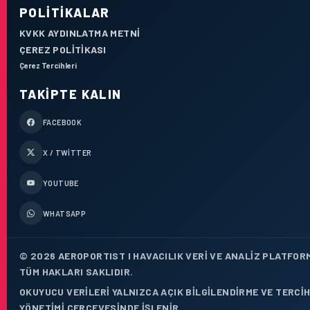
POLITIKALAR
KVKK AYDINLATMA METNI
ÇEREZ POLITIKASI
Çerez Tercihleri
TAKIPTE KALIN
FACEBOOK
X / TWITTER
YOUTUBE
WHATSAPP
© 2026 AEROPORTIST I HAVACILIK VERI VE ANALIZ PLATFOR
TÜM HAKLARI SAKLIDIR.
OKUYUCU VERILERI YALNIZCA AÇIK BILGILENDIRME VE TERCI
YÖNETIMI ÇERÇEVESINDE IŞLENIR.