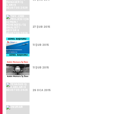
THY , CRM PROJESI IÇIN UZMAN / MÜHENDIS 
ANALISTI ARIYOR
27 ŞUB 2015
ONURAIR ENGELLI KADROSU GENEL BAŞVU
11 ŞUB 2015
PEGASUS TECRÜBELI KABIN MEMURU ARIY
11 ŞUB 2015
PEGASUS İŞ İLANLARI
29 OCA 2015
ONUR AIR TAŞIMACILIK A.Ş. ANALIST PROG
ALACAK