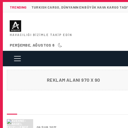
TRENDING
TURKISH CARGO, DÜNYANIN EN BÜYÜK HAVA KARGO TAŞIY
HAVACILIĞI BIZIMLE TAKIP EDIN
PERŞEMBE, AĞUSTOS 6
REKLAM ALANI 970 X 90
SON HABERLER
KUEHNE-NAGEL EXCELLENCE MANAGER İŞ İ
09 ŞUB 2017