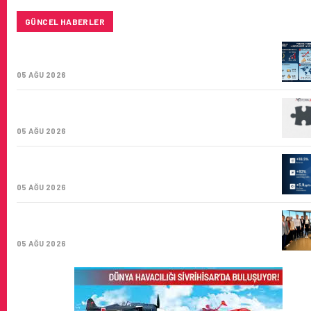
GÜNCEL HABERLER
TURKISH CARGO, DÜNYANIN EN BÜYÜK HAVA
KARGO TAŞIYICISI
05 AĞU 2026
CORENDON’DAN YAKIT VERIMLILIĞI VE
SÜRDÜRÜLEBILIRLIK IÇIN İŞ BIRLIĞI!
05 AĞU 2026
AIR ASTANA’DAN 2026 YILI İLK YARI FINANSAL VE
OPERASYONEL SONUÇLARI!
05 AĞU 2026
İSTANBUL VALI YARDIMCISI BEKIR DINKIRCI’DEN
KONTROL KULESI’NE ZIYARET
05 AĞU 2026