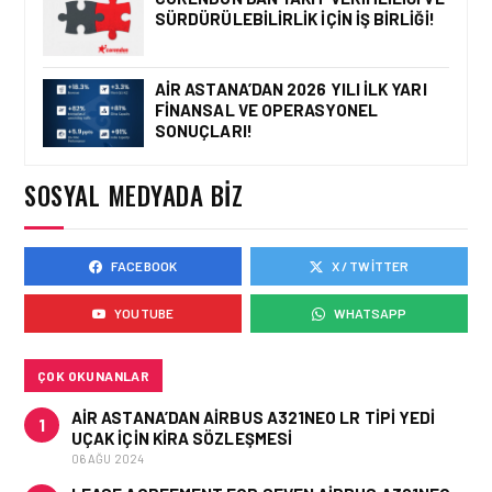
POZISYONLAR
SÜRDÜRÜLEBILIRLIK IÇIN İŞ BIRLIĞI!
AIR ASTANA’DAN 2026 YILI İLK YARI
FINANSAL VE OPERASYONEL
İŞ İLANLARI • 16 MAY 2026
SONUÇLARI!
YENI DÖNEM BAŞLIYOR VE
EKIP ARKADAŞLARI
ARANIYOR
SOSYAL MEDYADA BIZ
FACEBOOK
X / TWITTER
İŞ İLANLARI • 16 MAY 2026
EMIRATES AĞUSTOS’TA
YOUTUBE
WHATSAPP
İSTANBUL’DA TEKNISYEN
ROADSHOW DÜZENLIYOR!
ÇOK OKUNANLAR
AIR ASTANA’DAN AIRBUS A321NEO LR TIPI YEDI
1
UÇAK IÇIN KIRA SÖZLEŞMESI
06 AĞU 2024