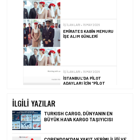
İŞ İLANLARI • 16 MAY 2026
İSTANBUL’DA PILOT
ADAYLARI IÇIN “PILOT
ROADSHOW” ETKINLIĞI
İŞ İLANLARI • 30 NIS 2026
AJET SATIŞ MÜDÜRLÜĞÜ
IÇIN YENI EKIP
ARKADAŞLARINI
BEKLIYOR!
İLGILI YAZILAR
TURKISH CARGO, DÜNYANIN EN
BÜYÜK HAVA KARGO TAŞIYICISI
İŞ İLANLARI • 24 TEM 2026
AIR ARABIA AILESI
BÜYÜYOR! 2026 AÇIK
CORENDON’DAN YAKIT VERIMLILIĞI VE