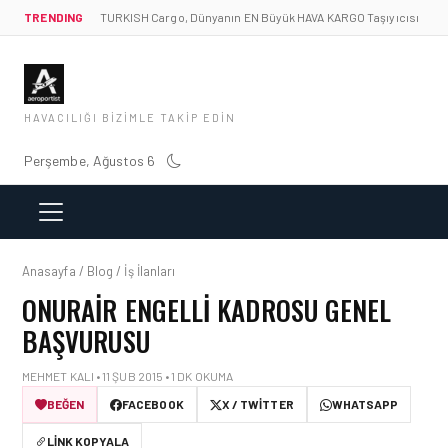
TRENDING
TURKISH Cargo, Dünyanın EN Büyük HAVA KARGO Taşıyıcısı
HAVACILIĞI BIZIMLE TAKIP EDIN
Perşembe, Ağustos 6
Anasayfa / Blog / İş İlanları
ONURAIR ENGELLI KADROSU GENEL
BAŞVURUSU
MEHMET KALI • 11 ŞUB 2015 • 1 DK OKUMA
BEĞEN
FACEBOOK
X / TWITTER
WHATSAPP
LINK KOPYALA