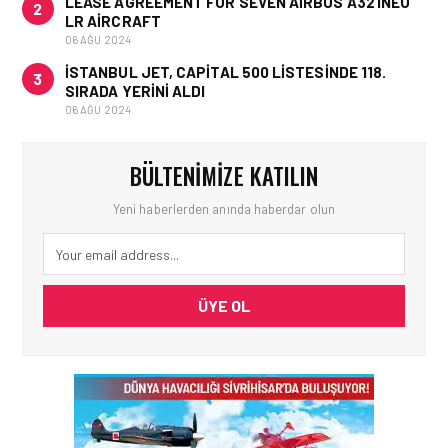
LEASE AGREEMENT FOR SEVEN AIRBUS A321NEO
2
LR AIRCRAFT
06 AĞU 2024
İSTANBUL JET, CAPITAL 500 LISTESINDE 118.
3
SIRADA YERINI ALDI
06 AĞU 2024
BÜLTENIMIZE KATILIN
Yeni haberlerden anında haberdar olun
ÜYE OL