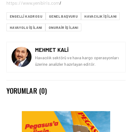
https://www.yenibiris.com
/
ENGELLI KADROSU
GENEL BAŞVURU
HAVACILIK IŞ ILANI
HAVAYOLU IŞ ILANI
ONURAIR IŞ ILANI
MEHMET KALI
Havacılık sektörü ve hava kargo operasyonları
üzerine analizler hazırlayan editör.
YORUMLAR (0)
İŞ İLANLARI • 24 TEM 2026
AIR ARABIA AILESI
BÜYÜYOR! 2026 AÇIK