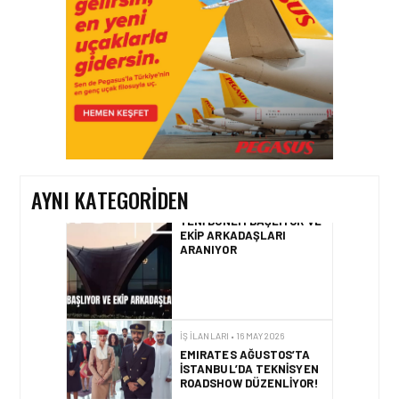
POZISYONLAR
İŞ İLANLARI • 16 MAY 2026
YENI DÖNEM BAŞLIYOR VE
EKIP ARKADAŞLARI
ARANIYOR
AYNI KATEGORIDEN
İŞ İLANLARI • 16 MAY 2026
EMIRATES AĞUSTOS’TA
İSTANBUL’DA TEKNISYEN
ROADSHOW DÜZENLIYOR!
İŞ İLANLARI • 16 MAY 2026
EMIRATES KABIN MEMURU
İŞE ALIM GÜNLERI