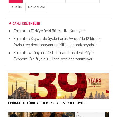
TURIZM
HAVAALANI
CANLI GELIŞMELER
Emirates Türkiye’Deki 39. YILINI Kutluyor!
Emirates Skywards üyeleri artık Avrupa’da 12 binden
fazla tren destinasyonuna Mil kullanarak seyahat…
Emirates, dünyanın ilk U-Dream baş desteğiyle
Ekonomi Sınıfı yolculuklarını yeniden tanımlıyor
EMIRATES TÜRKIYE’DEKI 39. YILINI KUTLUYOR!