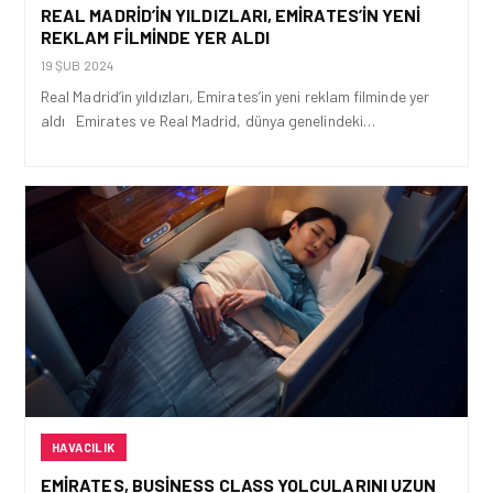
REAL MADRID’IN YILDIZLARI, EMIRATES’IN YENI
REKLAM FILMINDE YER ALDI
19 ŞUB 2024
Real Madrid’in yıldızları, Emirates’in yeni reklam filminde yer
aldı Emirates ve Real Madrid, dünya genelindeki…
HAVACILIK
EMIRATES, BUSINESS CLASS YOLCULARINI UZUN