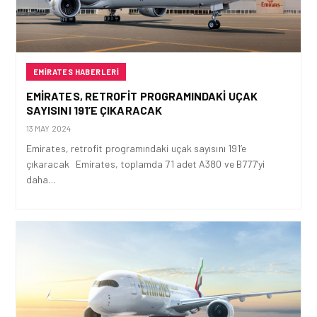
EMIRATES HABERLERI
EMIRATES, RETROFIT PROGRAMINDAKI UÇAK
SAYISINI 191’E ÇIKARACAK
13 MAY 2024
Emirates, retrofit programındaki uçak sayısını 191’e
çıkaracak Emirates, toplamda 71 adet A380 ve B777’yi
daha…