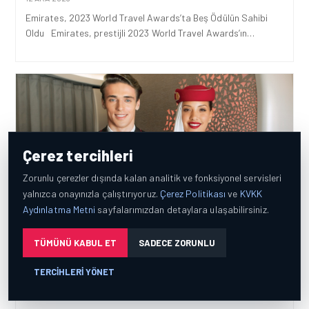
Emirates, 2023 World Travel Awards’ta Beş Ödülün Sahibi
Oldu Emirates, prestijli 2023 World Travel Awards’ın…
Çerez tercihleri
Zorunlu çerezler dışında kalan analitik ve fonksiyonel servisleri
yalnızca onayınızla çalıştırıyoruz.
Çerez Politikası
ve
KVKK
Aydınlatma Metni
sayfalarımızdan detaylara ulaşabilirsiniz.
EMIRATES HABERLERI
TÜMÜNÜ KABUL ET
SADECE ZORUNLU
EMIRATES, KABIN MEMURU ALIMLARINA DEVAM
TERCIHLERI YÖNET
EDIYOR
04 ARA 2023