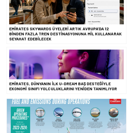
EMIRATES SKYWARDS ÜYELERI ARTIK AVRUPA’DA 12
BINDEN FAZLA TREN DESTINASYONUNA MIL KULLANARAK
SEYAHAT EDEBILECEK
EMIRATES, DÜNYANIN ILK U-DREAM BAŞ DESTEĞIYLE
EKONOMI SINIFI YOLCULUKLARINI YENIDEN TANIMLIYOR