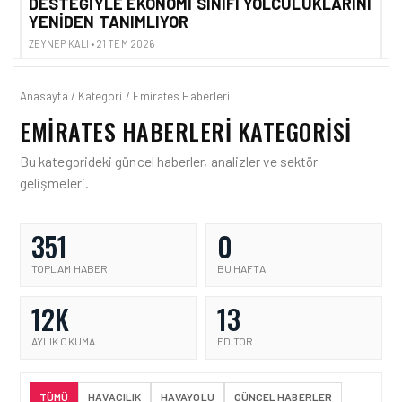
DESTEĞIYLE EKONOMI SINIFI YOLCULUKLARINI
R
AT
YENIDEN TANIMLIYOR
E
ZEYNEP KALI • 21 TEM 2026
ZE
Anasayfa / Kategori / Emirates Haberleri
EMIRATES HABERLERI KATEGORISI
Bu kategorideki güncel haberler, analizler ve sektör
gelişmeleri.
351
0
TOPLAM HABER
BU HAFTA
12K
13
AYLIK OKUMA
EDITÖR
TÜMÜ
HAVACILIK
HAVAYOLU
GÜNCEL HABERLER