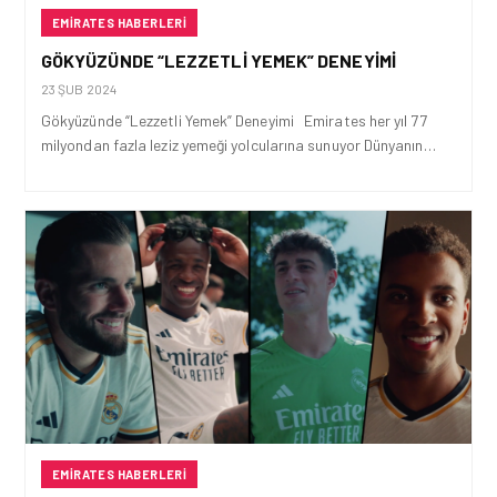
EMIRATES HABERLERI
GÖKYÜZÜNDE “LEZZETLI YEMEK” DENEYIMI
23 ŞUB 2024
Gökyüzünde “Lezzetli Yemek” Deneyimi Emirates her yıl 77
milyondan fazla leziz yemeği yolcularına sunuyor Dünyanın…
EMIRATES HABERLERI