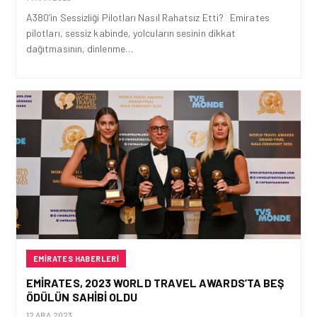
A380’in Sessizliği Pilotları Nasıl Rahatsız Etti? Emirates
pilotları, sessiz kabinde, yolcuların sesinin dikkat
dağıtmasının, dinlenme…
EMIRATES HABERLERI
EMIRATES, 2023 WORLD TRAVEL AWARDS’TA BEŞ
ÖDÜLÜN SAHIBI OLDU
12 ARA 2023