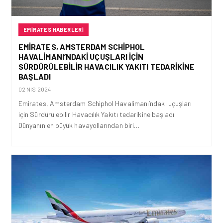
EMIRATES HABERLERI
EMIRATES, AMSTERDAM SCHIPHOL
HAVALIMANI’NDAKI UÇUŞLARI IÇIN
SÜRDÜRÜLEBILIR HAVACILIK YAKITI TEDARIKINE
BAŞLADI
02 NIS 2024
Emirates, Amsterdam Schiphol Havalimanı’ndaki uçuşları
için Sürdürülebilir Havacılık Yakıtı tedarikine başladı
Dünyanın en büyük havayollarından biri…