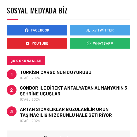
ÜYELERI ARTIK
SOSYAL MEDYADA BIZ
AVRUPA’DA 12 BINDEN
FAZLA TREN
DESTINASYONUNA MIL
KULLANARAK SEYAHAT
EDEBILECEK
FACEBOOK
X / TWITTER
EMIRATES HABERLERI • 21 TEM
2026
YOUTUBE
WHATSAPP
EMIRATES, DÜNYANIN ILK
U-DREAM BAŞ
DESTEĞIYLE EKONOMI
SINIFI YOLCULUKLARINI
ÇOK OKUNANLAR
YENIDEN TANIMLIYOR
TURKISH CARGO’NUN DUYURUSU
1
07 AĞU 2024
CONDOR ILE DIREKT ANTALYA’DAN ALMANYA’NIN 5
2
ŞEHRINE UÇUŞLAR
07 AĞU 2024
ARTAN SICAKLIKLAR BOZULABILIR ÜRÜN
3
TAŞIMACILIĞINI ZORUNLU HALE GETIRIYOR
07 AĞU 2024