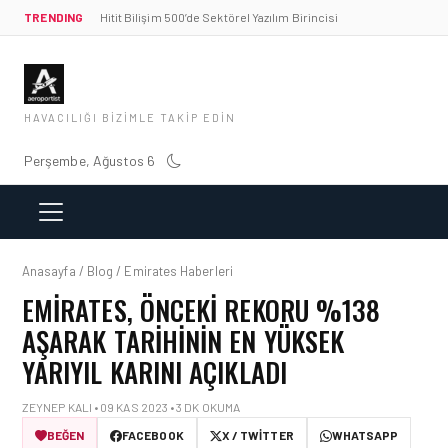
TRENDING
Hitit Bilişim 500’de Sektörel Yazılım Birincisi
HAVACILIĞI BIZIMLE TAKIP EDIN
Perşembe, Ağustos 6
Anasayfa / Blog / Emirates Haberleri
EMIRATES, ÖNCEKI REKORU %138
AŞARAK TARIHININ EN YÜKSEK
YARIYIL KARINI AÇIKLADI
ZEYNEP KALI • 09 KAS 2023 • 3 DK OKUMA
BEĞEN
FACEBOOK
X / TWITTER
WHATSAPP