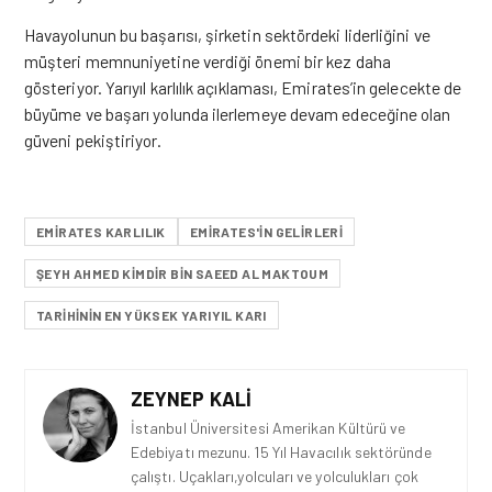
Havayolunun bu başarısı, şirketin sektördeki liderliğini ve
müşteri memnuniyetine verdiği önemi bir kez daha
gösteriyor. Yarıyıl karlılık açıklaması, Emirates’in gelecekte de
büyüme ve başarı yolunda ilerlemeye devam edeceğine olan
güveni pekiştiriyor.
EMIRATES KARLILIK
EMIRATES'IN GELIRLERI
ŞEYH AHMED KIMDIR BIN SAEED AL MAKTOUM
TARIHININ EN YÜKSEK YARIYIL KARI
ZEYNEP KALI
İstanbul Üniversitesi Amerikan Kültürü ve
Edebiyatı mezunu. 15 Yıl Havacılık sektöründe
çalıştı. Uçakları,yolcuları ve yolculukları çok