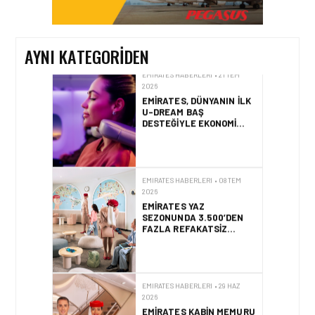
ÜYELERI ARTIK
AVRUPA’DA 12 BINDEN
FAZLA TREN
DESTINASYONUNA MIL
AYNI KATEGORIDEN
KULLANARAK SEYAHAT
EDEBILECEK
EMIRATES HABERLERI • 21 TEM
2026
EMIRATES, DÜNYANIN ILK
U-DREAM BAŞ
DESTEĞIYLE EKONOMI
SINIFI YOLCULUKLARINI
YENIDEN TANIMLIYOR
EMIRATES HABERLERI • 08 TEM
2026
EMIRATES YAZ
SEZONUNDA 3.500’DEN
FAZLA REFAKATSIZ
ÇOCUĞU GÜVENLE
SEYAHAT ETTIRECEK
EMIRATES HABERLERI • 29 HAZ
2026
EMIRATES KABIN MEMURU