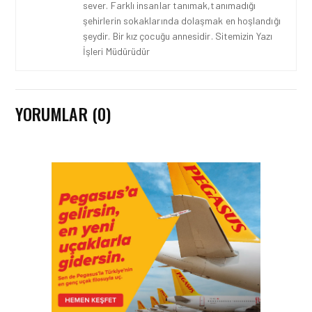
sever. Farklı insanlar tanımak,tanımadığı
şehirlerin sokaklarında dolaşmak en hoşlandığı
şeydir. Bir kız çocuğu annesidir. Sitemizin Yazı
İşleri Müdürüdür
YORUMLAR (0)
EMIRATES HABERLERI • 31 TEM
2026
EMIRATES TÜRKIYE’DEKI
39. YILINI KUTLUYOR!
EMIRATES HABERLERI • 29 TEM
2026
EMIRATES SKYWARDS