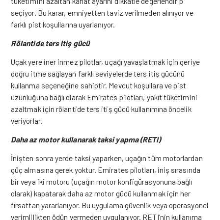
tüketimini azaltan kanat ayarını dikkatle değerlendirip
seçiyor. Bu karar, emniyetten taviz verilmeden alınıyor ve
farklı pist koşullarına uyarlanıyor.
Rölantide ters itiş gücü
Uçak yere iner inmez pilotlar, uçağı yavaşlatmak için geriye
doğru itme sağlayan farklı seviyelerde ters itiş gücünü
kullanma seçeneğine sahiptir. Mevcut koşullara ve pist
uzunluğuna bağlı olarak Emirates pilotları, yakıt tüketimini
azaltmak için rölantide ters itiş gücü kullanımına öncelik
veriyorlar.
Daha az motor kullanarak taksi yapma (RETI)
İnişten sonra yerde taksi yaparken, uçağın tüm motorlardan
güç almasına gerek yoktur. Emirates pilotları, iniş sırasında
bir veya iki motoru (uçağın motor konfigürasyonuna bağlı
olarak) kapatarak daha az motor gücü kullanmak için her
fırsattan yararlanıyor. Bu uygulama güvenlik veya operasyonel
verimlilikten ödün vermeden uygulanıyor. RETI’nin kullanıma