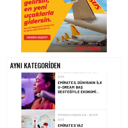
39. YILINI KUTLUYOR!
EMIRATES HABERLERI • 29 TEM
2026
EMIRATES SKYWARDS
ÜYELERI ARTIK
AVRUPA’DA 12 BINDEN
FAZLA TREN
DESTINASYONUNA MIL
AYNI KATEGORIDEN
KULLANARAK SEYAHAT
EDEBILECEK
EMIRATES HABERLERI • 21 TEM
2026
EMIRATES, DÜNYANIN ILK
U-DREAM BAŞ
DESTEĞIYLE EKONOMI
SINIFI YOLCULUKLARINI
YENIDEN TANIMLIYOR
EMIRATES HABERLERI • 08 TEM
2026
EMIRATES YAZ