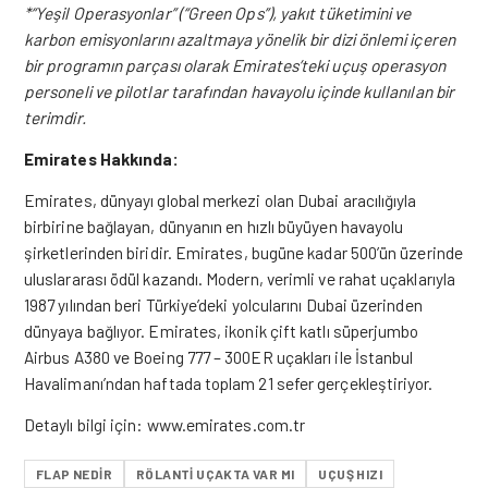
*“Yeşil Operasyonlar” (“Green Ops”), yakıt tüketimini ve
karbon emisyonlarını azaltmaya yönelik bir dizi önlemi içeren
bir programın parçası olarak Emirates’teki uçuş operasyon
personeli ve pilotlar tarafından havayolu içinde kullanılan bir
terimdir.
Emirates Hakkında:
Emirates, dünyayı global merkezi olan Dubai aracılığıyla
birbirine bağlayan, dünyanın en hızlı büyüyen havayolu
şirketlerinden biridir. Emirates, bugüne kadar 500’ün üzerinde
uluslararası ödül kazandı. Modern, verimli ve rahat uçaklarıyla
1987 yılından beri Türkiye’deki yolcularını Dubai üzerinden
dünyaya bağlıyor. Emirates, ikonik çift katlı süperjumbo
Airbus A380 ve Boeing 777 – 300ER uçakları ile İstanbul
Havalimanı’ndan haftada toplam 21 sefer gerçekleştiriyor.
Detaylı bilgi için:
www.emirates.com.tr
FLAP NEDIR
RÖLANTI UÇAKTA VAR MI
UÇUŞ HIZI