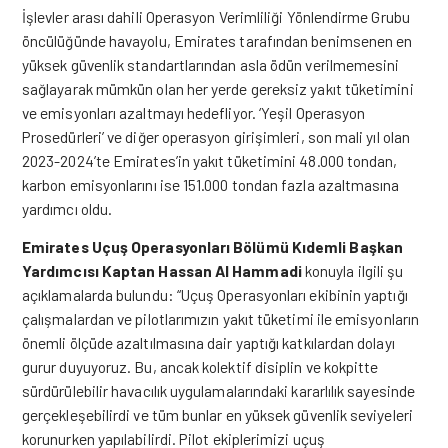
İşlevler arası dahili Operasyon Verimliliği Yönlendirme Grubu
öncülüğünde havayolu, Emirates tarafından benimsenen en
yüksek güvenlik standartlarından asla ödün verilmemesini
sağlayarak mümkün olan her yerde gereksiz yakıt tüketimini
ve emisyonları azaltmayı hedefliyor. ‘Yeşil Operasyon
Prosedürleri’ ve diğer operasyon girişimleri, son mali yıl olan
2023-2024’te Emirates’in yakıt tüketimini 48.000 tondan,
karbon emisyonlarını ise 151.000 tondan fazla azaltmasına
yardımcı oldu.
Emirates Uçuş Operasyonları Bölümü Kıdemli Başkan
Yardımcısı Kaptan Hassan Al Hammadi
konuyla ilgili şu
açıklamalarda bulundu: “Uçuş Operasyonları ekibinin yaptığı
çalışmalardan ve pilotlarımızın yakıt tüketimi ile emisyonların
önemli ölçüde azaltılmasına dair yaptığı katkılardan dolayı
gurur duyuyoruz. Bu, ancak kolektif disiplin ve kokpitte
sürdürülebilir havacılık uygulamalarındaki kararlılık sayesinde
gerçekleşebilirdi ve tüm bunlar en yüksek güvenlik seviyeleri
korunurken yapılabilirdi. Pilot ekiplerimizi uçuş