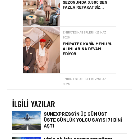
SEZONUNDA 3.500’DEN
FAZLA REFAKATSIZ
ÇOCUĞU GÜVENLE
SEYAHAT ETTIRECEK
EMIRATES HABERLERI • 29 HAZ
2026
EMIRATES KABIN MEMURU
ALIMLARINA DEVAM
EDIYOR
EMIRATES HABERLERI • 26 HAZ
2026
EMIRATES VE
BULGARI’DEN
GÖKYÜZÜNDE LÜKSÜ
İLGILI YAZILAR
YENIDEN TANIMLAYAN
YENI KOLEKSIYON
SUNEXPRESS’IN ÜÇ GÜN ÜST
ÜSTE GÜNLÜK YOLCU SAYISI 71 BINI
AŞTI
EMIRATES HABERLERI • 31 TEM
2026
EMIRATES TÜRKIYE’DEKI