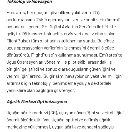
Teknoloji ve İnovasyon
Emirates, her uçuşun güvenlik ve yakıt verimliliği
performansına ilişkin operasyonel veri ve analizlerin önemli
unsurlarını içeren, GE Digital Aviation Services ile birlikte
geliştirdiği kapsamlı bir self-servis veri analiz cihazı olan
FlightPulse’ı tüm pilotlarının kullanımına sundu. Bu cihaz,
uçuş operasyonları verilerinin izlenmesini önemli ölçüde
dönüştürdü. FlightPulse’ın kullanıma sunulması, Emirates’te
Uçuş Operasyonları yönetimi ile pilot ekibi arasındaki iş
birliğini geliştirdi ve sonuç olarak uçuşların güvenliğini ve
verimliliğini artırdı. Bu girişim, havayolunun yakıt verimliliğini
artırmak için teknolojiyi benimseme yoluyla sektördeki
yeniliklere olan bağlılığını gösteriyor.
Ağırlık Merkezi Optimizasyonu
Uçağın ağırlık merkezi (CG), uçuşun güvenliğini ve verimliliğini
önemli ölçüde etkiliyor. Uçağın optimize edilmiş ağırlık
merkezine yüklenmesi, uygun ağırlık ve dengeyi sağlayıp