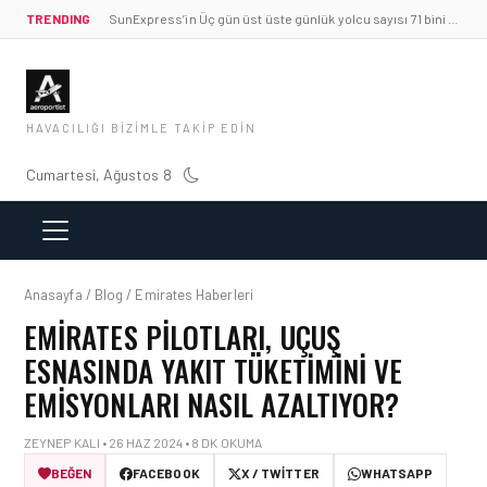
TRENDING
SunExpress’in Üç gün üst üste günlük yolcu sayısı 71 bini aştı
HAVACILIĞI BIZIMLE TAKIP EDIN
Cumartesi, Ağustos 8
Anasayfa / Blog / Emirates Haberleri
EMIRATES PILOTLARI, UÇUŞ
ESNASINDA YAKIT TÜKETIMINI VE
EMISYONLARI NASIL AZALTIYOR?
ZEYNEP KALI • 26 HAZ 2024 • 8 DK OKUMA
BEĞEN
FACEBOOK
X / TWITTER
WHATSAPP