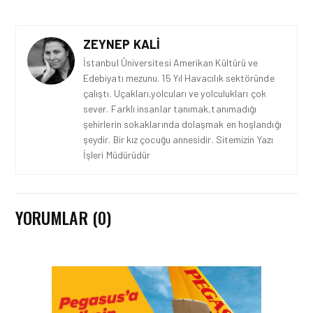
ZEYNEP KALI
İstanbul Üniversitesi Amerikan Kültürü ve
Edebiyatı mezunu. 15 Yıl Havacılık sektöründe
çalıştı. Uçakları,yolcuları ve yolculukları çok
sever. Farklı insanlar tanımak,tanımadığı
şehirlerin sokaklarında dolaşmak en hoşlandığı
şeydir. Bir kız çocuğu annesidir. Sitemizin Yazı
İşleri Müdürüdür
YORUMLAR (0)
EMIRATES HABERLERI • 31 TEM
2026
EMIRATES TÜRKIYE’DEKI