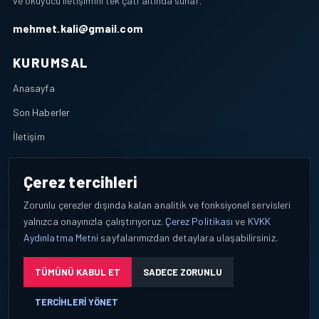
ve okuyucu iletişimini tek çatı altında sunar.
mehmet.kali@gmail.com
KURUMSAL
Anasayfa
Son Haberler
İletişim
POLITIKALAR
Çerez tercihleri
KVKK Aydınlatma Metni
Zorunlu çerezler dışında kalan analitik ve fonksiyonel servisleri
Çerez Politikası
yalnızca onayınızla çalıştırıyoruz.
Çerez Politikası
ve
KVKK
Aydınlatma Metni
sayfalarımızdan detaylara ulaşabilirsiniz.
Çerez Tercihleri
TÜMÜNÜ KABUL ET
SADECE ZORUNLU
TAKIPTE KALIN
TERCIHLERI YÖNET
Facebook