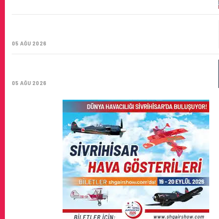
CORENDON’DAN YAKIT VERIMLILIĞI VE
SÜRDÜRÜLEBILIRLIK IÇIN İŞ BIRLIĞI!
05 AĞU 2026
AIR ASTANA’DAN 2026 YILI İLK YARI FINANSAL VE
OPERASYONEL SONUÇLARI!
05 AĞU 2026