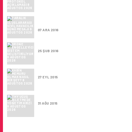
7 ARALIK ULUSLARARASI SIVIL HAVACILIK 
MESAJI
07 ARA 2016
DRONE ENGELLEYICI SISTEM GELIŞTIRILIY
25 ŞUB 2016
KABIN MEMURU OLMAK NASIL BIR ŞEY?
27 EYL 2015
THY UÇUŞ İŞLETMEDE YÖNETIM KRIZI
31 AĞU 2015