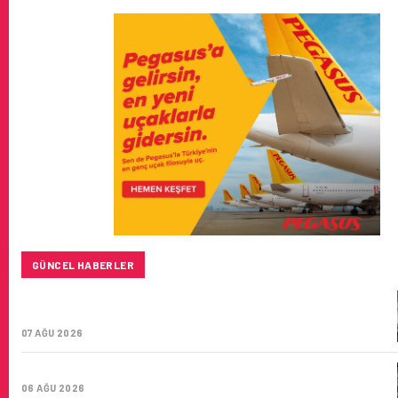
GÜNCEL HABERLER
SUNEXPRESS’IN ÜÇ GÜN ÜST ÜSTE GÜNLÜK YOLCU
SAYISI 71 BINI AŞTI
07 AĞU 2026
HITIT BILIŞIM 500’DE SEKTÖREL YAZILIM BIRINCISI
06 AĞU 2026