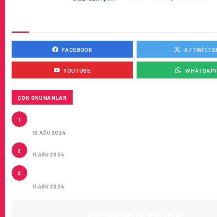
SOSYAL MEDYADA BIZ
FACEBOOK
X / TWITTE
YOUTUBE
WHATSAP
ÇOK OKUNANLAR
HITIT, 2024’ÜN IKINCI ÇEYREĞINDE SATIŞ GELIRLER
1
21 ARTIRARAK 15,2 MILYON DOLARA ULAŞTIRDI
10 AĞU 2024
ÇUKUROVA ULUSLARARASI HAVALIMANI AÇILDI
2
11 AĞU 2024
ÇUKUROVA ULUSLARARASI HAVALIMANI İLK YOLCUL
3
AĞIRLADI
11 AĞU 2024