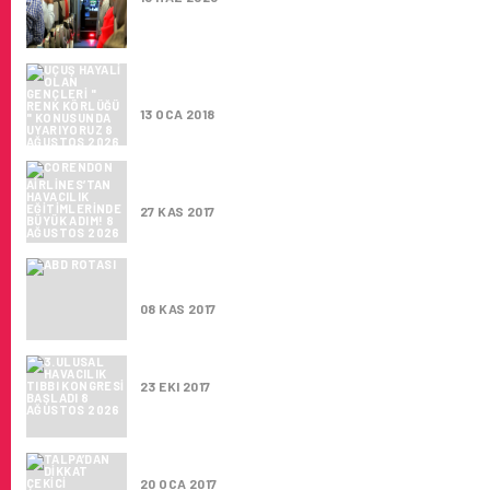
UÇUŞ HAYALI OLAN GENÇLERI ” RENK KÖRLÜ
KONUSUNDA UYARIYORUZ
13 OCA 2018
CORENDON AIRLINES’TAN HAVACILIK EĞITI
BÜYÜK ADIM!
27 KAS 2017
THY YÖNETIM KURULU BAŞKANI AYCI’DAN P
ADAYLARINA ZIYARET
08 KAS 2017
3.ULUSAL HAVACILIK TIBBI KONGRESI BAŞL
23 EKI 2017
TALPA’DAN DİKKAT ÇEKİCİ PROTOKOL AÇIK
20 OCA 2017