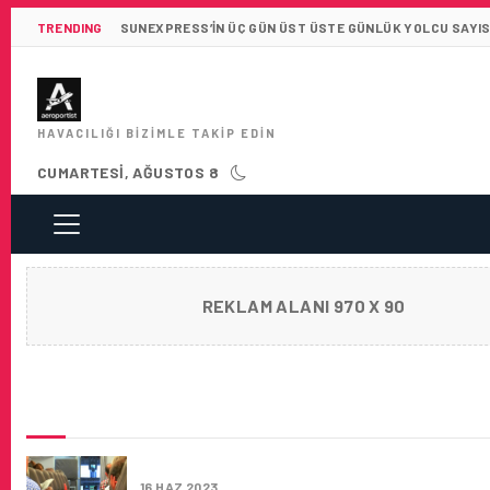
TRENDING
SUNEXPRESS’IN ÜÇ GÜN ÜST ÜSTE GÜNLÜK YOLCU SAYISI 
HAVACILIĞI BIZIMLE TAKIP EDIN
CUMARTESI, AĞUSTOS 8
REKLAM ALANI 970 X 90
SON HABERLER
FAA, KOKPITE İKINCI BIR KAPI ÖNERDI
16 HAZ 2023