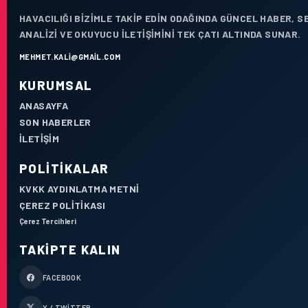
HAVACILIĞI BIZIMLE TAKIP EDIN ODAĞINDA GÜNCEL HABER, 
ANALIZI VE OKUYUCU ILETIŞIMINI TEK ÇATI ALTINDA SUNAR.
MEHMET.KALI@GMAIL.COM
KURUMSAL
ANASAYFA
SON HABERLER
İLETIŞIM
POLITIKALAR
KVKK AYDINLATMA METNI
ÇEREZ POLITIKASI
Çerez Tercihleri
TAKIPTE KALIN
FACEBOOK
X / TWITTER