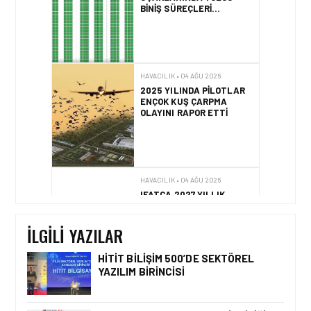
BINIŞ SÜREÇLERI
SIMÜLASYONLA TEST
EDILDI!
HAVACILIK • 04 AĞU 2026
2025 YILINDA PILOTLAR
ENÇOK KUŞ ÇARPMA
OLAYINI RAPOR ETTI
HAVACILIK • 04 AĞU 2026
IFATCA 2027 YILLIK
KONFERANSI TÜRKIYE’DE
DÜZENLENECEK!
İLGILI YAZILAR
HITIT BILIŞIM 500’DE SEKTÖREL
YAZILIM BIRINCISI
HAVACILIK • 06 AĞU 2026
HITIT BILIŞIM 500’DE
SEKTÖREL YAZILIM