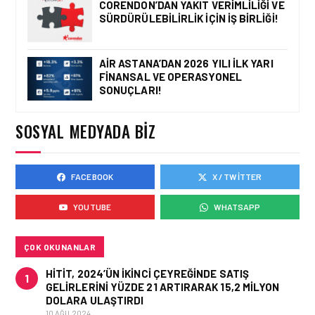
CORENDON’DAN YAKIT VERIMLILIĞI VE
BIRINCISI
SÜRDÜRÜLEBILIRLIK IÇIN İŞ BIRLIĞI!
AIR ASTANA’DAN 2026 YILI İLK YARI
FINANSAL VE OPERASYONEL
HAVACILIK • 05 AĞU 2026
SONUÇLARI!
YAKIT MALIYETLERINDEKI
YÜZDE 46’LIK ARTIŞA
KARŞI HANGI ÖNLEMLER
SOSYAL MEDYADA BIZ
ALINIYOR?
FACEBOOK
X / TWITTER
HAVACILIK • 05 AĞU 2026
ÇELEBI HAVACILIK
YOUTUBE
WHATSAPP
MACARISTAN’DAN
BUDAPEŞTE GÖNÜLLÜ
KURTARMA BIRLIĞI’NE
ANLAMLI DESTEK!
ÇOK OKUNANLAR
HITIT, 2024’ÜN IKINCI ÇEYREĞINDE SATIŞ
1
GELIRLERINI YÜZDE 21 ARTIRARAK 15,2 MILYON
DOLARA ULAŞTIRDI
10 AĞU 2024