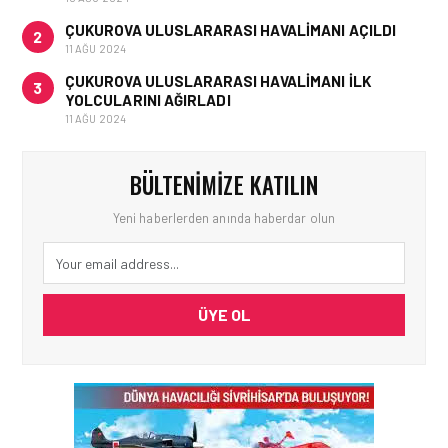
ÇUKUROVA ULUSLARARASI HAVALIMANI AÇILDI
2
11 AĞU 2024
ÇUKUROVA ULUSLARARASI HAVALIMANI İLK
3
YOLCULARINI AĞIRLADI
11 AĞU 2024
BÜLTENIMIZE KATILIN
Yeni haberlerden anında haberdar olun
ÜYE OL