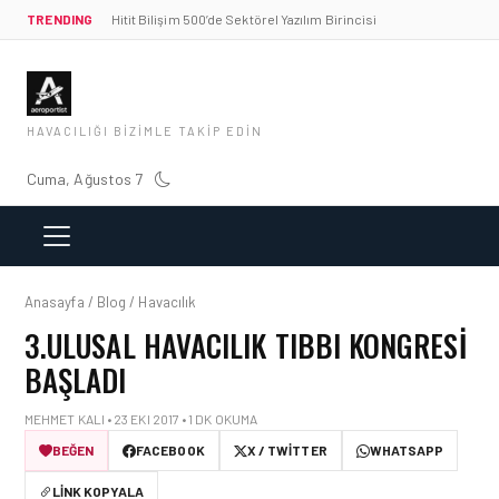
TRENDING
Hitit Bilişim 500’de Sektörel Yazılım Birincisi
HAVACILIĞI BIZIMLE TAKIP EDIN
Cuma, Ağustos 7
Anasayfa / Blog / Havacılık
3.ULUSAL HAVACILIK TIBBI KONGRESI
BAŞLADI
MEHMET KALI • 23 EKI 2017 • 1 DK OKUMA
BEĞEN
FACEBOOK
X / TWITTER
WHATSAPP
LINK KOPYALA