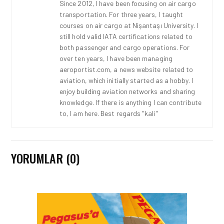
Since 2012, I have been focusing on air cargo
transportation. For three years, I taught
courses on air cargo at Nişantaşı University. I
still hold valid IATA certifications related to
both passenger and cargo operations. For
over ten years, I have been managing
aeroportist.com, a news website related to
aviation, which initially started as a hobby. I
enjoy building aviation networks and sharing
knowledge. If there is anything I can contribute
to, I am here. Best regards "kali"
YORUMLAR (0)
HAVACILIK • 06 AĞU 2026
HITIT BILIŞIM 500’DE
SEKTÖREL YAZILIM