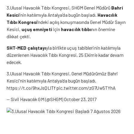
3.Ulusal Havacılık Tıbbı Kongresi, SHGM Genel Müdürü
Bahri
Kesici
‘nin katılımıyla Antalya’da bugün başladı.
Havacılık
Tıbbı Kongresi
‘ndeki açılış konuşmasında Genel Müdür Sayın
Kesici,
uçuş emniyeti
için
havacılık tıbbı
nın önemine
dikkat çekti.
SHT-MED çalıştayı
yla birlikte uçuş tabiblerinin katılımıyla
düzenlenen Havacılık Tıbbı Kongresi, 25 Ekim’e kadar devam
edecek.
3.Ulusal Havacılık Tıbbı Kongresi, Genel Müdürümüz Bahri
Kesici'nin katılımıyla Antalya'da bugün başladı.
https://t.co/9hxJsQLlTf
pic.twitter.com/zG7Uw5TYhA
— Sivil Havacılık GM (@SHGM)
October 23, 2017