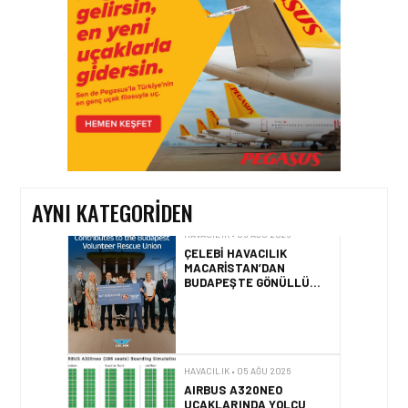
BIRINCISI
HAVACILIK • 05 AĞU 2026
YAKIT MALIYETLERINDEKI
YÜZDE 46’LIK ARTIŞA
KARŞI HANGI ÖNLEMLER
ALINIYOR?
AYNI KATEGORIDEN
HAVACILIK • 05 AĞU 2026
ÇELEBI HAVACILIK
MACARISTAN’DAN
BUDAPEŞTE GÖNÜLLÜ
KURTARMA BIRLIĞI’NE
ANLAMLI DESTEK!
HAVACILIK • 05 AĞU 2026
AIRBUS A320NEO
UÇAKLARINDA YOLCU