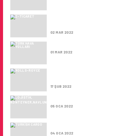
E-TICARET HIZLA BÜYÜRKEN 
ESNEKLEŞIYOR
02 MAR 2022
TÜRK HAVA YOLLARI 2021’DE K
01 MAR 2022
AIRBUS, ROLLS-ROYCE, SAFRA
HAVACILIK YAKITI BEYANNAME
17 ŞUB 2022
LOJISTIKTE PLANLAR DEĞIŞI
05 OCA 2022
TURKISH CARGO, 63 ADET ATI
04 OCA 2022