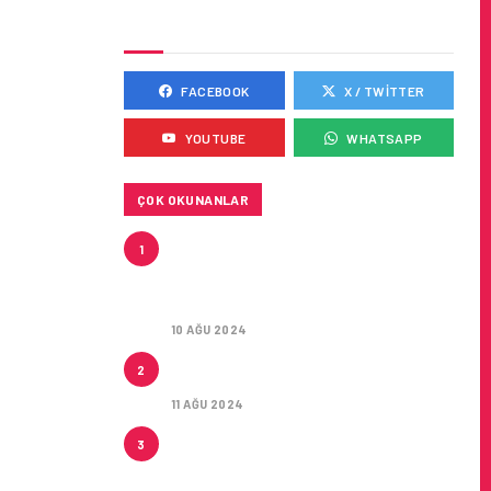
SOSYAL MEDYADA BIZ
I
FACEBOOK
X / TWITTER
YOUTUBE
WHATSAPP
ATAMALAR
ÇOK OKUNANLAR
HITIT, 2024’ÜN IKINCI
1
ÇEYREĞINDE SATIŞ GELIRLERINI
YÜZDE 21 ARTIRARAK 15,2
MILYON DOLARA ULAŞTIRDI
10 AĞU 2024
ÇUKUROVA ULUSLARARASI
2
HAVALIMANI AÇILDI
11 AĞU 2024
ÇUKUROVA ULUSLARARASI
3
HAVALIMANI İLK YOLCULARINI
AĞIRLADI