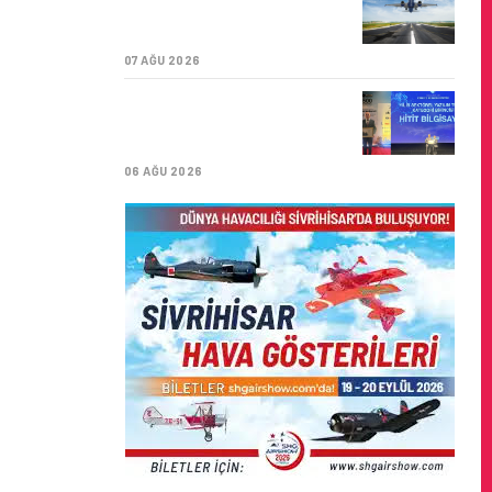
ÜST ÜSTE GÜNLÜK
YOLCU SAYISI 71 BINI AŞTI
07 AĞU 2026
HITIT BILIŞIM 500’DE
SEKTÖREL YAZILIM
BIRINCISI
06 AĞU 2026