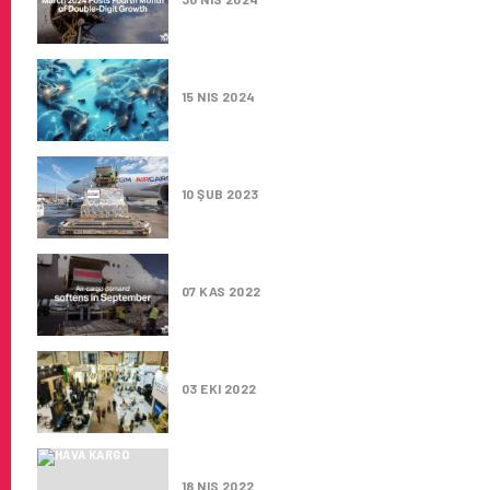
DÜNYA HAVA KARGO TRAFIĞIN
15 NIS 2024
CMA CGM , GAZIANTEP’E YÜKS
10 ŞUB 2023
HAVA KARGO TALEBI EYLÜL’DE
07 KAS 2022
LOGISTECH’TE SEMINERLER SE
03 EKI 2022
HAVA KARGODA ILK ÇEYREK SO
18 NIS 2022