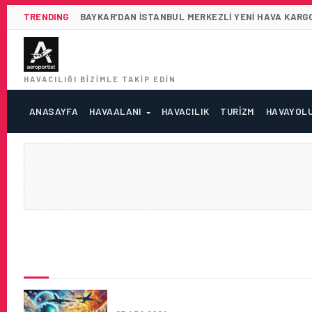
TRENDING
BAYKAR’DAN İSTANBUL MERKEZLI YENI HAVA KARGO
HAVACILIĞI BIZIMLE TAKIP EDIN
ANASAYFA
HAVAALANI
HAVACILIK
TURIZM
HAVAYOL
SON HABERLER
DENIZ VE HAVA KARGO FIYATL