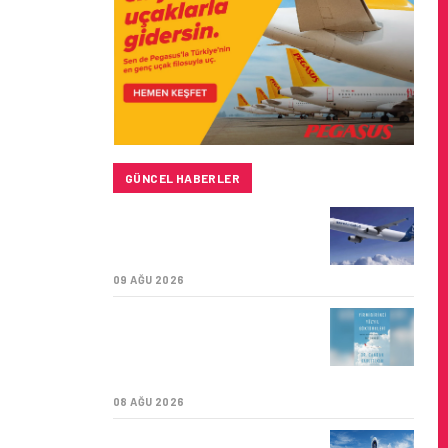
GÜNCEL HABERLER
BAYKAR’DAN İSTANBUL
MERKEZLI YENI HAVA
KARGO ŞIRKETI YOLDA!
09 AĞU 2026
TÜRK HAVA YOLLARI’NIN
STRATEJIK DÖNÜŞÜM
HIKAYESI: YIRMIBIRINCI
YÜZYIL GÖKTÜRKLERI
08 AĞU 2026
SUNEXPRESS’IN ÜÇ GÜN