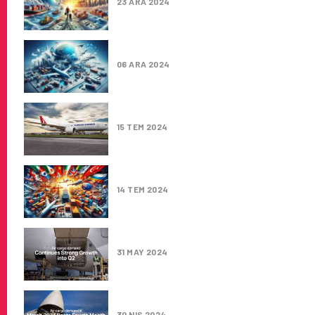
23 ARA 2024
HAVA KARGO PAZARI KASIM AY
06 ARA 2024
WIDECT, İSTANBUL’U E-TICARE
15 TEM 2024
DÜNYANIN LIDER HAVA KARGO 
14 TEM 2024
KÜRESEL HAVA KARGO PAZARL
31 MAY 2024
HAVA KARGO MART AYINDA DÖ
30 NIS 2024