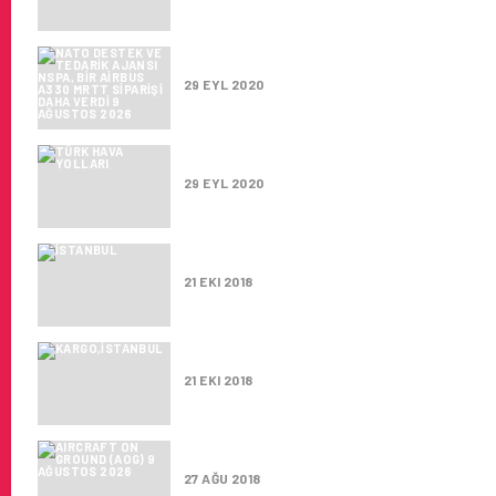
NATO DESTEK VE TEDARIK AJAN
29 EYL 2020
AVRUPA’DA 3.SIRADA. BAYRAK 
29 EYL 2020
HAVA KARGO TALEBININ YIRMI 
21 EKI 2018
HAVA KARGODA TREND YUKARI 
21 EKI 2018
AIRCRAFT ON GROUND (AOG)
27 AĞU 2018