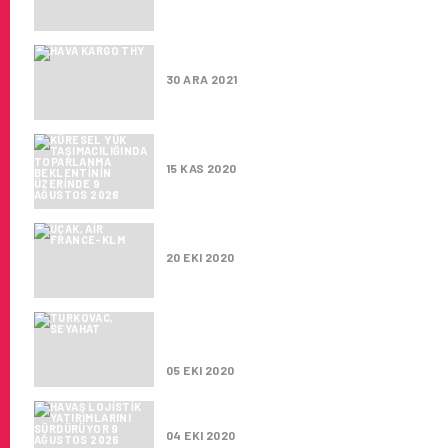
HAVA KARGO MARKASI TURKISH 
30 ARA 2021
KÜRESEL YÜK TAŞIMACILIĞIN
15 KAS 2020
HAVA KARGO KAPASITESI TOP
20 EKI 2020
DÜNYA ÇAPINDA 7,8 MILYAR IN
ADET BOEING B747 KARGO UÇ
05 EKI 2020
HAVAŞ LOJISTIK YATIRIMLARI
04 EKI 2020