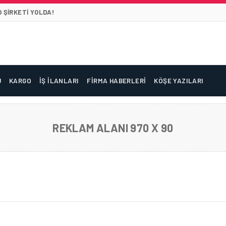
 ŞIRKETI YOLDA!
U
KARGO
İŞ İLANLARI
FIRMA HABERLERI
KÖŞE YAZILARI
REKLAM ALANI 970 X 90
ARINDA HAREKETLILIK