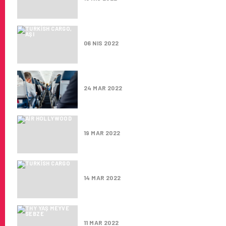
TURKISH CARGO 2021 YILINDA 
06 NIS 2022
EVOLOG LOJISTIK’TE HAVAYO
24 MAR 2022
AIR HOLLYWOOD: FILMLERDEKI
19 MAR 2022
TURKISH CARGO HIZMET KALITE
14 MAR 2022
THY, PANDEMI KRIZINI KARGO 
11 MAR 2022