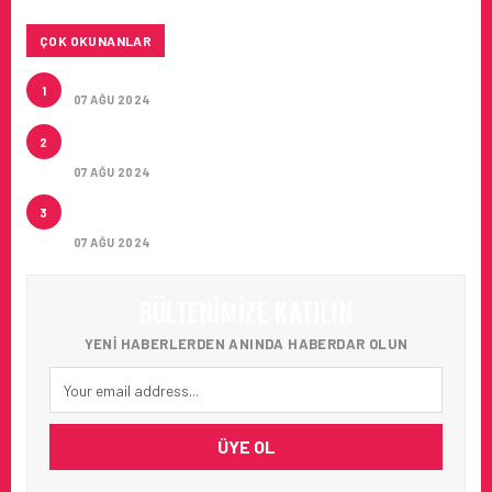
ÇOK OKUNANLAR
TURKISH CARGO’NUN DUYURUSU
1
07 AĞU 2024
CONDOR ILE DIREKT ANTALYA’DAN ALMANYA’NIN
2
5 ŞEHRINE UÇUŞLAR
07 AĞU 2024
ARTAN SICAKLIKLAR BOZULABILIR ÜRÜN
3
TAŞIMACILIĞINI ZORUNLU HALE GETIRIYOR
07 AĞU 2024
BÜLTENIMIZE KATILIN
YENI HABERLERDEN ANINDA HABERDAR OLUN
ÜYE OL