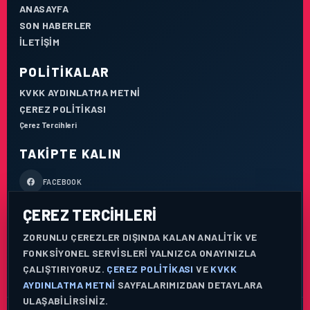
ANASAYFA
SON HABERLER
İLETIŞIM
POLITIKALAR
KVKK AYDINLATMA METNI
ÇEREZ POLITIKASI
Çerez Tercihleri
TAKIPTE KALIN
FACEBOOK
ÇEREZ TERCIHLERI
X / TWITTER
ZORUNLU ÇEREZLER DIŞINDA KALAN ANALITIK VE
YOUTUBE
FONKSIYONEL SERVISLERI YALNIZCA ONAYINIZLA
ÇALIŞTIRIYORUZ.
ÇEREZ POLITIKASI
VE
KVKK
WHATSAPP
AYDINLATMA METNI
SAYFALARIMIZDAN DETAYLARA
ULAŞABILIRSINIZ.