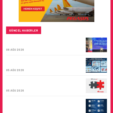
GÜNCEL HABERLER
HITIT BILIŞIM 500’DE SEKTÖREL YAZILIM
BIRINCISI
06 AĞU 2026
TURKISH CARGO, DÜNYANIN EN BÜYÜK
HAVA KARGO TAŞIYICISI
05 AĞU 2026
CORENDON’DAN YAKIT VERIMLILIĞI VE
SÜRDÜRÜLEBILIRLIK IÇIN İŞ BIRLIĞI!
05 AĞU 2026
AIR ASTANA’DAN 2026 YILI İLK YARI
FINANSAL VE OPERASYONEL
SONUÇLARI!