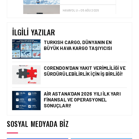
HAVAYOLU • 30 TEM 2026
BAKÜ – KARS DIREKT
UÇUŞLARI RESMEN
BAŞLADI
İLGILI YAZILAR
TURKISH CARGO, DÜNYANIN EN
BÜYÜK HAVA KARGO TAŞIYICISI
HAVAYOLU • 05 AĞU 2026
CORENDON’DAN YAKIT
VERIMLILIĞI VE
CORENDON’DAN YAKIT VERIMLILIĞI VE
SÜRDÜRÜLEBILIRLIK IÇIN
SÜRDÜRÜLEBILIRLIK IÇIN İŞ BIRLIĞI!
İŞ BIRLIĞI!
AIR ASTANA’DAN 2026 YILI İLK YARI
FINANSAL VE OPERASYONEL
HAVAYOLU • 05 AĞU 2026
SONUÇLARI!
AIR ASTANA’DAN 2026
YILI İLK YARI FINANSAL
VE OPERASYONEL
SOSYAL MEDYADA BIZ
SONUÇLARI!