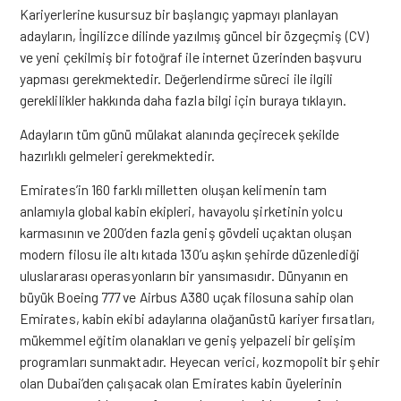
Kariyerlerine kusursuz bir başlangıç yapmayı planlayan
adayların, İngilizce dilinde yazılmış güncel bir özgeçmiş (CV)
ve yeni çekilmiş bir fotoğraf ile internet üzerinden başvuru
yapması gerekmektedir. Değerlendirme süreci ile ilgili
gereklilikler hakkında daha fazla bilgi için
buraya tıklayın.
Adayların tüm günü mülakat alanında geçirecek şekilde
hazırlıklı gelmeleri gerekmektedir.
Emirates’in 160 farklı milletten oluşan kelimenin tam
anlamıyla global kabin ekipleri, havayolu şirketinin yolcu
karmasının ve 200’den fazla geniş gövdeli uçaktan oluşan
modern filosu ile altı kıtada 130’u aşkın şehirde düzenlediği
uluslararası operasyonların bir yansımasıdır. Dünyanın en
büyük Boeing 777 ve Airbus A380 uçak filosuna sahip olan
Emirates, kabin ekibi adaylarına olağanüstü kariyer fırsatları,
mükemmel eğitim olanakları ve geniş yelpazeli bir gelişim
programları sunmaktadır. Heyecan verici, kozmopolit bir şehir
olan Dubai’den çalışacak olan Emirates kabin üyelerinin