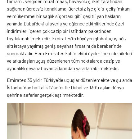
tamamı, vergiden muaf maaş, havayolu şirket tarafından
sağlanan ücretsiz konaklama, ücretsiz işe gidiş-geliş imkanı
ve mükemmel bir sağlık sigortası gibi çeşitli yan hakların
yanında Dubai’deki alışveriş ve eğlence etkinliklerinde özel
indirimleri içeren çok cazip bir istihdam paketinden
faydalanabilmektedir. Emirates’in büyüyen global uçuş ağı,
altı kıtaya yayılmış geniş seyahat fırsatını da beraberinde
sunmaktadır. Hem Emirates kabin ekibi üyeleri hem de aileleri
ve arkadaşları uçuş düzenlenen tüm noktalarda cazip ve
ayrıcalıklı seyahat avantajlarından yararlanabilmektedir.
Emirates 35 yıldır Türkiye’de uçuşlar düzenlemekte ve şu anda
İstanbul’dan haftalık 17 sefer ile Dubai ve 130’u aşkın dünya
şehrine seferler gerçekleştirmektedir.