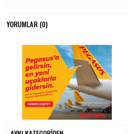
YORUMLAR (0)
HAVAYOLU • 05 AĞU 2026
CORENDON’DAN YAKIT
VERIMLILIĞI VE
SÜRDÜRÜLEBILIRLIK IÇIN
İŞ BIRLIĞI!
HAVAYOLU • 05 AĞU 2026
AIR ASTANA’DAN 2026
YILI İLK YARI FINANSAL
VE OPERASYONEL
SONUÇLARI!
AYNI KATEGORIDEN