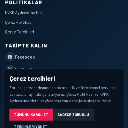
POLITIKALAR
KVKK Aydınlatma Metni
Çerez Politikası
Çerez Tercihleri
TAKIPTE KALIN
Facebook
X / Twitter
Çerez tercihleri
YouTube
Zorunlu çerezler dışında kalan analitik ve fonksiyonel servisleri
yalnızca onayınızla çalıştırıyoruz.
Çerez Politikası
ve
KVKK
WhatsApp
Aydınlatma Metni
sayfalarımızdan detaylara ulaşabilirsiniz.
© 2026 AEROPORTIST I Havacılık Veri ve Analiz Platformu. Tüm
TÜMÜNÜ KABUL ET
SADECE ZORUNLU
hakları saklıdır.
TERCIHLERI YÖNET
Okuyucu verileri yalnızca açık bilgilendirme ve tercih yönetimi