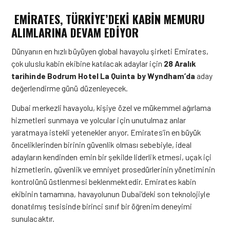
EMIRATES, TÜRKIYE’DEKI KABIN MEMURU
ALIMLARINA DEVAM EDIYOR
Dünyanın en hızlı büyüyen global havayolu şirketi Emirates,
çok uluslu kabin ekibine katılacak adaylar için
28 Aralık
tarihinde Bodrum Hotel La Quinta by Wyndham’da
aday
değerlendirme günü düzenleyecek.
Dubai merkezli havayolu, kişiye özel ve mükemmel ağırlama
hizmetleri sunmaya ve yolcular için unutulmaz anlar
yaratmaya istekli yetenekler arıyor. Emirates’in en büyük
önceliklerinden birinin güvenlik olması sebebiyle, ideal
adayların kendinden emin bir şekilde liderlik etmesi, uçak içi
hizmetlerin, güvenlik ve emniyet prosedürlerinin yönetiminin
kontrolünü üstlenmesi beklenmektedir. Emirates kabin
ekibinin tamamına, havayolunun Dubai’deki son teknolojiyle
donatılmış tesisinde birinci sınıf bir öğrenim deneyimi
sunulacaktır.