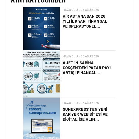
HAVAYOLU • 05 AĞU 2026
AJET’IN SABIHA
GÖKÇEN’DEKI PAZAR PAYI
ARTIŞI FINANSAL
SONUÇLARI NASIL
ETKILEDI?
HAVAYOLU • 05 AĞU 2026
SUNEXPRESS’TEN YENI
KARIYER WEB SITESI VE
DIJITAL İŞE ALIM
PLATFORMU!
HAVAYOLU • 05 AĞU 2026
AIR ASTANA, EASIE BY
ICRON’UN KAYNAK
YÖNETIM SISTEMI’NI (RMS)
CANLIYA ALDI