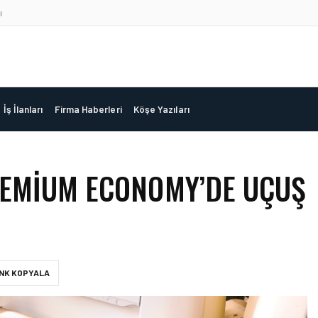
ı
İş İlanları
Firma Haberleri
Köşe Yazıları
REMIUM ECONOMY’DE UÇUŞ
INK KOPYALA