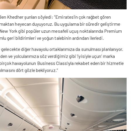
en Khedher şunları söyledi: “Emirates’in çok rağbet gören
maktan heyecan duyuyoruz. Bu uygulama bir süredir geliştirme
e New York gibi popüler uzun mesafeli uçuş noktalarında Premium
geri bildirimleri ve yoğun talebinin ardından ilerledi.
 gelecekte diğer havayolu ortaklarımıza da sunulması planlanıyor.
n ve yolcularımıza söz verdiğimiz gibi ‘iyisiyle uçun’ marka
birçok havayolunun Business Class’ıyla rekabet eden bir hizmetle
lmasını dört gözle bekliyoruz.”