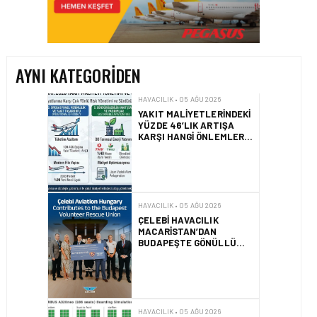
YAKIT MALIYETLERINDEKI
YÜZDE 46’LIK ARTIŞA
KARŞI HANGI ÖNLEMLER
ALINIYOR?
AYNI KATEGORIDEN
HAVACILIK • 05 AĞU 2026
ÇELEBI HAVACILIK
MACARISTAN’DAN
BUDAPEŞTE GÖNÜLLÜ
KURTARMA BIRLIĞI’NE
ANLAMLI DESTEK!
HAVACILIK • 05 AĞU 2026
AIRBUS A320NEO
UÇAKLARINDA YOLCU
BINIŞ SÜREÇLERI
SIMÜLASYONLA TEST
EDILDI!
HAVACILIK • 04 AĞU 2026