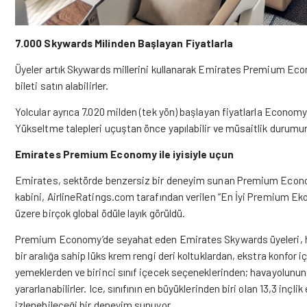
7.000 Skywards Milinden Başlayan Fiyatlarla
Üyeler artık Skywards millerini kullanarak Emirates Premium Eco
bileti satın alabilirler.
Yolcular ayrıca 7.020 milden (tek yön) başlayan fiyatlarla Econo
Yükseltme talepleri uçuştan önce yapılabilir ve müsaitlik durumu
Emirates Premium Economy ile iyisiyle uçun
Emirates, sektörde benzersiz bir deneyim sunan Premium Economy
kabini, AirlineRatings.com tarafından verilen “En İyi Premium E
üzere birçok global ödüle layık görüldü.
Premium Economy’de seyahat eden Emirates Skywards üyeleri, ha
bir aralığa sahip lüks krem rengi deri koltuklardan, ekstra konfor i
yemeklerden ve birinci sınıf içecek seçeneklerinden; havayolunun e
yararlanabilirler. Ice, sınıfının en büyüklerinden biri olan 13,3 inçl
izlenebileceği bir deneyim sunuyor.