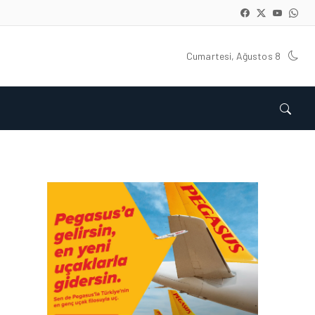
Cumartesi, Ağustos 8
HAVACILIK • 06 AĞU 2026
HITIT BILIŞIM 500’DE
SEKTÖREL YAZILIM
BIRINCISI
HAVACILIK • 05 AĞU 2026