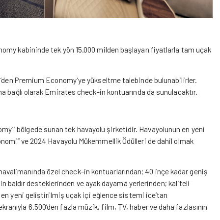
nomy kabininde tek yön 15.000 milden başlayan fiyatlarla tam uçak
my’den Premium Economy’ye yükseltme talebinde bulunabilirler.
na bağlı olarak Emirates check-in kontuarında da sunulacaktır.
’i bölgede sunan tek havayolu şirketidir. Havayolunun en yeni
konomi” ve 2024 Havayolu Mükemmellik Ödülleri de dahil olmak
valimanında özel check-in kontuarlarından; 40 inçe kadar geniş
çin baldır desteklerinden ve ayak dayama yerlerinden; kaliteli
n yeni geliştirilmiş uçak içi eğlence sistemi ice’tan
ik ekranıyla 6.500’den fazla müzik, film, TV, haber ve daha fazlasının