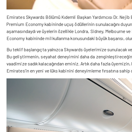
Emirates Skywards Bölümü Kıdemli Başkan Yardımcısı Dr. Nejib B
Premium Economy kabininde uçuş ödüllerinin sunulacağını duyur
aşamasındaydı ve üyelerin özellikle Londra, Sidney, Melbourne v
Economy kabininde mil kullanma konusundaki büyük başarısı, olumlu 
Bu teklif başlangıçta yalnızca Skywards üyelerimize sunulacak ve
Bu geliştirmenin, seyahat deneyimini daha da zenginleştireceğinde
vaadimize sadık kalacağından eminiz. Artık daha fazla üyemizin, 
Emirates’in en yeni ve lüks kabinini deneyimleme fırsatına sahip o