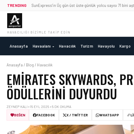
TRENDING
SunExpress’in Üç gün üst üste günlük yolcu sayısı 71 bini aşt
HAVACILIĞI BIZIMLE TAKIP EDIN
Anasayfa
Havaalanı
Havacılık
Turizm
Havayolu
Kargo
Anasayfa / Blog / Havacılık
EMIRATES SKYWARDS, P
ÖDÜLLERINI DUYURDU
ZEYNEP KALI • 15 EYL 2025 • 5 DK OKUMA
BEĞEN
FACEBOOK
X / TWITTER
WHATSAPP
L