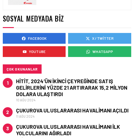
YAKIT MALIYETLERINDEKI
YÜZDE 46’LIK ARTIŞA
KARŞI HANGI ÖNLEMLER
SOSYAL MEDYADA BIZ
ALINIYOR?
FACEBOOK
X / TWITTER
HAVACILIK • 05 AĞU 2026
ÇELEBI HAVACILIK
YOUTUBE
WHATSAPP
MACARISTAN’DAN
BUDAPEŞTE GÖNÜLLÜ
KURTARMA BIRLIĞI’NE
ANLAMLI DESTEK!
ÇOK OKUNANLAR
HITIT, 2024’ÜN IKINCI ÇEYREĞINDE SATIŞ
1
GELIRLERINI YÜZDE 21 ARTIRARAK 15,2 MILYON
DOLARA ULAŞTIRDI
10 AĞU 2024
ÇUKUROVA ULUSLARARASI HAVALIMANI AÇILDI
2
11 AĞU 2024
ÇUKUROVA ULUSLARARASI HAVALIMANI İLK
3
YOLCULARINI AĞIRLADI