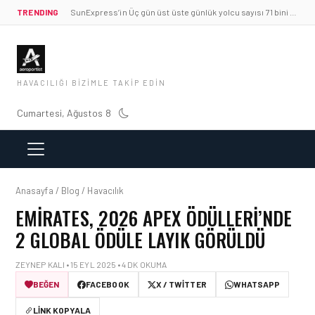
TRENDING
SunExpress’in Üç gün üst üste günlük yolcu sayısı 71 bini aştı
HAVACILIĞI BIZIMLE TAKIP EDIN
Cumartesi, Ağustos 8
Anasayfa / Blog / Havacılık
EMIRATES, 2026 APEX ÖDÜLLERI’NDE
2 GLOBAL ÖDÜLE LAYIK GÖRÜLDÜ
ZEYNEP KALI • 15 EYL 2025 • 4 DK OKUMA
BEĞEN
FACEBOOK
X / TWITTER
WHATSAPP
LINK KOPYALA