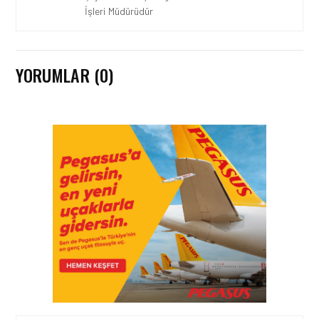
İşleri Müdürüdür
YORUMLAR (0)
HAVACILIK • 06 AĞU 2026
HITIT BILIŞIM 500’DE
SEKTÖREL YAZILIM
BIRINCISI
HAVACILIK • 05 AĞU 2026
YAKIT MALIYETLERINDEKI
YÜZDE 46’LIK ARTIŞA
KARŞI HANGI ÖNLEMLER
ALINIYOR?