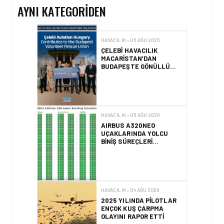
AYNI KATEGORIDEN
HAVACILIK • 05 AĞU 2026
ÇELEBI HAVACILIK
MACARISTAN’DAN
BUDAPEŞTE GÖNÜLLÜ
KURTARMA BIRLIĞI’NE
ANLAMLI DESTEK!
HAVACILIK • 05 AĞU 2026
AIRBUS A320NEO
UÇAKLARINDA YOLCU
BINIŞ SÜREÇLERI
SIMÜLASYONLA TEST
EDILDI!
HAVACILIK • 04 AĞU 2026
2025 YILINDA PILOTLAR
ENÇOK KUŞ ÇARPMA
OLAYINI RAPOR ETTI