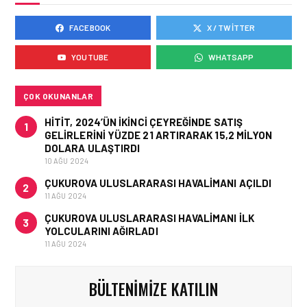
FACEBOOK
X / TWITTER
HAVACILIK • 05 AĞU 2026
ÇELEBI HAVACILIK
YOUTUBE
WHATSAPP
MACARISTAN’DAN
BUDAPEŞTE GÖNÜLLÜ
KURTARMA BIRLIĞI’NE
ANLAMLI DESTEK!
ÇOK OKUNANLAR
HITIT, 2024’ÜN IKINCI ÇEYREĞINDE SATIŞ
1
GELIRLERINI YÜZDE 21 ARTIRARAK 15,2 MILYON
DOLARA ULAŞTIRDI
10 AĞU 2024
ÇUKUROVA ULUSLARARASI HAVALIMANI AÇILDI
2
11 AĞU 2024
ÇUKUROVA ULUSLARARASI HAVALIMANI İLK
3
YOLCULARINI AĞIRLADI
11 AĞU 2024
BÜLTENIMIZE KATILIN