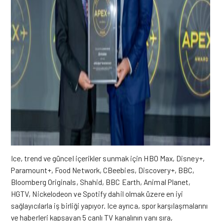
Ice, trend ve güncel içerikler sunmak için HBO Max, Disney+,
Paramount+, Food Network, CBeebies, Discovery+, BBC,
Bloomberg Originals, Shahid, BBC Earth, Animal Planet,
HGTV, Nickelodeon ve Spotify dahil olmak üzere en iyi
sağlayıcılarla iş birliği yapıyor. Ice ayrıca, spor karşılaşmalarını
ve haberleri kapsayan 5 canlı TV kanalının yanı sıra,