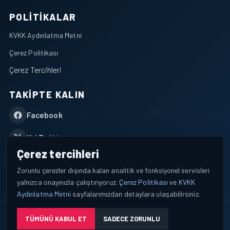
POLITIKALAR
KVKK Aydınlatma Metni
Çerez Politikası
Çerez Tercihleri
TAKIPTE KALIN
Facebook
X / Twitter
Çerez tercihleri
YouTube
Zorunlu çerezler dışında kalan analitik ve fonksiyonel servisleri
yalnızca onayınızla çalıştırıyoruz.
Çerez Politikası
ve
KVKK
WhatsApp
Aydınlatma Metni
sayfalarımızdan detaylara ulaşabilirsiniz.
© 2026 AEROPORTIST I Havacılık Veri ve Analiz Platformu. Tüm
TÜMÜNÜ KABUL ET
SADECE ZORUNLU
hakları saklıdır.