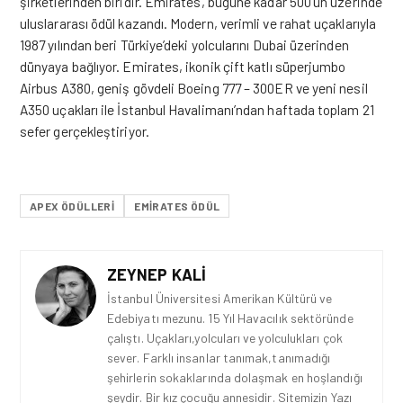
şirketlerinden biridir. Emirates, bugüne kadar 500’ün üzerinde
uluslararası ödül kazandı. Modern, verimli ve rahat uçaklarıyla
1987 yılından beri Türkiye’deki yolcularını Dubai üzerinden
dünyaya bağlıyor. Emirates, ikonik çift
katlı
süperjumbo
Airbus A380, geniş gövdeli Boeing 777 – 300ER ve yeni nesil
A350 uçakları ile İstanbul Havalimanı’ndan haftada toplam 21
sefer gerçekleştiriyor.
APEX ÖDÜLLERI
EMIRATES ÖDÜL
ZEYNEP KALI
İstanbul Üniversitesi Amerikan Kültürü ve
Edebiyatı mezunu. 15 Yıl Havacılık sektöründe
çalıştı. Uçakları,yolcuları ve yolculukları çok
sever. Farklı insanlar tanımak,tanımadığı
şehirlerin sokaklarında dolaşmak en hoşlandığı
şeydir. Bir kız çocuğu annesidir. Sitemizin Yazı