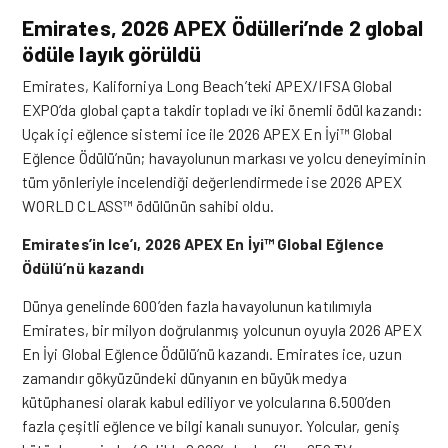
Emirates, 2026 APEX Ödülleri’nde 2 global
ödüle layık görüldü
Emirates
, Kaliforniya Long Beach’teki APEX/IFSA Global
EXPO’da global çapta takdir topladı ve iki önemli ödül kazandı:
Uçak içi eğlence sistemi ice ile 2026 APEX En İyi™ Global
Eğlence Ödülü’nün; havayolunun markası ve yolcu deneyiminin
tüm yönleriyle incelendiği değerlendirmede ise 2026 APEX
WORLD CLASS™ ödülünün sahibi oldu.
Emirates’in Ice’ı, 2026 APEX En İyi™ Global Eğlence
Ödülü’nü kazandı
Dünya genelinde 600’den fazla havayolunun katılımıyla
Emirates, bir milyon doğrulanmış yolcunun oyuyla 2026 APEX
En İyi Global Eğlence Ödülü’nü kazandı. Emirates ice, uzun
zamandır gökyüzündeki dünyanın en büyük medya
kütüphanesi olarak kabul ediliyor ve yolcularına 6.500’den
fazla çeşitli eğlence ve bilgi kanalı sunuyor. Yolcular, geniş