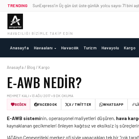
TRENDING
SunExpress’in Üç gün üst üste günlük yolcu sayısı 71 bini aşt
HAVACILIĞI BIZIMLE TAKIP EDIN
Anasayfa
Havaalanı
Havacılık
Turizm
Havayolu
Kargo
Anasayfa / Blog / Kargo
E-AWB NEDIR?
MEHMET KALI • 13 AĞU 2017 • 9 DK OKUMA
BEĞEN
FACEBOOK
X / TWITTER
WHATSAPP
L
E-AWB sistemi
nin, operasyonel maliyetleri düşüren,
hava karg
kaynaklanan gecikmeleri önleyen kağıtsız ve eksiksiz iş süreçleri
IATA’nın Cenevre’deki merkez ofisiyle yapacakları tek bir “çok tara