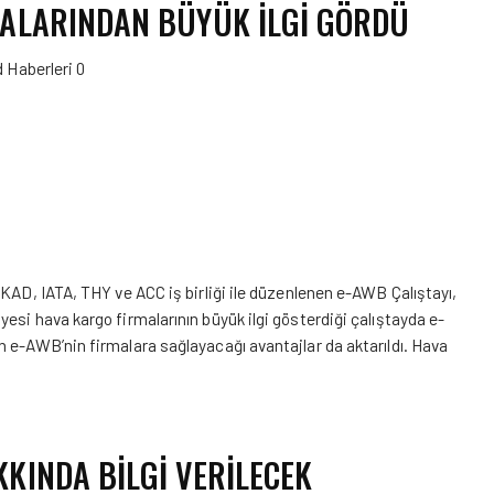
MALARINDAN BÜYÜK İLGI GÖRDÜ
d Haberleri
0
İKAD, IATA, THY ve ACC iş birliği ile düzenlenen e-AWB Çalıştayı,
esi hava kargo firmalarının büyük ilgi gösterdiği çalıştayda e-
 e-AWB’nin firmalara sağlayacağı avantajlar da aktarıldı. Hava
KINDA BİLGİ VERİLECEK