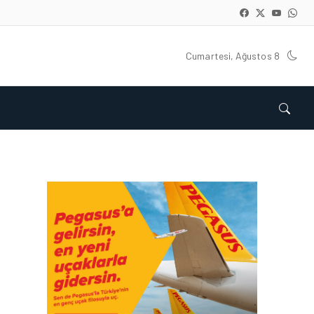
Cumartesi, Ağustos 8
KARGO • 26 TEM 2026
HONG KONG VE ÇIN’DEN
AVRUPA’YA HAVA
KARGODA SERT DÜŞÜŞ
KARGO • 08 TEM 2026