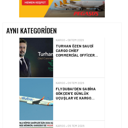
TURHAN ÖZEN SAUDI
CARGO CHIEF
COMMERCIAL OFFICER
OLDU
AYNI KATEGORIDEN
KARGO • 06 TEM 2026
FLYDUBAI’DEN SABIHA
GÖKÇEN’E GÜNLÜK
UÇUŞLAR VE KARGO
HIZMETI BAŞLADI!
KARGO • 05 TEM 2026
BASIK BURUNLU KÖPEK
SAHIPLERI IÇIN 2026
UÇUŞ REHBERI
KARGO • 05 TEM 2026