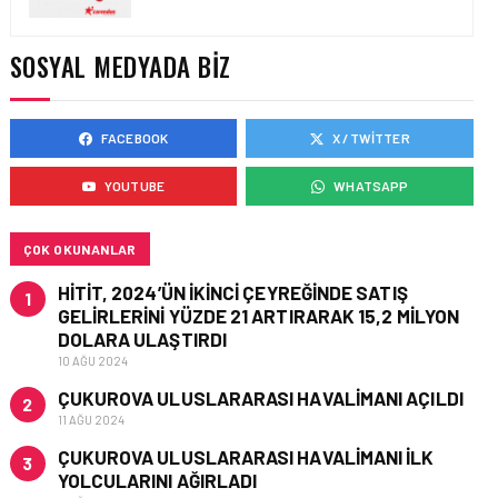
TURHAN ÖZEN SAUDI
CARGO CHIEF
COMMERCIAL OFFICER
SOSYAL MEDYADA BIZ
OLDU
FACEBOOK
X / TWITTER
KARGO • 06 TEM 2026
FLYDUBAI’DEN SABIHA
YOUTUBE
WHATSAPP
GÖKÇEN’E GÜNLÜK
UÇUŞLAR VE KARGO
HIZMETI BAŞLADI!
ÇOK OKUNANLAR
HITIT, 2024’ÜN IKINCI ÇEYREĞINDE SATIŞ
1
GELIRLERINI YÜZDE 21 ARTIRARAK 15,2 MILYON
DOLARA ULAŞTIRDI
10 AĞU 2024
ÇUKUROVA ULUSLARARASI HAVALIMANI AÇILDI
2
11 AĞU 2024
ÇUKUROVA ULUSLARARASI HAVALIMANI İLK
3
YOLCULARINI AĞIRLADI