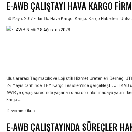
E-AWB ÇALIŞTAYI HAVA KARGO FIR
30 Mayıs 2017
Etkinlik
,
Hava Kargo
,
Kargo
,
Kargo Haberleri
,
Utika
Uluslararası Taşımacılık ve Lojistik Hizmet Üretenleri Derneği UT
24 Mayıs tarihinde THY Kargo Tesisleri’nde gerçekleşti. UTİKAD üy
AWB’ye geçiş sürecinde yaşanan olası sorunlar masaya yatırılırken
kargo …
Devamını Oku »
E-AWB ÇALIŞTAYINDA SÜREÇLER HAK