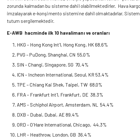
zorunda kalmadan bu sisteme dahil olabilmektedirler. Hava kargo a
imzalayarak e-konşimento sistemine dahil olmaktadırlar. Sistem a
tutum sergilemektedir.
E-AWB hacminde ilk 10 havalimanı ve oranları
HKG – Hong Kong Int’l, Hong Kong, HK 68.6%
PVG – PuDong, Shanghai, CN 55.0%
SIN – Changi, Singapore, SG 70.4%
ICN – Incheon International, Seoul, KR 53.4%
TPE – Chiang Kai Shek, Taipei, TW 68.0%
FRA – Frankfurt Int’l, Frankfurt, DE 38.3%
AMS – Schiphol Airport, Amsterdam, NL 54.4%
DXB – Dubai, Dubai, AE 89.4%
ORD – O’Hare International, Chicago, 44.3%
LHR – Heathrow, London, GB 36.4%