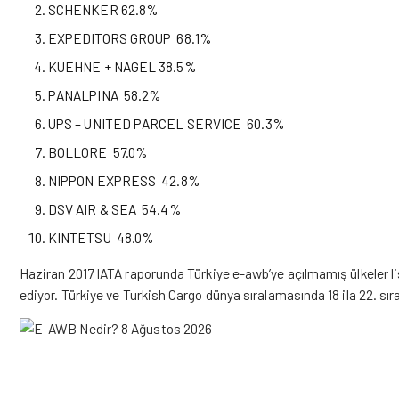
SCHENKER 62.8%
EXPEDITORS GROUP 68.1%
KUEHNE + NAGEL 38.5%
PANALPINA 58.2%
UPS – UNITED PARCEL SERVICE 60.3%
BOLLORE 57.0%
NIPPON EXPRESS 42.8%
DSV AIR & SEA 54.4%
KINTETSU 48.0%
Haziran 2017 IATA raporunda Türkiye e-awb’ye açılmamış ülkeler 
ediyor. Türkiye ve Turkish Cargo dünya sıralamasında 18 ila 22. sır