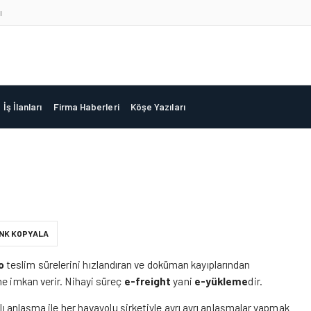
ı
İş İlanları
Firma Haberleri
Köşe Yazıları
INK KOPYALA
o
teslim sürelerini hızlandıran ve doküman kayıplarından
ne imkan verir. Nihayi süreç
e-freight
yani
e-yükleme
dir.
flı anlaşma ile her havayolu şirketiyle ayrı ayrı anlaşmalar yapmak