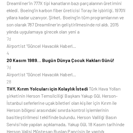
Dreamliner’in 777X tipi kanatların bazı parçalarının üretimini
ekledi. Boeing’in karbon fiber üreticisi Toray ile işbirliği, 1970’li
yıllara kadar uzanıyor. Şirket, Boeing’in tüm programlarının ve
son olarak 787 Dreamliner’ın geliştirilmesinde rol aldı. 2015
yılında uygulamaya girecek olan yeni a
7d
Airportist “Güncel Havacılık Haberl…
4
20 Kasım 1989… Bugün Dünya Çocuk Hakları Günü!
7d
Airportist “Güncel Havacılık Haberl…
28
THY, Kırım Yolcuları için Kolaylık İstedi
Türk Hava Yolları
şirketinin Herson Temsilciliği Başkanı Yakup Gül, Herson-
İstanbul seferlerine uçak biletleri olan kişiler için Kırım ile
Herson bölgesi arasındaki sınırda kontrol işlemlerinin
basitleştirilmesi teklifinde bulundu. Herson Valiliği Basın
Servisi’nde yapılan açıklamada, Yakup Gül, 18 Kasım tarihinde
Herson Valisi Müsteşarı Ruslan Pançişin ile yaptığı