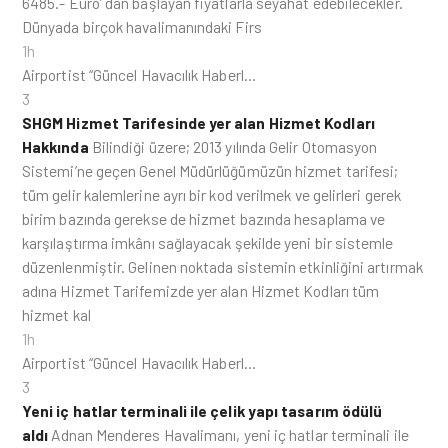
6485.- Euro’ dan başlayan fiyatlarla seyahat edebilecekler.
Dünyada birçok havalimanındaki Firs
1h
Airportist “Güncel Havacılık Haberl…
3
SHGM Hizmet Tarifesinde yer alan Hizmet Kodları
Hakkında
Bilindiği üzere; 2013 yılında Gelir Otomasyon
Sistemi’ne geçen Genel Müdürlüğümüzün hizmet tarifesi;
tüm gelir kalemlerine ayrı bir kod verilmek ve gelirleri gerek
birim bazında gerekse de hizmet bazında hesaplama ve
karşılaştırma imkânı sağlayacak şekilde yeni bir sistemle
düzenlenmiştir. Gelinen noktada sistemin etkinliğini artırmak
adına Hizmet Tarifemizde yer alan Hizmet Kodları tüm
hizmet kal
1h
Airportist “Güncel Havacılık Haberl…
3
Yeni iç hatlar terminali ile çelik yapı tasarım ödülü
aldı
Adnan Menderes Havalimanı, yeni iç hatlar terminali ile