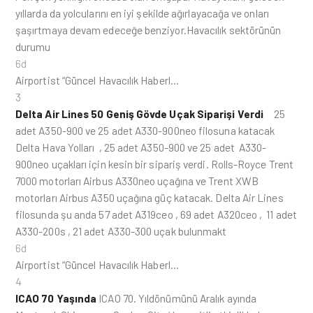
yıllarda da yolcularını en iyi şekilde ağırlayacağa ve onları
şaşırtmaya devam edeceğe benziyor.Havacılık sektörünün
durumu
6d
Airportist “Güncel Havacılık Haberl…
3
Delta Air Lines 50 Geniş Gövde Uçak Siparişi Verdi
25
adet A350-900 ve 25 adet A330-900neo filosuna katacak
Delta Hava Yolları , 25 adet A350-900 ve 25 adet A330-
900neo uçakları için kesin bir sipariş verdi. Rolls-Royce Trent
7000 motorları Airbus A330neo uçağına ve Trent XWB
motorları Airbus A350 uçağına güç katacak. Delta Air Lines
filosunda şu anda 57 adet A319ceo , 69 adet A320ceo , 11 adet
A330-200s , 21 adet A330-300 uçak bulunmakt
6d
Airportist “Güncel Havacılık Haberl…
4
ICAO 70 Yaşında
ICAO 70. Yıldönümünü Aralık ayında