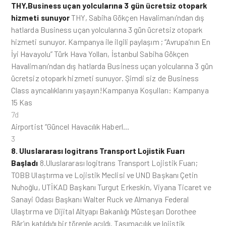
THY,Business uçan yolcularına 3 gün ücretsiz otopark
hizmeti sunuyor
THY, Sabiha Gökçen Havalimanı’ndan dış
hatlarda Business uçan yolcularına 3 gün ücretsiz otopark
hizmeti sunuyor. Kampanya ile ilgili paylaşım ; “Avrupa’nın En
İyi Havayolu” Türk Hava Yolları, İstanbul Sabiha Gökçen
Havalimanı’ndan dış hatlarda Business uçan yolcularına 3 gün
ücretsiz otopark hizmeti sunuyor. Şimdi siz de Business
Class ayrıcalıklarını yaşayın!Kampanya Koşulları: Kampanya
15 Kas
7d
Airportist “Güncel Havacılık Haberl…
3
8. Uluslararası logitrans Transport Lojistik Fuarı
Başladı
8.Uluslararası logitrans Transport Lojistik Fuarı;
TOBB Ulaştırma ve Lojistik Meclisi ve UND Başkanı Çetin
Nuhoğlu, UTİKAD Başkanı Turgut Erkeskin, Viyana Ticaret ve
Sanayi Odası Başkanı Walter Ruck ve Almanya Federal
Ulaştırma ve Dijital Altyapı Bakanlığı Müsteşarı Dorothee
Bär’ın katıldığı bir törenle açıldı. Taşımacılık ve lojistik