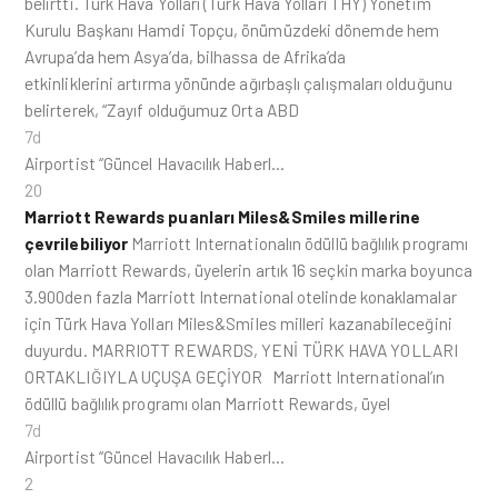
belirtti. Türk Hava Yolları (Türk Hava Yolları THY) Yönetim
Kurulu Başkanı Hamdi Topçu, önümüzdeki dönemde hem
Avrupa’da hem Asya’da, bilhassa de Afrika’da
etkinliklerini artırma yönünde ağırbaşlı çalışmaları olduğunu
belirterek, “Zayıf olduğumuz Orta ABD
7d
Airportist “Güncel Havacılık Haberl…
20
Marriott Rewards puanları Miles&Smiles millerine
çevrilebiliyor
Marriott Internationalın ödüllü bağlılık programı
olan Marriott Rewards, üyelerin artık 16 seçkin marka boyunca
3.900den fazla Marriott International otelinde konaklamalar
için Türk Hava Yolları Miles&Smiles milleri kazanabileceğini
duyurdu. MARRIOTT REWARDS, YENİ TÜRK HAVA YOLLARI
ORTAKLIĞIYLA UÇUŞA GEÇİYOR Marriott International’ın
ödüllü bağlılık programı olan Marriott Rewards, üyel
7d
Airportist “Güncel Havacılık Haberl…
2