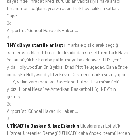
sayesinde, ihracat kredi kuruluşları vasıtasıyla hava aracı
finansmanı sağlamayı arzu eden Türk havacılık şirketleri,
Cape
2d
Airportist “Güncel Havacılık Haberl…
3
THY dünya starı ile anlaştı
Marka elçisi olarak seçtiği
isimler ve reklam filmleri ile de adından söz ettiren Türk Hava
Yolları büyük bir bomba patlatmaya hazırlanıyor. THY, yeni
yılda Hollywood’un ünlü yıldızı Brad Pitt ile uçacak. Daha önce
bir başka Hollywood yıldızı Kevin Costner’ı marka yüzü yapan
THY, yakın zamanda ise Barcelona Futbol Takımı’nın ünlü
yıldızı Lionel Messi ve Amerikan Basketbol Ligi NBA’nin
gelmiş
2d
Airportist “Güncel Havacılık Haberl…
3
UTİKAD’ta Başkan 3. kez Erkeskin
Uluslararası Lojistik
Hizmet Üretenler Derneği (UTİKAD) daha önceki teamüllerden