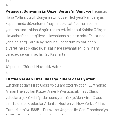
4
Pegasus, Dünyanın En Güzel Sergisi’ni Sunuyor
Pegasus
Hava Yolları, bu yıl ‘Dünyanın En Güzel Hediyesi’ kampanyası
kapsamında düzenlenen ‘hayalindeki tatil’ temalı resim
yarışmasına katılan özgün resimleri, İstanbul Sabiha Gökçen
Havaalanı’nda sergiliyor. Havaalanının giden misafir katında
yer alan sergi, Aralık ayı sonuna kadar tüm misafirlerin
ziyaretine açık olacak. Misafirlere seyahatleri için ilham
verecek serginin açılışı, 27 Kasım ta
1h
Airportist “Güncel Havacılık Haberl…
4
Lufthansa’dan First Class yolculara özel fiyatlar
Lufthansa’dan First Class yolculara özel fiyatlar Lufthansa
Alman Havayolları Kuzey Amerika’ya uçacak First Class
yolculara çok özel fiyatlar sunuyor. Türkiye‘den First Class
sınıfta uçacak yolcular Atlanta, Boston ve New York’a 4985.-
Euro, Miami’ye 5885.- Euro, Los Angeles ile San Francisco’ya