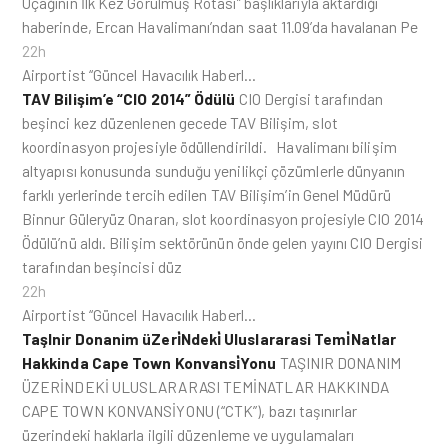
Uçağının İlk Kez Görülmüş Rotası” başlıklarıyla aktardığı
haberinde, Ercan Havalimanı’ndan saat 11.09’da havalanan Pe
22h
Airportist “Güncel Havacılık Haberl…
TAV Bilişim’e “CIO 2014” Ödülü
CIO Dergisi tarafından
beşinci kez düzenlenen gecede TAV Bilişim, slot
koordinasyon projesiyle ödüllendirildi. Havalimanı bilişim
altyapısı konusunda sunduğu yenilikçi çözümlerle dünyanın
farklı yerlerinde tercih edilen TAV Bilişim’in Genel Müdürü
Binnur Güleryüz Onaran, slot koordinasyon projesiyle CIO 2014
Ödülü’nü aldı. Bilişim sektörünün önde gelen yayını CIO Dergisi
tarafından beşincisi düz
22h
Airportist “Güncel Havacılık Haberl…
TaşInir Donanim üZeri̇Ndeki̇ Uluslararasi Temi̇Natlar
Hakkinda Cape Town Konvansi̇Yonu
TAŞINIR DONANIM
ÜZERİNDEKİ ULUSLARARASI TEMİNATLAR HAKKINDA
CAPE TOWN KONVANSİYONU (“CTK”), bazı taşınırlar
üzerindeki haklarla ilgili düzenleme ve uygulamaları