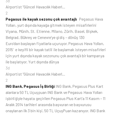
3d
Airportist “Güncel Havacılık Haberl…
2
Pegasus ile kayak sezonu çok avantajlı
Pegasus Hava
Yolları, yurt dışında kayağa gitmek isteyen misafirlerini
Viyana, Münih, St. Etienne, Milano, Zürih, Basel, Bişkek,
Belgrad, Bükreş ve Cenevre’ye gidiş – dönüş 130
Euro’dan başlayan fiyatlarla uçuruyor. Pegasus Hava Yolları,
2015′e keyifli bir kayak tatili ile başlamak isteyen misafirleri
için yurt dışında kayak sezonunu çok avantajlı bir kampanya
ile başlatıyor. Yurt dışında dünya
3d
Airportist “Güncel Havacılık Haberl…
2
ING Bank, Pegasus İş Birliği
ING Bank, Pegasus Plus Kart
alanlara 50 TL Uçuşpuan ING Bank ve Pegasus Hava Yolları
işbirliğiyle hayata geçirilen Pegasus Plus Kart’a 11 Kasım – 11
Aralık 2014 tarihleri arasında başvuran ve başvurusu
onaylanan ilk 3 bin kişi, 50 TL UçuşPuan kazanıyor. ING Bank