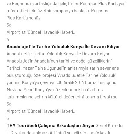
ve Pegasus iş ortaklığında geliştirilen Pegasus Plus Kart, yeni
müşterileri için özel bir kampanya başlattı. Pegasus
Plus Kart’a henüz
3d
Airportist “Güncel Havacılık Haberl…
4
Anadolujet’le Tarihe Yolculuk Konya İle Devam Ediyor
Anadolujet’le Tarihe Yolculuk Konya İle Devam Ediyor
AnadoluJet’in Anadolu’nun tarihi ve doğal güzelliklerini
Tarihçi, Yazar Talha Uğurluel’in anlatımıyla tarih severlerle
buluşturduğu özel projesi “AnadoluJet’le Tarihe Yolculuk”
yönünü Konya’ya çeviriyor.06 Aralık 2014 Cumartesi günü
Mevlana Şehri Konya’ya düzenlenecek bu özel tur,
katılımcılarına şehrin kültürel değerlerini tanıma fırsatı su
3d
Airportist “Güncel Havacılık Haberl…
5
THY Tecrübeli Çalışma Arkadaşları Arıyor
Genel Kriterler
T.C. vatandaşı olmak, Adli sicil ve adli sicil arşiv kaydı