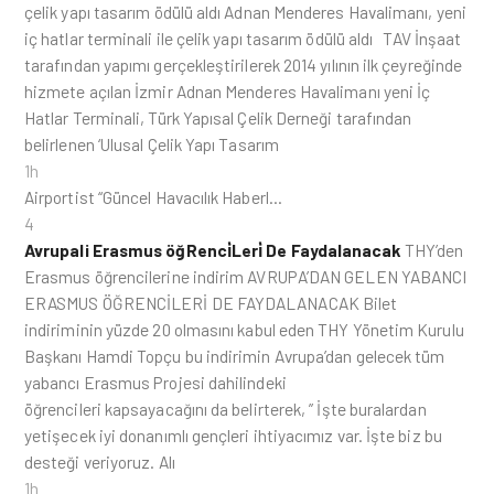
çelik yapı tasarım ödülü aldı Adnan Menderes Havalimanı, yeni
iç hatlar terminali ile çelik yapı tasarım ödülü aldı TAV İnşaat
tarafından yapımı gerçekleştirilerek 2014 yılının ilk çeyreğinde
hizmete açılan İzmir Adnan Menderes Havalimanı yeni İç
Hatlar Terminali, Türk Yapısal Çelik Derneği tarafından
belirlenen ‘Ulusal Çelik Yapı Tasarım
1h
Airportist “Güncel Havacılık Haberl…
4
Avrupali Erasmus öğRenci̇Leri̇ De Faydalanacak
THY’den
Erasmus öğrencilerine indirim AVRUPA’DAN GELEN YABANCI
ERASMUS ÖĞRENCİLERİ DE FAYDALANACAK Bilet
indiriminin yüzde 20 olmasını kabul eden THY Yönetim Kurulu
Başkanı Hamdi Topçu bu indirimin Avrupa’dan gelecek tüm
yabancı Erasmus Projesi dahilindeki
öğrencileri kapsayacağını da belirterek, ” İşte buralardan
yetişecek iyi donanımlı gençleri ihtiyacımız var. İşte biz bu
desteği veriyoruz. Alı
1h