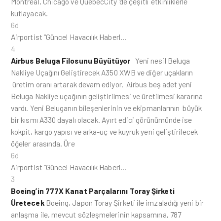
Montreal, Chicago ve QuebecCity ‘de çeşitli etkinliklerle
kutlayacak.
6d
Airportist “Güncel Havacılık Haberl…
4
Airbus Beluga Filosunu Büyütüyor
Yeni nesil Beluga
Nakliye Uçağını Geliştirecek A350 XWB ve diğer uçakların
üretim oranı artarak devam ediyor, Airbus beş adet yeni
Beluga Nakliye uçağının geliştirilmesi ve üretilmesi kararına
vardı. Yeni Beluganın bileşenlerinin ve ekipmanlarının büyük
bir kısmı A330 dayalı olacak. Ayırt edici görünümünde ise
kokpit, kargo yapısı ve arka-uç ve kuyruk yeni geliştirilecek
öğeler arasında. Üre
6d
Airportist “Güncel Havacılık Haberl…
3
Boeing’in 777X Kanat Parçalarını Toray Şirketi
Üretecek
Boeing, Japon Toray Şirketi ile imzaladığı yeni bir
anlaşma ile, mevcut sözleşmelerinin kapsamına, 787