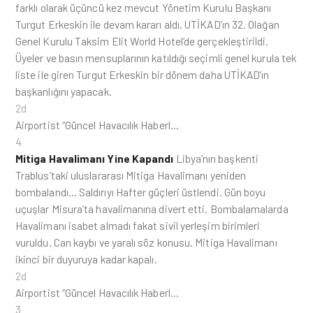
farklı olarak üçüncü kez mevcut Yönetim Kurulu Başkanı
Turgut Erkeskin ile devam kararı aldı. UTİKAD’ın 32. Olağan
Genel Kurulu Taksim Elit World Hotel’de gerçekleştirildi.
Üyeler ve basın mensuplarının katıldığı seçimli genel kurula tek
liste ile giren Turgut Erkeskin bir dönem daha UTİKAD’ın
başkanlığını yapacak.
2d
Airportist “Güncel Havacılık Haberl…
4
Mitiga Havalimanı Yine Kapandı
Libya‘nın başkenti
Trablus’taki uluslararası Mitiga Havalimanı yeniden
bombalandı… Saldırıyı Hafter güçleri üstlendi. Gün boyu
uçuşlar Misura’ta havalimanına divert etti. Bombalamalarda
Havalimanı isabet almadı fakat sivil yerleşim birimleri
vuruldu. Can kaybı ve yaralı söz konusu. Mitiga Havalimanı
ikinci bir duyuruya kadar kapalı.
2d
Airportist “Güncel Havacılık Haberl…
3