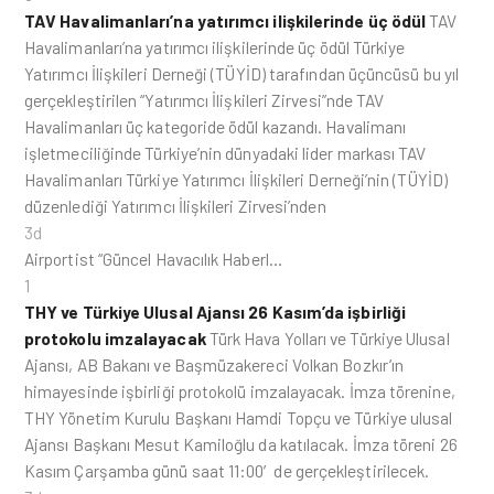
TAV Havalimanları’na yatırımcı ilişkilerinde üç ödül
TAV
Havalimanları’na yatırımcı ilişkilerinde üç ödül Türkiye
Yatırımcı İlişkileri Derneği (TÜYİD) tarafından üçüncüsü bu yıl
gerçekleştirilen “Yatırımcı İlişkileri Zirvesi”nde TAV
Havalimanları üç kategoride ödül kazandı. Havalimanı
işletmeciliğinde Türkiye’nin dünyadaki lider markası TAV
Havalimanları Türkiye Yatırımcı İlişkileri Derneği’nin (TÜYİD)
düzenlediği Yatırımcı İlişkileri Zirvesi’nden
3d
Airportist “Güncel Havacılık Haberl…
1
THY ve Türkiye Ulusal Ajansı 26 Kasım’da işbirliği
protokolu imzalayacak
Türk Hava Yolları ve Türkiye Ulusal
Ajansı, AB Bakanı ve Başmüzakereci Volkan Bozkır’ın
himayesinde işbirliği protokolü imzalayacak. İmza törenine,
THY Yönetim Kurulu Başkanı Hamdi Topçu ve Türkiye ulusal
Ajansı Başkanı Mesut Kamiloğlu da katılacak. İmza töreni 26
Kasım Çarşamba günü saat 11:00′de gerçekleştirilecek.