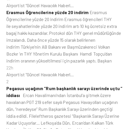
Airportist “Güncel Havacılık Haberl…
Erasmus Öğrencilerine yüzde 20 indirim
Erasmus
Öğrencilerine yüzde 20 indirim Erasmus öğrencileri THY
ile seyahatlerinde yüzde 20 indirim artı 10 kg ücretsiz extra
bagaj hakkı kazandılar. Protokol dün THY genel müdürlüğünde
imzalandı. Daha önce yüzde 15 olarak belirlenen
indirim Türkiye’nin AB Bakanı ve Başmüzakereci Volkan
Bozkır ‘ın THY Yönetim Kurulu Başkanı Hamdi Topçu’dan
indirim oranının yükseltilmesi için pazarlık yaptı. Başkan
22h
Airportist “Güncel Havacılık Haberl…
2
Pegasus uçağının “Rum başkanlık sarayı üzerinde uçtu ”
iddiası
Ercan Havalimanı’ndan İstanbul’a gitmek üzere
havalanan PGT 219 sefer sayılı Pegasus Havayolları uçağının
dün, “neredeyse” Rum Başkanlık Sarayı üzerinden geçtiği
iddia edildi. Fileleftheros gazetesi “Başkanlık Sarayı Üzerine
Kadar Uçuyorlar… Lefkoşa’da Dün, Ercan’dan Kalkan Türk