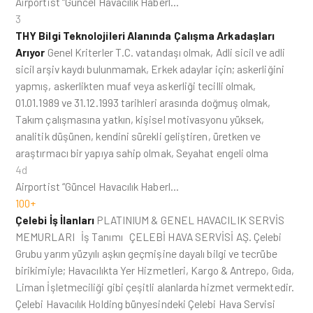
Airportist “Güncel Havacılık Haberl…
3
THY Bilgi Teknolojileri Alanında Çalışma Arkadaşları
Arıyor
Genel Kriterler T.C. vatandaşı olmak, Adli sicil ve adli
sicil arşiv kaydı bulunmamak, Erkek adaylar için; askerliğini
yapmış, askerlikten muaf veya askerliği tecilli olmak,
01.01.1989 ve 31.12.1993 tarihleri arasında doğmuş olmak,
Takım çalışmasına yatkın, kişisel motivasyonu yüksek,
analitik düşünen, kendini sürekli geliştiren, üretken ve
araştırmacı bir yapıya sahip olmak, Seyahat engeli olma
4d
Airportist “Güncel Havacılık Haberl…
100+
Çelebi İş İlanları
PLATINIUM & GENEL HAVACILIK SERVİS
MEMURLARI İş Tanımı ÇELEBİ HAVA SERVİSİ AŞ. Çelebi
Grubu yarım yüzyılı aşkın geçmişine dayalı bilgi ve tecrübe
birikimiyle; Havacılıkta Yer Hizmetleri, Kargo & Antrepo, Gıda,
Liman İşletmeciliği gibi çeşitli alanlarda hizmet vermektedir.
Çelebi Havacılık Holding bünyesindeki Çelebi Hava Servisi