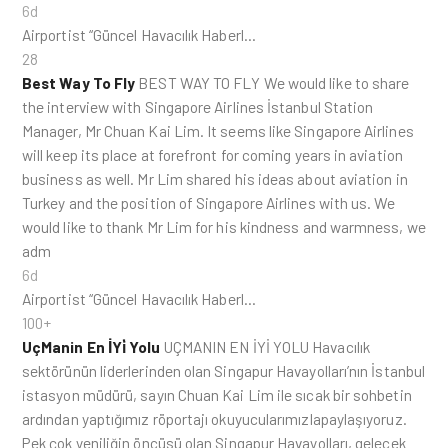
6d
Airportist “Güncel Havacılık Haberl…
28
Best Way To Fly
BEST WAY TO FLY We would like to share
the interview with Singapore Airlines İstanbul Station
Manager, Mr Chuan Kai Lim. It seems like Singapore Airlines
will keep its place at forefront for coming years in aviation
business as well. Mr Lim shared his ideas about aviation in
Turkey and the position of Singapore Airlines with us. We
would like to thank Mr Lim for his kindness and warmness, we
adm
6d
Airportist “Güncel Havacılık Haberl…
100+
UçManin En İYi̇ Yolu
UÇMANIN EN İYİ YOLU Havacılık
sektörünün liderlerinden olan Singapur Havayolları’nın İstanbul
istasyon müdürü, sayın Chuan Kai Lim ile sıcak bir sohbetin
ardından yaptığımız röportajı okuyucularımızlapaylaşıyoruz.
Pek çok yeniliğin öncüsü olan Singapur Havayolları, gelecek