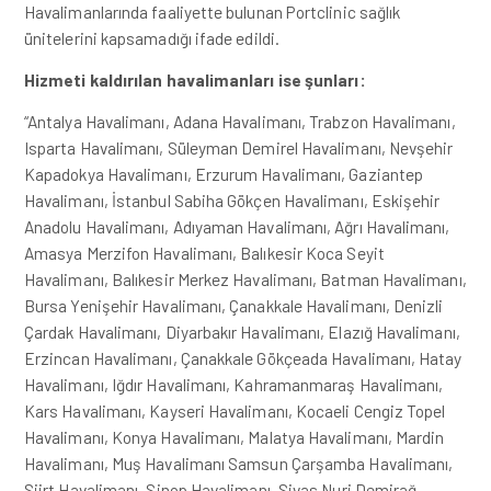
Havalimanlarında faaliyette bulunan Portclinic sağlık
ünitelerini kapsamadığı ifade edildi.
Hizmeti kaldırılan havalimanları ise şunları:
“Antalya Havalimanı, Adana Havalimanı, Trabzon Havalimanı,
Isparta Havalimanı, Süleyman Demirel Havalimanı, Nevşehir
Kapadokya Havalimanı, Erzurum Havalimanı, Gaziantep
Havalimanı, İstanbul Sabiha Gökçen Havalimanı, Eskişehir
Anadolu Havalimanı, Adıyaman Havalimanı, Ağrı Havalimanı,
Amasya Merzifon Havalimanı, Balıkesir Koca Seyit
Havalimanı, Balıkesir Merkez Havalimanı, Batman Havalimanı,
Bursa Yenişehir Havalimanı, Çanakkale Havalimanı, Denizli
Çardak Havalimanı, Diyarbakır Havalimanı, Elazığ Havalimanı,
Erzincan Havalimanı, Çanakkale Gökçeada Havalimanı, Hatay
Havalimanı, Iğdır Havalimanı, Kahramanmaraş Havalimanı,
Kars Havalimanı, Kayseri Havalimanı, Kocaeli Cengiz Topel
Havalimanı, Konya Havalimanı, Malatya Havalimanı, Mardin
Havalimanı, Muş Havalimanı Samsun Çarşamba Havalimanı,
Siirt Havalimanı, Sinop Havalimanı, Sivas Nuri Demirağ