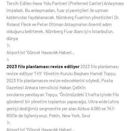
Tercih Edilen Hava Yolu Partneri (Preferred Carrier) Anlaşması
imzaladı. Bu anlaşmadan, fuar ziyaretçileri ile uzman
katılımcılar faydalanacak. Nürnberg Fuarı’nın yöneticileri Dr.
Roland Fleck ve Peter Ottman Anlaşma’nın önemli adım
olduğunu belirterek, Nürnberg Fuar Alanı için İstanbul’un,
dünya
1h
Airportist “Güncel Havacılık Haberl…
4
2023 filo planlaması revize ediliyor
2023 filo planlaması
revize ediliyor THY Yönetim Kurulu Başkanı Hamdi Topçu,
2023 filo planlamasını revize edeceklerini söyledi. Posta
Gazetesi Ankara temsilcisi Hakan Çelik’in
sorularını yanıtlayan Topçu, “Önümüzdeki 2 hafta içinde filo
gündemli bir yönetim toplantısı yapacağız. Ultra wide (ultra
geniş) dediğimiz segmentte yer alan Airbus A380 ve 747-
800’le de ilgileniyoruz. Pekin, New York, Seul
1h
Airportist “Güncel Havacılık Haberl…