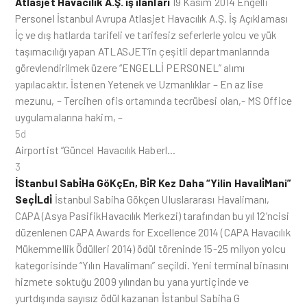
Atlasjet Havacılık A.Ş. iş ilanları
19 Kasım 2014 Engelli
Personel İstanbul Avrupa Atlasjet Havacılık A.Ş. İş Açıklaması
İç ve dış hatlarda tarifeli ve tarifesiz seferlerle yolcu ve yük
taşımacılığı yapan ATLASJET’in çeşitli departmanlarında
görevlendirilmek üzere “ENGELLİ PERSONEL” alımı
yapılacaktır. İstenen Yetenek ve Uzmanlıklar – En az lise
mezunu, – Tercihen ofis ortamında tecrübesi olan,- MS Office
uygulamalarına hakim, –
5d
Airportist “Güncel Havacılık Haberl…
3
İStanbul Sabi̇Ha GöKçEn, Bi̇R Kez Daha “Yilin Havali̇Mani”
SeçİLdi̇
İstanbul Sabiha Gökçen Uluslararası Havalimanı,
CAPA (Asya PasifikHavacılık Merkezi) tarafından bu yıl 12’ncisi
düzenlenen CAPA Awards for Excellence 2014 (CAPA Havacılık
Mükemmellik Ödülleri 2014) ödül töreninde 15-25 milyon yolcu
kategorisinde “Yılın Havalimanı” seçildi. Yeni terminal binasını
hizmete soktuğu 2009 yılından bu yana yurtiçinde ve
yurtdışında sayısız ödül kazanan İstanbul Sabiha G