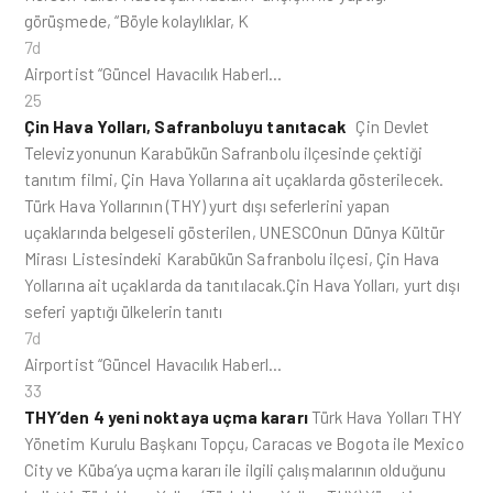
görüşmede, “Böyle kolaylıklar, K
7d
Airportist “Güncel Havacılık Haberl…
25
Çin Hava Yolları, Safranboluyu tanıtacak
Çin Devlet
Televizyonunun Karabükün Safranbolu ilçesinde çektiği
tanıtım filmi, Çin Hava Yollarına ait uçaklarda gösterilecek.
Türk Hava Yollarının (THY) yurt dışı seferlerini yapan
uçaklarında belgeseli gösterilen, UNESCOnun Dünya Kültür
Mirası Listesindeki Karabükün Safranbolu ilçesi, Çin Hava
Yollarına ait uçaklarda da tanıtılacak.Çin Hava Yolları, yurt dışı
seferi yaptığı ülkelerin tanıtı
7d
Airportist “Güncel Havacılık Haberl…
33
THY’den 4 yeni noktaya uçma kararı
Türk Hava Yolları THY
Yönetim Kurulu Başkanı Topçu, Caracas ve Bogota ile Mexico
City ve Küba’ya uçma kararı ile ilgili çalışmalarının olduğunu