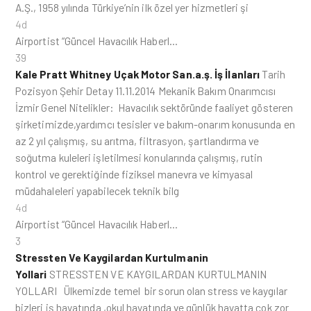
A.Ş., 1958 yılında Türkiye’nin ilk özel yer hizmetleri şi
4d
Airportist “Güncel Havacılık Haberl…
39
Kale Pratt Whitney Uçak Motor San.a.ş. İş İlanları
Tarih
Pozisyon Şehir Detay 11.11.2014 Mekanik Bakım Onarımcısı
İzmir Genel Nitelikler: Havacılık sektöründe faaliyet gösteren
şirketimizde,yardımcı tesisler ve bakım-onarım konusunda en
az 2 yıl çalışmış, su arıtma, filtrasyon, şartlandırma ve
soğutma kuleleri işletilmesi konularında çalışmış, rutin
kontrol ve gerektiğinde fiziksel manevra ve kimyasal
müdahaleleri yapabilecek teknik bilg
4d
Airportist “Güncel Havacılık Haberl…
3
Stressten Ve Kaygilardan Kurtulmanin
Yollari
STRESSTEN VE KAYGILARDAN KURTULMANIN
YOLLARI Ülkemizde temel bir sorun olan stress ve kaygılar
bizleri iş hayatında ,okul hayatında ve günlük hayatta çok zor