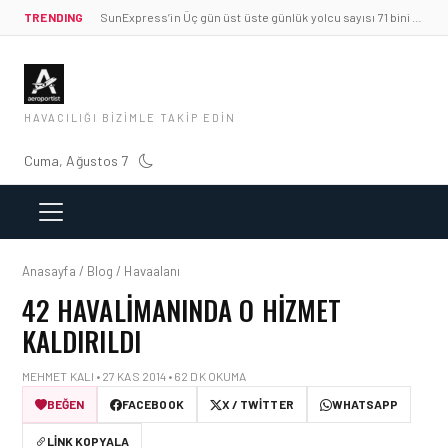
TRENDING
SunExpress’in Üç gün üst üste günlük yolcu sayısı 71 bini aştı
HAVACILIĞI BIZIMLE TAKIP EDIN
Cuma, Ağustos 7
Anasayfa / Blog / Havaalanı
42 HAVALIMANINDA O HIZMET
KALDIRILDI
MEHMET KALI • 27 KAS 2014 • 62 DK OKUMA
BEĞEN
FACEBOOK
X / TWITTER
WHATSAPP
LINK KOPYALA