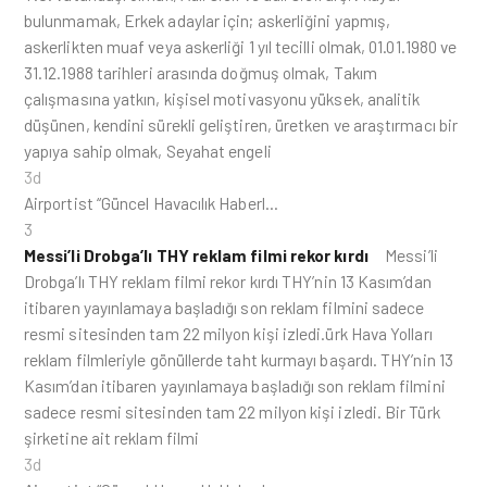
bulunmamak, Erkek adaylar için; askerliğini yapmış,
askerlikten muaf veya askerliği 1 yıl tecilli olmak, 01.01.1980 ve
31.12.1988 tarihleri arasında doğmuş olmak, Takım
çalışmasına yatkın, kişisel motivasyonu yüksek, analitik
düşünen, kendini sürekli geliştiren, üretken ve araştırmacı bir
yapıya sahip olmak, Seyahat engeli
3d
Airportist “Güncel Havacılık Haberl…
3
Messi’li Drobga’lı THY reklam filmi rekor kırdı
Messi’li
Drobga’lı THY reklam filmi rekor kırdı THY’nin 13 Kasım’dan
itibaren yayınlamaya başladığı son reklam filmini sadece
resmi sitesinden tam 22 milyon kişi izledi.ürk Hava Yolları
reklam filmleriyle gönüllerde taht kurmayı başardı. THY’nin 13
Kasım’dan itibaren yayınlamaya başladığı son reklam filmini
sadece resmi sitesinden tam 22 milyon kişi izledi. Bir Türk
şirketine ait reklam filmi
3d