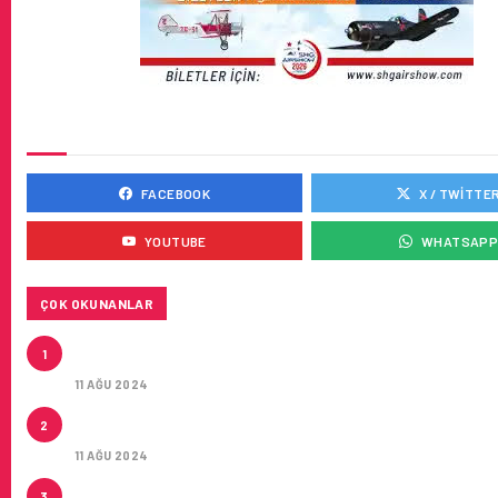
SOSYAL MEDYADA BIZ
FACEBOOK
X / TWITTE
YOUTUBE
WHATSAP
ÇOK OKUNANLAR
THY IŞTIRAKLERI HAFTADA TOPLAM 161 UÇUŞLA Ç
1
HAVALIMANI UÇACAK
11 AĞU 2024
ÇUKUROVA ULUSLARARASI HAVALIMANI İLK YOLCUL
2
AĞIRLADI
11 AĞU 2024
ÇUKUROVA ULUSLARARASI HAVALIMANI’NA KOLAY 
3