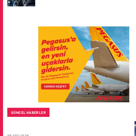
GÜNCEL HABERLER
BAYKAR’DAN İSTANBUL MERKEZLI YENI HAVA KARGO
ŞIRKETI YOLDA!
09 AĞU 2026