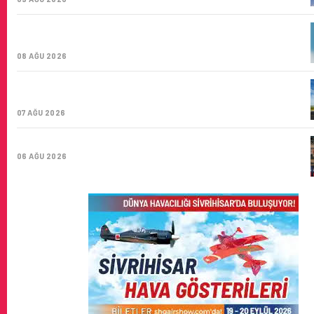
TÜRK HAVA YOLLARI’NIN STRATEJIK DÖNÜŞÜM
HIKAYESI: YIRMIBIRINCI YÜZYIL GÖKTÜRKLERI
08 AĞU 2026
SUNEXPRESS’IN ÜÇ GÜN ÜST ÜSTE GÜNLÜK YOLCU
SAYISI 71 BINI AŞTI
07 AĞU 2026
HITIT BILIŞIM 500’DE SEKTÖREL YAZILIM BIRINCISI
06 AĞU 2026