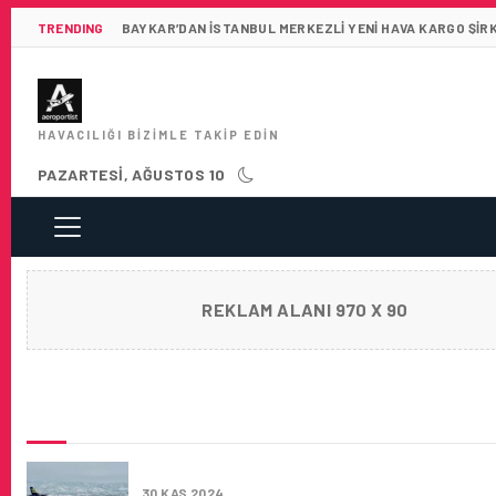
TRENDING
BAYKAR’DAN İSTANBUL MERKEZLI YENI HAVA KARGO ŞIR
HAVACILIĞI BIZIMLE TAKIP EDIN
PAZARTESI, AĞUSTOS 10
REKLAM ALANI 970 X 90
SON HABERLER
TOKAT HAVALIMANI’NDA İLKLER YAŞANIYOR
30 KAS 2024