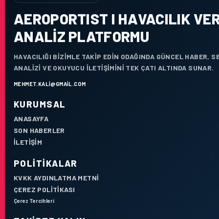
AEROPORTIST I HAVACILIK VER
ANALIZ PLATFORMU
HAVACILIĞI BIZIMLE TAKIP EDIN ODAĞINDA GÜNCEL HABER, 
ANALIZI VE OKUYUCU ILETIŞIMINI TEK ÇATI ALTINDA SUNAR.
MEHMET.KALI@GMAIL.COM
KURUMSAL
ANASAYFA
SON HABERLER
İLETIŞIM
POLITIKALAR
KVKK AYDINLATMA METNI
ÇEREZ POLITIKASI
Çerez Tercihleri