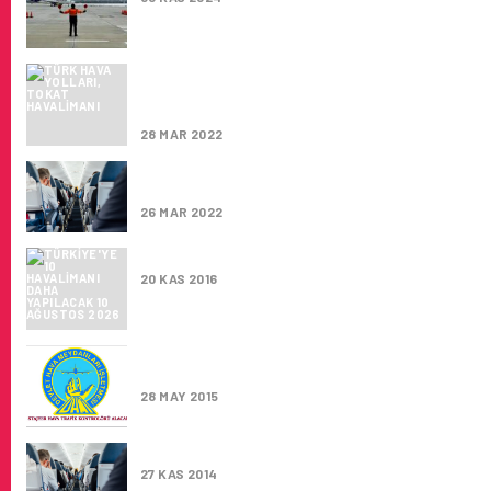
TÜRK HAVA YOLLARI, TOKAT HAVALIMANI’N
AÇILIŞIYLA BIRLIKTE TOKAT UÇUŞLARINA 
BAŞLADI
28 MAR 2022
HAVAŞ TOKAT HAVALIMANI’NDA ILK OPERA
YAPTI
26 MAR 2022
TÜRKIYE’YE 10 HAVALIMANI DAHA YAPILAC
20 KAS 2016
DHMİ 110 ASISTAN – STAJYER HAVA TRAFIK
KONTROLÖRÜ ALACAK
28 MAY 2015
42 HAVALIMANINDA O HIZMET KALDIRILDI
27 KAS 2014