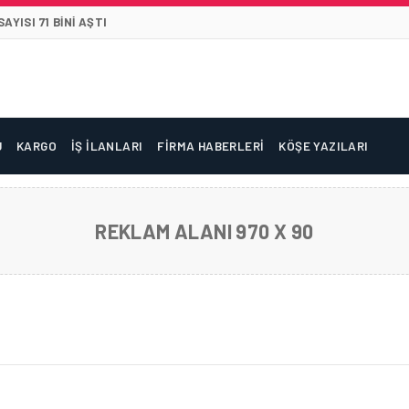
YISI 71 BINI AŞTI
U
KARGO
İŞ İLANLARI
FIRMA HABERLERI
KÖŞE YAZILARI
REKLAM ALANI 970 X 90
EFERLERI ARTIYOR