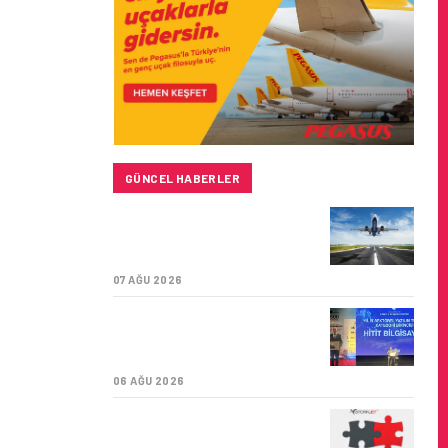
GÜNCEL HABERLER
SUNEXPRESS’IN ÜÇ GÜN
ÜST ÜSTE GÜNLÜK
YOLCU SAYISI 71 BINI AŞTI
07 AĞU 2026
HITIT BILIŞIM 500’DE
SEKTÖREL YAZILIM
BIRINCISI
06 AĞU 2026
CORENDON’DAN YAKIT
VERIMLILIĞI VE