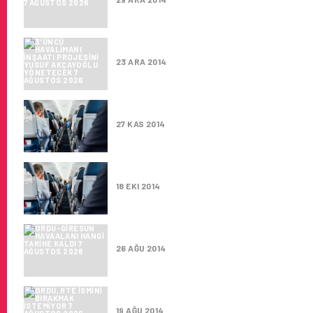
3’ÜNCÜ HAVALIMANI INŞAATI
23 ARA 2014
42 HAVALIMANINDA O HIZMET 
27 KAS 2014
AKDENIZ GÜVENLIK DHMİ İHAL
18 EKI 2014
ORDU-GIRESUN HAVAALANI HAN
26 AĞU 2014
ORDU, RTE İSMINI BIRAKMAK İ
19 AĞU 2014