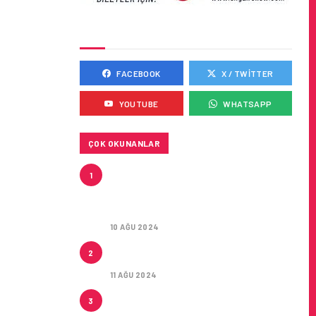
SOSYAL MEDYADA BIZ
FACEBOOK
X / TWITTER
YOUTUBE
WHATSAPP
ÇOK OKUNANLAR
HITIT, 2024’ÜN IKINCI
1
ÇEYREĞINDE SATIŞ GELIRLERINI
YÜZDE 21 ARTIRARAK 15,2
MILYON DOLARA ULAŞTIRDI
10 AĞU 2024
ÇUKUROVA ULUSLARARASI
2
HAVALIMANI AÇILDI
11 AĞU 2024
ÇUKUROVA ULUSLARARASI
3
HAVALIMANI İLK YOLCULARINI