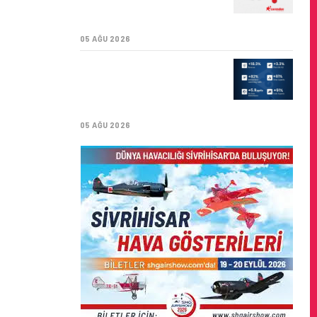
SÜRDÜRÜLEBILIRLIK IÇIN
İŞ BIRLIĞI!
05 AĞU 2026
AIR ASTANA’DAN 2026
YILI İLK YARI FINANSAL
VE OPERASYONEL
SONUÇLARI!
05 AĞU 2026