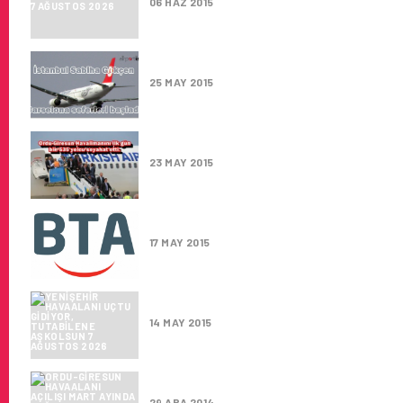
06 HAZ 2015
İSTANBUL SABIHA GÖKÇEN – 
25 MAY 2015
ORDU-GIRESUN HAVALIMANI’ND
23 MAY 2015
BTA ‘ YI TANYALIM
17 MAY 2015
YENIŞEHIR HAVAALANI UÇTU G
14 MAY 2015
ORDU-GIRESUN HAVAALANI AÇI
29 ARA 2014