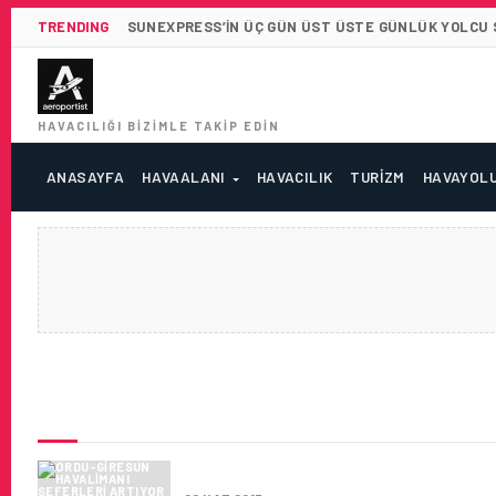
TRENDING
SUNEXPRESS’IN ÜÇ GÜN ÜST ÜSTE GÜNLÜK YOLCU SA
HAVACILIĞI BIZIMLE TAKIP EDIN
ANASAYFA
HAVAALANI
HAVACILIK
TURIZM
HAVAYOL
SON HABERLER
ORDU-GIRESUN HAVALIMANI S