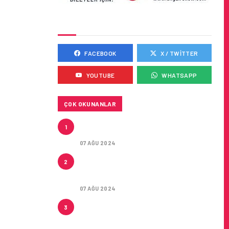
SOSYAL MEDYADA BIZ
FACEBOOK
X / TWITTER
YOUTUBE
WHATSAPP
ÇOK OKUNANLAR
TURKISH CARGO’NUN
1
DUYURUSU
07 AĞU 2024
CONDOR ILE DIREKT
2
ANTALYA’DAN ALMANYA’NIN 5
ŞEHRINE UÇUŞLAR
07 AĞU 2024
ARTAN SICAKLIKLAR
3
BOZULABILIR ÜRÜN
TAŞIMACILIĞINI ZORUNLU HALE