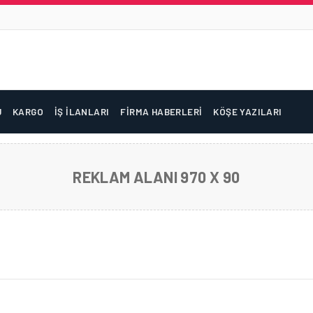
U
KARGO
İŞ İLANLARI
FIRMA HABERLERI
KÖŞE YAZILARI
REKLAM ALANI 970 X 90
BEKLENMEDIK MISAFIR!