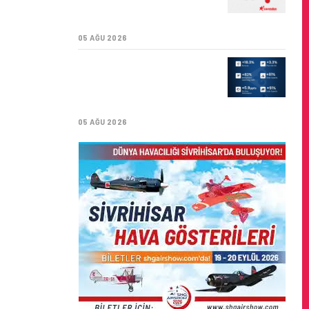
SÜRDÜRÜLEBILIRLIK IÇIN
İŞ BIRLIĞI!
05 AĞU 2026
AIR ASTANA’DAN 2026
YILI İLK YARI FINANSAL
VE OPERASYONEL
SONUÇLARI!
05 AĞU 2026