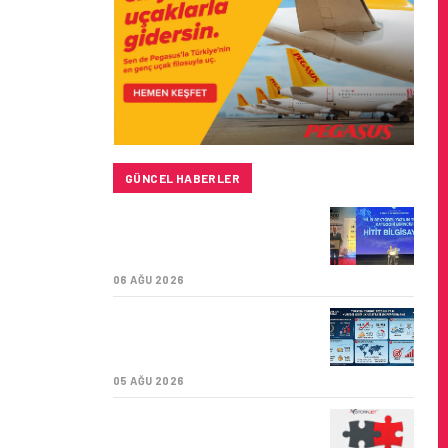
GÜNCEL HABERLER
HITIT BILIŞIM 500’DE
SEKTÖREL YAZILIM
BIRINCISI
06 AĞU 2026
TURKISH CARGO,
DÜNYANIN EN BÜYÜK
HAVA KARGO TAŞIYICISI
05 AĞU 2026
CORENDON’DAN YAKIT
VERIMLILIĞI VE