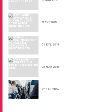
DIYARBAKIR HAVALIMANI 5 MI
17 EKI 2015
DOĞU VE GÜNEYDOĞUNUN KÖRÜ
04 EYL 2015
DIYARBAKIR’DA YENI TERMINA
09 MAR 2015
42 HAVALIMANINDA O HIZMET 
27 KAS 2014