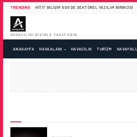
TRENDING
HITIT BILIŞIM 500’DE SEKTÖREL YAZILIM BIRINCISI
HAVACILIĞI BIZIMLE TAKIP EDIN
ANASAYFA
HAVAALANI
HAVACILIK
TURIZM
HAVAYOL
SON HABERLER
DIYARBAKIR HAVALIMANI’NDA 