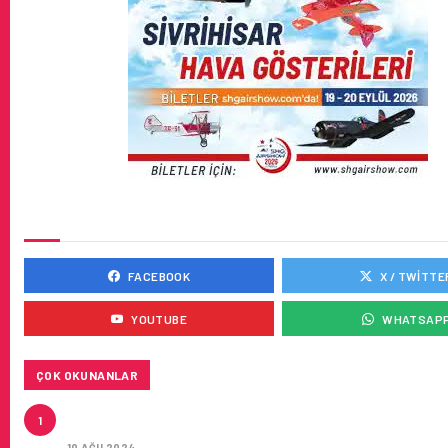
SOSYAL MEDYADA BIZ
FACEBOOK
X / TWITTE
YOUTUBE
WHATSAP
ÇOK OKUNANLAR
HITIT, 2024’ÜN IKINCI ÇEYREĞINDE SATIŞ GELIRLER
1
21 ARTIRARAK 15,2 MILYON DOLARA ULAŞTIRDI
10 AĞU 2024