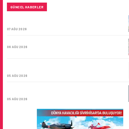
GÜNCEL HABERLER
SUNEXPRESS’IN ÜÇ GÜN ÜST ÜSTE GÜNLÜK YOLCU
SAYISI 71 BINI AŞTI
07 AĞU 2026
HITIT BILIŞIM 500’DE SEKTÖREL YAZILIM BIRINCISI
06 AĞU 2026
CORENDON’DAN YAKIT VERIMLILIĞI VE
SÜRDÜRÜLEBILIRLIK IÇIN İŞ BIRLIĞI!
05 AĞU 2026
AIR ASTANA’DAN 2026 YILI İLK YARI FINANSAL VE
OPERASYONEL SONUÇLARI!
05 AĞU 2026