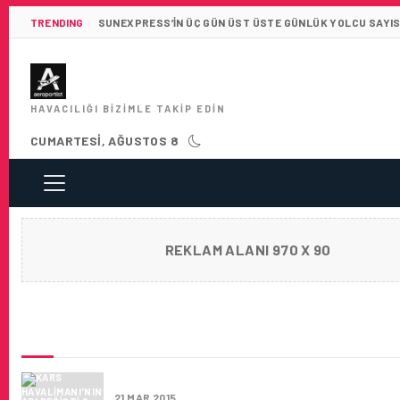
TRENDING
SUNEXPRESS’IN ÜÇ GÜN ÜST ÜSTE GÜNLÜK YOLCU SAYISI 
HAVACILIĞI BIZIMLE TAKIP EDIN
CUMARTESI, AĞUSTOS 8
REKLAM ALANI 970 X 90
SON HABERLER
KARS HAVALIMANI’NIN ADI DEĞIŞTI
21 MAR 2015