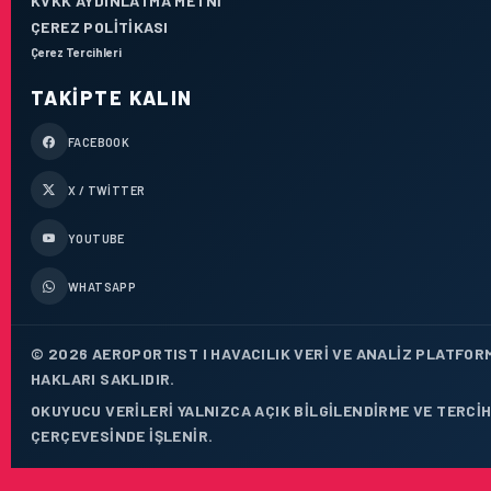
KVKK AYDINLATMA METNI
ÇEREZ POLITIKASI
Çerez Tercihleri
TAKIPTE KALIN
FACEBOOK
X / TWITTER
YOUTUBE
WHATSAPP
© 2026 AEROPORTIST I HAVACILIK VERI VE ANALIZ PLATFOR
HAKLARI SAKLIDIR.
OKUYUCU VERILERI YALNIZCA AÇIK BILGILENDIRME VE TERCIH
ÇERÇEVESINDE IŞLENIR.