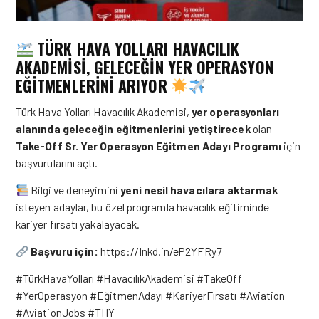
TÜRK HAVA YOLLARI HAVACILIK
AKADEMİSİ, GELECEĞİN YER OPERASYON
EĞİTMENLERİNİ ARIYOR
Türk Hava Yolları Havacılık Akademisi,
yer operasyonları
alanında geleceğin eğitmenlerini yetiştirecek
olan
Take-Off Sr. Yer Operasyon Eğitmen Adayı Programı
için
başvurularını açtı.
Bilgi ve deneyimini
yeni nesil havacılara aktarmak
isteyen adaylar, bu özel programla havacılık eğitiminde
kariyer fırsatı yakalayacak.
Başvuru için:
https://lnkd.in/eP2YFRy7
#TürkHavaYolları #HavacılıkAkademisi #TakeOff
#YerOperasyon #EğitmenAdayı #KariyerFırsatı #Aviation
#AviationJobs #THY