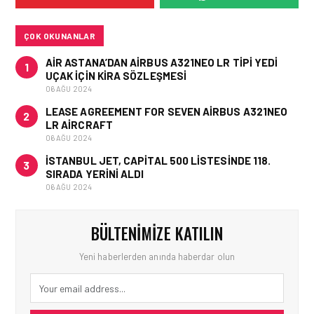
ÜRETIM ALANINDA YENI İŞ
FIRSATLARI
ÇOK OKUNANLAR
AIR ASTANA’DAN AIRBUS A321NEO LR TIPI YEDI
1
UÇAK IÇIN KIRA SÖZLEŞMESI
06 AĞU 2024
LEASE AGREEMENT FOR SEVEN AIRBUS A321NEO
2
LR AIRCRAFT
06 AĞU 2024
İSTANBUL JET, CAPITAL 500 LISTESINDE 118.
3
SIRADA YERINI ALDI
06 AĞU 2024
BÜLTENIMIZE KATILIN
Yeni haberlerden anında haberdar olun