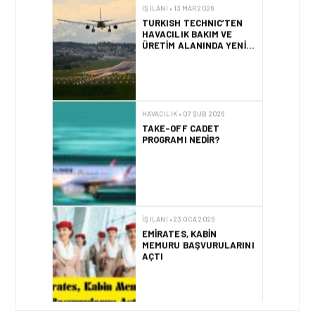
ÜRETIM ALANINDA YENI İŞ
FIRSATLARI
HAVACILIK • 07 ŞUB 2026
TAKE-OFF CADET
PROGRAMI NEDIR?
İŞ ILANI • 23 OCA 2026
EMIRATES, KABIN
MEMURU BAŞVURULARINI
AÇTI
HAVACILIK • 21 OCA 2026
TGS’DEN 2026 SEZONU
IÇIN PERSONEL ALIMI: