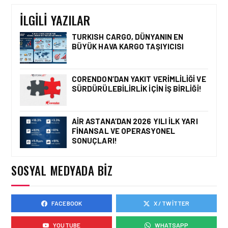
DÖRT HAVALIMANINDA
İLANLAR YAYINDA
İLGILI YAZILAR
TURKISH CARGO, DÜNYANIN EN
BÜYÜK HAVA KARGO TAŞIYICISI
İŞ ILANI • 05 AĞU 2026
EMIRATES’TEN İSTANBUL
HAVALIMANI’NDA YENI
CORENDON’DAN YAKIT VERIMLILIĞI VE
NESIL ÖZEL YOLCU
SÜRDÜRÜLEBILIRLIK IÇIN İŞ BIRLIĞI!
SALONU (LOUNGE) IÇIN İŞE
ALIM SÜRECI BAŞLADI!
AIR ASTANA’DAN 2026 YILI İLK YARI
FINANSAL VE OPERASYONEL
İŞ ILANI • 29 NIS 2026
SONUÇLARI!
KARIYERINE PEGASUS
JUMPSEAT ILE GÜÇLÜ BIR
BAŞLANGIÇ YAP
SOSYAL MEDYADA BIZ
FACEBOOK
X / TWITTER
IŞ ILANI • 13 MAR 2026
TURKISH TECHNIC’TEN
YOUTUBE
WHATSAPP
HAVACILIK BAKIM VE