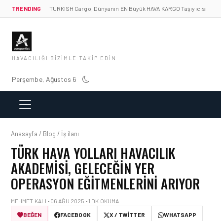
TRENDING
TURKISH Cargo, Dünyanın EN Büyük HAVA KARGO Taşıyıcısı
HAVACILIĞI BIZIMLE TAKIP EDIN
Perşembe, Ağustos 6
Anasayfa / Blog / İş ilanı
TÜRK HAVA YOLLARI HAVACILIK
AKADEMISI, GELECEĞIN YER
OPERASYON EĞITMENLERINI ARIYOR
MEHMET KALI • 06 AĞU 2025 • 1 DK OKUMA
BEĞEN
FACEBOOK
X / TWITTER
WHATSAPP