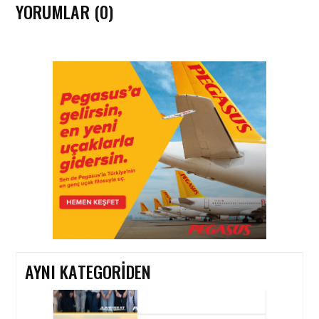
YORUMLAR (0)
İŞ ILANI • 05 AĞU 2026
EMIRATES’TEN İSTANBUL
HAVALIMANI’NDA YENI
NESIL ÖZEL YOLCU
SALONU (LOUNGE) IÇIN İŞE
ALIM SÜRECI BAŞLADI!
İŞ ILANI • 29 NIS 2026
KARIYERINE PEGASUS
JUMPSEAT ILE GÜÇLÜ BIR
BAŞLANGIÇ YAP
AYNI KATEGORIDEN
IŞ ILANI • 13 MAR 2026
TURKISH TECHNIC’TEN
HAVACILIK BAKIM VE