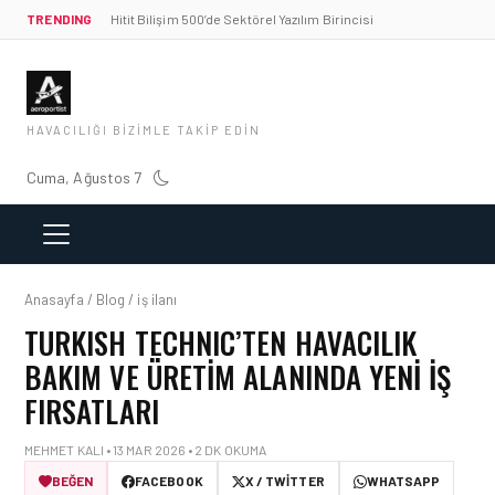
TRENDING
Hitit Bilişim 500’de Sektörel Yazılım Birincisi
HAVACILIĞI BIZIMLE TAKIP EDIN
Cuma, Ağustos 7
Anasayfa / Blog / iş ilanı
TURKISH TECHNIC’TEN HAVACILIK
BAKIM VE ÜRETIM ALANINDA YENI İŞ
FIRSATLARI
MEHMET KALI • 13 MAR 2026 • 2 DK OKUMA
BEĞEN
FACEBOOK
X / TWITTER
WHATSAPP