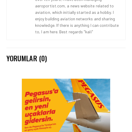
aeroportist.com, a news website related to
aviation, which initially started as a hobby. I
enjoy building aviation networks and sharing
knowledge. If there is anything I can contribute
to, I am here. Best regards "kali"
YORUMLAR (0)
IŞ ILANI • 31 TEM 2026
EMIRATES KABIN MEMURU
IŞE ALIMLARINI
SÜRDÜRÜYOR
İŞ ILANI • 23 OCA 2026