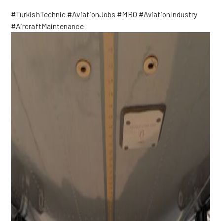
#TurkishTechnic #AviationJobs #MRO #AviationIndustry
#AircraftMaintenance