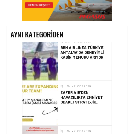
EMIRATES, KABIN
MEMURU BAŞVURULARINI
AÇTI
AYNI KATEGORIDEN
İŞ ILANI • 21 OCA 2026
BBN AIRLINES TÜRKIYE
ANTALYA’DA DENEYIMLI
KABIN MEMURU ARIYOR
İŞ ILANI • 21 OCA 2026
ZAFER AIR’DEN
HAVACILIKTA EMNIYET
ODAKLI STRATEJIK
KARIYER FIRSATI
İŞ ILANI • 21 OCA 2026