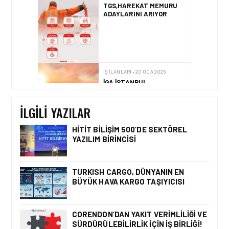
TGS,HAREKAT MEMURU
ADAYLARINI ARIYOR
İŞ İLANLARI • 20 OCA 2026
İGA İSTANBUL
HAVALIMANI YABAN
HAYATI EKIBINI
GÜÇLENDIRIYOR:
İLGILI YAZILAR
ORNITOLOG ARANIYOR
HITIT BILIŞIM 500’DE SEKTÖREL
YAZILIM BIRINCISI
IŞ ILANI • 31 TEM 2026
EMIRATES KABIN MEMURU
IŞE ALIMLARINI
TURKISH CARGO, DÜNYANIN EN
SÜRDÜRÜYOR
BÜYÜK HAVA KARGO TAŞIYICISI
CORENDON’DAN YAKIT VERIMLILIĞI VE
SÜRDÜRÜLEBILIRLIK IÇIN İŞ BIRLIĞI!
İŞ ILANI • 23 OCA 2026