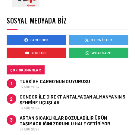
EMIRATES, KABIN
MEMURU BAŞVURULARINI
AÇTI
SOSYAL MEDYADA BIZ
FACEBOOK
X / TWITTER
İŞ ILANI • 21 OCA 2026
BBN AIRLINES TÜRKIYE
YOUTUBE
WHATSAPP
ANTALYA’DA DENEYIMLI
KABIN MEMURU ARIYOR
ÇOK OKUNANLAR
TURKISH CARGO’NUN DUYURUSU
1
07 AĞU 2024
CONDOR ILE DIREKT ANTALYA’DAN ALMANYA’NIN 5
2
ŞEHRINE UÇUŞLAR
07 AĞU 2024
ARTAN SICAKLIKLAR BOZULABILIR ÜRÜN
3
TAŞIMACILIĞINI ZORUNLU HALE GETIRIYOR
07 AĞU 2024