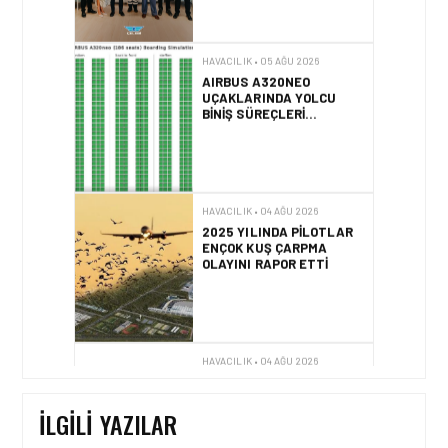
HAVACILIK • 05 AĞU 2026
AIRBUS A320NEO
UÇAKLARINDA YOLCU
BINIŞ SÜREÇLERI
SIMÜLASYONLA TEST
EDILDI!
HAVACILIK • 04 AĞU 2026
2025 YILINDA PILOTLAR
ENÇOK KUŞ ÇARPMA
OLAYINI RAPOR ETTI
HAVACILIK • 04 AĞU 2026
IFATCA 2027 YILLIK
KONFERANSI TÜRKIYE’DE
DÜZENLENECEK!
İLGILI YAZILAR