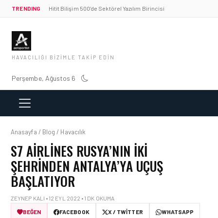
TRENDING
Hitit Bilişim 500’de Sektörel Yazılım Birincisi
HAVACILIĞI BIZIMLE TAKIP EDIN
Perşembe, Ağustos 6
Anasayfa / Blog / Havacılık
S7 AIRLINES RUSYA’NIN IKI
ŞEHRINDEN ANTALYA’YA UÇUŞ
BAŞLATIYOR
ZEYNEP KALI • 12 EYL 2022 • 1 DK OKUMA
BEĞEN
FACEBOOK
X / TWITTER
WHATSAPP