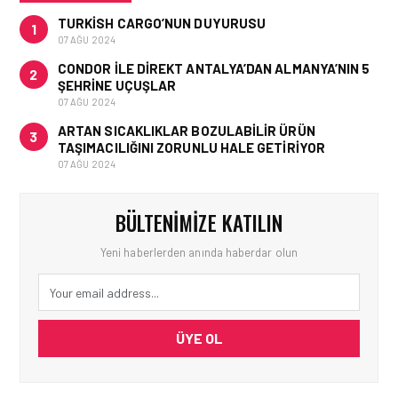
TURKISH CARGO’NUN DUYURUSU
1
07 AĞU 2024
CONDOR ILE DIREKT ANTALYA’DAN ALMANYA’NIN 5
2
ŞEHRINE UÇUŞLAR
07 AĞU 2024
ARTAN SICAKLIKLAR BOZULABILIR ÜRÜN
3
TAŞIMACILIĞINI ZORUNLU HALE GETIRIYOR
07 AĞU 2024
BÜLTENIMIZE KATILIN
Yeni haberlerden anında haberdar olun
ÜYE OL