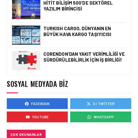
HITIT BILIŞIM 500’DE SEKTÖREL
YAZILIM BIRINCISI
HAVACILIK • 06 AĞU 2026
HITIT BILIŞIM 500’DE
SEKTÖREL YAZILIM
TURKISH CARGO, DÜNYANIN EN
BIRINCISI
BÜYÜK HAVA KARGO TAŞIYICISI
CORENDON’DAN YAKIT VERIMLILIĞI VE
SÜRDÜRÜLEBILIRLIK IÇIN İŞ BIRLIĞI!
HAVACILIK • 05 AĞU 2026
YAKIT MALIYETLERINDEKI
YÜZDE 46’LIK ARTIŞA
KARŞI HANGI ÖNLEMLER
SOSYAL MEDYADA BIZ
ALINIYOR?
FACEBOOK
X / TWITTER
HAVACILIK • 05 AĞU 2026
ÇELEBI HAVACILIK
YOUTUBE
WHATSAPP
MACARISTAN’DAN
BUDAPEŞTE GÖNÜLLÜ
KURTARMA BIRLIĞI’NE
ANLAMLI DESTEK!
ÇOK OKUNANLAR