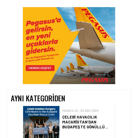
HAVACILIK • 06 AĞU 2026
HITIT BILIŞIM 500’DE
SEKTÖREL YAZILIM
BIRINCISI
HAVACILIK • 05 AĞU 2026
YAKIT MALIYETLERINDEKI
YÜZDE 46’LIK ARTIŞA
KARŞI HANGI ÖNLEMLER
ALINIYOR?
AYNI KATEGORIDEN
HAVACILIK • 05 AĞU 2026
ÇELEBI HAVACILIK
MACARISTAN’DAN
BUDAPEŞTE GÖNÜLLÜ
KURTARMA BIRLIĞI’NE
ANLAMLI DESTEK!