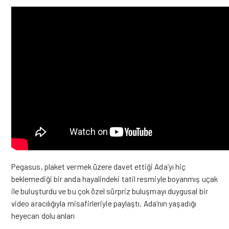
Pegasus, plaket vermek üzere davet ettiği Ada’yı hiç
beklemediği bir anda hayalindeki tatil resmiyle boyanmış uçak
ile buluşturdu ve bu çok özel sürpriz buluşmayı duygusal bir
video aracılığıyla misafirleriyle paylaştı. Ada’nın yaşadığı
heyecan dolu anları