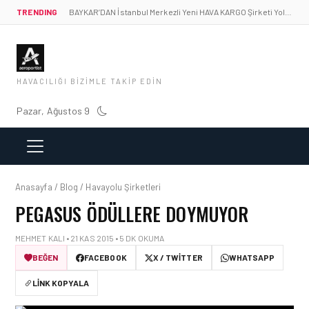
TRENDING
BAYKAR’DAN İstanbul Merkezli Yeni HAVA KARGO Şirketi Yolda!
HAVACILIĞI BIZIMLE TAKIP EDIN
Pazar, Ağustos 9
Anasayfa / Blog / Havayolu Şirketleri
PEGASUS ÖDÜLLERE DOYMUYOR
MEHMET KALI • 21 KAS 2015 • 5 DK OKUMA
BEĞEN
FACEBOOK
X / TWITTER
WHATSAPP
LINK KOPYALA