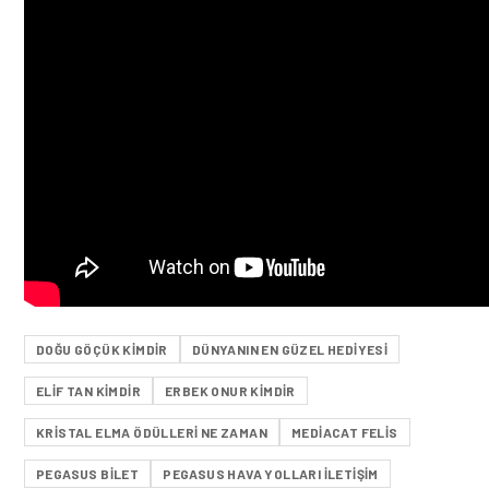
DOĞU GÖÇÜK KIMDIR
DÜNYANIN EN GÜZEL HEDIYESI
ELIF TAN KIMDIR
ERBEK ONUR KIMDIR
KRISTAL ELMA ÖDÜLLERI NE ZAMAN
MEDIACAT FELIS
PEGASUS BILET
PEGASUS HAVA YOLLARI ILETIŞIM