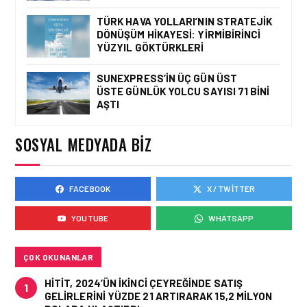
WINGIE ENUYGUN GROUP
YENI DAĞITIM YETENEĞI
TÜRK HAVA YOLLARI’NIN STRATEJIK
(NDC)
DÖNÜŞÜM HIKAYESI: YIRMIBIRINCI
ENTEGRASYONUYLA İŞ
YÜZYIL GÖKTÜRKLERI
BIRLIĞINI
DERINLEŞTIRIYOR
SUNEXPRESS’IN ÜÇ GÜN ÜST
HAVACILIK • 30 OCA 2026
ÜSTE GÜNLÜK YOLCU SAYISI 71 BINI
KÜRESEL HAVAYOLU
AŞTI
YOLCU TALEBINDE
İSTIKRARLI YÜKSELIŞ
SOSYAL MEDYADA BIZ
FACEBOOK
X / TWITTER
YOUTUBE
WHATSAPP
ÇOK OKUNANLAR
HITIT, 2024’ÜN IKINCI ÇEYREĞINDE SATIŞ
1
GELIRLERINI YÜZDE 21 ARTIRARAK 15,2 MILYON