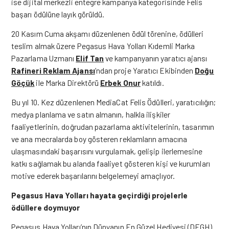
ise dijital merkezli entegre kampanya kategorisinde Felis
başarı ödülüne layık görüldü.
20 Kasım Cuma akşamı düzenlenen ödül törenine, ödülleri
teslim almak üzere Pegasus Hava Yolları Kıdemli Marka
Pazarlama Uzmanı
Elif Tan
ve kampanyanın yaratıcı ajansı
Rafineri Reklam Ajansı
’ndan proje Yaratıcı Ekibinden
Doğu
Göçük
ile Marka Direktörü
Erbek Onur
katıldı.
Bu yıl 10. Kez düzenlenen MediaCat Felis Ödülleri, yaratıcılığın;
medya planlama ve satın almanın, halkla ilişkiler
faaliyetlerinin, doğrudan pazarlama aktivitelerinin, tasarımın
ve ana mecralarda boy gösteren reklamların amacına
ulaşmasındaki başarısını vurgulamak, gelişip ilerlemesine
katkı sağlamak bu alanda faaliyet gösteren kişi ve kurumları
motive ederek başarılarını belgelemeyi amaçlıyor.
Pegasus Hava Yolları hayata geçirdiği projelerle
ödüllere doymuyor
Pegasus Hava Yolları’nın Dünyanın En Güzel Hediyesi (DEGH)