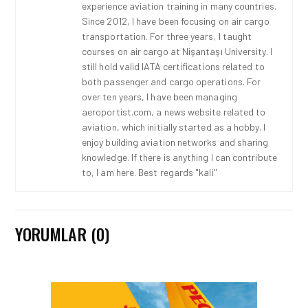
experience aviation training in many countries.
Since 2012, I have been focusing on air cargo
transportation. For three years, I taught
courses on air cargo at Nişantaşı University. I
still hold valid IATA certifications related to
both passenger and cargo operations. For
over ten years, I have been managing
aeroportist.com, a news website related to
aviation, which initially started as a hobby. I
enjoy building aviation networks and sharing
knowledge. If there is anything I can contribute
to, I am here. Best regards "kali"
HAVACILIK • 10 MAR 2026
KATAR HAVA
SAHASINDAKI KISITLAMA
NEDENIYLE QATAR
YORUMLAR (0)
AIRWAYS SINIRLI UÇUŞ
PROGRAMI UYGULUYOR
GÜNCEL HABERLER • 26 ŞUB 2026
SINGAPORE AIRLINES VE