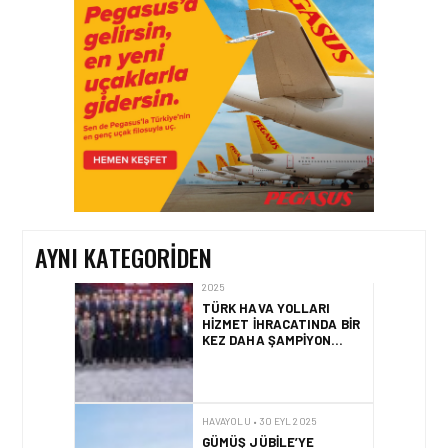
WINGIE ENUYGUN GROUP
YENI DAĞITIM YETENEĞI
(NDC)
ENTEGRASYONUYLA İŞ
BIRLIĞINI
DERINLEŞTIRIYOR
HAVACILIK • 30 OCA 2026
KÜRESEL HAVAYOLU
YOLCU TALEBINDE
İSTIKRARLI YÜKSELIŞ
AYNI KATEGORIDEN
HAVAYOLU ŞIRKETLERI • 28 KAS
2025
TÜRK HAVA YOLLARI
HIZMET İHRACATINDA BIR
KEZ DAHA ŞAMPIYON
OLDU
HAVAYOLU • 30 EYL 2025
GÜMÜŞ JÜBILE’YE