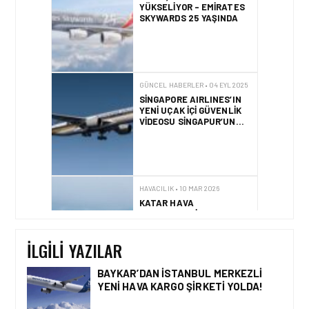
YÜKSELIYOR – EMIRATES
SKYWARDS 25 YAŞINDA
GÜNCEL HABERLER • 04 EYL 2025
SINGAPORE AIRLINES’IN
YENI UÇAK İÇI GÜVENLIK
VIDEOSU SINGAPUR’UN
KÜLTÜREL DOKUSUNU
YANSITIYOR
HAVACILIK • 10 MAR 2026
KATAR HAVA
SAHASINDAKI KISITLAMA
NEDENIYLE QATAR
AIRWAYS SINIRLI UÇUŞ
İLGILI YAZILAR
PROGRAMI UYGULUYOR
BAYKAR’DAN İSTANBUL MERKEZLI
YENI HAVA KARGO ŞIRKETI YOLDA!
GÜNCEL HABERLER • 26 ŞUB 2026
SINGAPORE AIRLINES VE