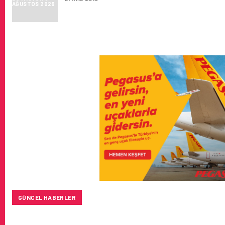
GÜNCEL HABERLER
TÜRK HAVA YOLLARI’NIN STRATEJIK DÖNÜŞÜM HIKAYESI: 