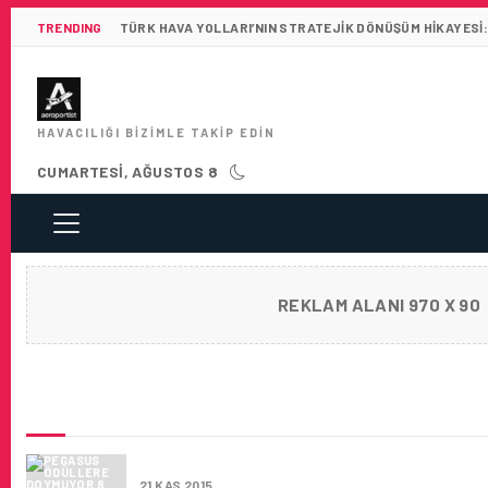
TRENDING
TÜRK HAVA YOLLARI’NIN STRATEJIK DÖNÜŞÜM HIKAYESI:
HAVACILIĞI BIZIMLE TAKIP EDIN
CUMARTESI, AĞUSTOS 8
REKLAM ALANI 970 X 90
SON HABERLER
PEGASUS ÖDÜLLERE DOYMUYOR
21 KAS 2015