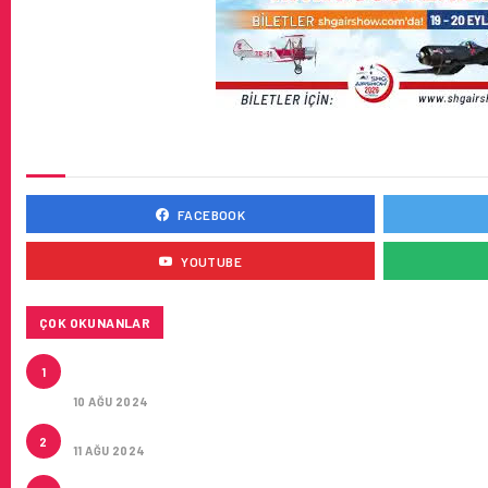
SOSYAL MEDYADA BIZ
FACEBOOK
YOUTUBE
ÇOK OKUNANLAR
HITIT, 2024’ÜN IKINCI ÇEYREĞINDE SATIŞ GELIRLER
1
MILYON DOLARA ULAŞTIRDI
10 AĞU 2024
ÇUKUROVA ULUSLARARASI HAVALIMANI AÇILDI
2
11 AĞU 2024
ÇUKUROVA ULUSLARARASI HAVALIMANI İLK YOLCULA