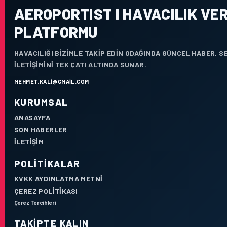
AEROPORTIST I HAVACILIK VER
PLATFORMU
HAVACILIĞI BIZIMLE TAKIP EDIN ODAĞINDA GÜNCEL HABER, 
ILETIŞIMINI TEK ÇATI ALTINDA SUNAR.
MEHMET.KALI@GMAIL.COM
KURUMSAL
ANASAYFA
SON HABERLER
İLETIŞIM
POLITIKALAR
KVKK AYDINLATMA METNI
ÇEREZ POLITIKASI
Çerez Tercihleri
TAKIPTE KALIN