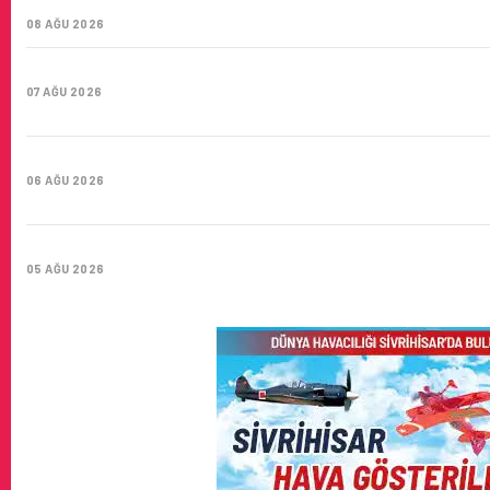
YÜZYIL GÖKTÜRKLERI
08 AĞU 2026
SUNEXPRESS’IN ÜÇ GÜN ÜST ÜSTE GÜNLÜK YOLCU SAYISI 
07 AĞU 2026
HITIT BILIŞIM 500’DE SEKTÖREL YAZILIM BIRINCISI
06 AĞU 2026
CORENDON’DAN YAKIT VERIMLILIĞI VE SÜRDÜRÜLEBILIRLIK 
05 AĞU 2026