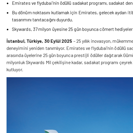
Emirates ve flydubai’nin ödüllü sadakat programı, sadakat dene
Bu dönüm noktasını kutlamak için Emirates, gelecek aydan itibare
tasarımını tanıtacağını duyurdu.
Skywards, 37 milyon üyesine 25 gün boyunca cömert hediyeler
İstanbul, Türkiye, 30 Eylül 2025
– 25 yıllık inovasyon, mükemme
deneyimini yeniden tanımlıyor.
Emirates
ve flydubai’nin ödüllü s
arasında üyelerine 25 gün boyunca prestijli ödüller dağıtarak Gümüş
milyonluk Skywards Mil çekilişine kadar, sadakat programı çeyrek a
kutluyor.