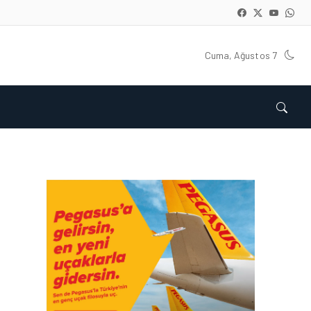
Cuma, Ağustos 7
HAVAYOLU • 05 AĞU 2026
CORENDON’DAN YAKIT
VERIMLILIĞI VE
SÜRDÜRÜLEBILIRLIK IÇIN
İŞ BIRLIĞI!
HAVAYOLU • 05 AĞU 2026