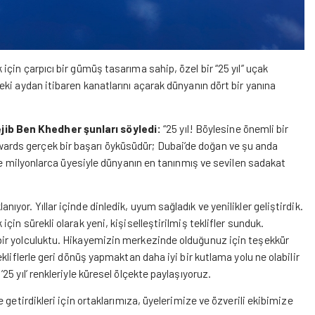
çin çarpıcı bir gümüş tasarıma sahip, özel bir “25 yıl” uçak
ki aydan itibaren kanatlarını açarak dünyanın dört bir yanına
ib Ben Khedher şunları söyledi:
“25 yıl! Böylesine önemli bir
rds gerçek bir başarı öyküsüdür; Dubai’de doğan ve şu anda
de milyonlarca üyesiyle dünyanın en tanınmış ve sevilen sadakat
or. Yıllar içinde dinledik, uyum sağladık ve yenilikler geliştirdik.
n sürekli olarak yeni, kişiselleştirilmiş teklifler sunduk.
ir yolculuktu. Hikayemizin merkezinde olduğunuz için teşekkür
liflerle geri dönüş yapmaktan daha iyi bir kutlama yolu ne olabilir
5 yıl’ renkleriyle küresel ölçekte paylaşıyoruz.
getirdikleri için ortaklarımıza, üyelerimize ve özverili ekibimize