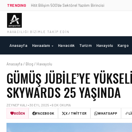
TRENDING
Hitit Bilişim 500’de Sektörel Yazılım Birincisi
HAVACILIĞI BIZIMLE TAKIP EDIN
Anasayfa
Havaalanı
Havacılık
Turizm
Havayolu
Kargo
Anasayfa / Blog / Havayolu
GÜMÜŞ JÜBILE’YE YÜKSEL
SKYWARDS 25 YAŞINDA
ZEYNEP KALI • 30 EYL 2025 • 6 DK OKUMA
BEĞEN
FACEBOOK
X / TWITTER
WHATSAPP
L