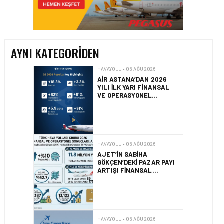
AIR ASTANA’DAN 2026
YILI İLK YARI FINANSAL
VE OPERASYONEL
SONUÇLARI!
AYNI KATEGORIDEN
HAVAYOLU • 05 AĞU 2026
AJET’IN SABIHA
GÖKÇEN’DEKI PAZAR PAYI
ARTIŞI FINANSAL
SONUÇLARI NASIL
ETKILEDI?
HAVAYOLU • 05 AĞU 2026
SUNEXPRESS’TEN YENI
KARIYER WEB SITESI VE
DIJITAL İŞE ALIM
PLATFORMU!
HAVAYOLU • 05 AĞU 2026