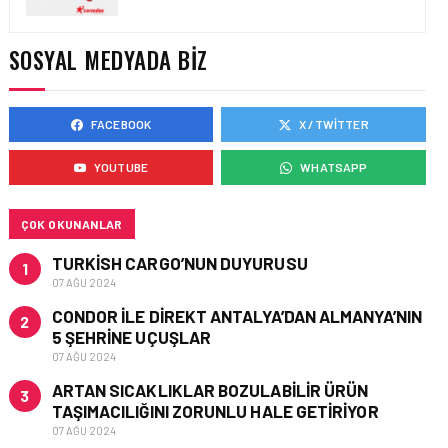
AIR ASTANA’DAN 2026
YILI İLK YARI FINANSAL
VE OPERASYONEL
SOSYAL MEDYADA BIZ
SONUÇLARI!
FACEBOOK
X / TWITTER
HAVAYOLU • 05 AĞU 2026
AJET’IN SABIHA
YOUTUBE
WHATSAPP
GÖKÇEN’DEKI PAZAR PAYI
ARTIŞI FINANSAL
SONUÇLARI NASIL
ETKILEDI?
ÇOK OKUNANLAR
TURKISH CARGO’NUN DUYURUSU
1
07 AĞU 2024
CONDOR ILE DIREKT ANTALYA’DAN ALMANYA’NIN
2
5 ŞEHRINE UÇUŞLAR
07 AĞU 2024
ARTAN SICAKLIKLAR BOZULABILIR ÜRÜN
3
TAŞIMACILIĞINI ZORUNLU HALE GETIRIYOR
07 AĞU 2024