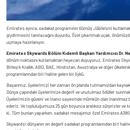
Emirates ayrıca, sadakat programının Gümüş Jübile’sini kutlamak i
giydirmesini tanıtacağını duyurdu. Özel çıkartmalı uçak, önümüzde
uçmaya hazırlanıyor.
Emirates Skywards Bölüm Kıdemli Başkan Yardımcısı Dr. Nej
dönüm noktasını kutlamaktan heyecan duyuyoruz. Emirates Skywa
Birleşik Krallık, ABD, BAE, Hindistan, Avustralya ve diğer ülkeler
programlarından biri haline gelen bir öykü.
Başarımız, üyelerimizi her zaman ön planda tutmamızdan kaynaklanıy
Dünya çapındaki üyelerimize değerli ve unutulmaz ödüller sunmak içi
Üyelerimizin güveni ve inancı sayesinde mümkün olan inanılmaz b
ederiz. Ve topluluğumuza 25 gün boyunca aralıksız sürprizler ve tek
ki. Tüm bunları yaparken, sadakat mesajımızı özel Emirates A380 ’2
Skywards’ı dünyanın en değerli sadakat programlarından biri haline 