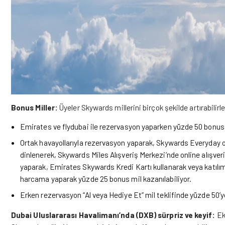
Bonus Miller:
Üyeler Skywards millerini birçok şekilde artırabilirle
Emirates ve flydubai ile rezervasyon yaparken yüzde 50 bonus S
Ortak havayollarıyla rezervasyon yaparak, Skywards Everyday or
dinlenerek, Skywards Miles Alışveriş Merkezi’nde online alışver
yaparak, Emirates Skywards Kredi Kartı kullanarak veya katılım
harcama yaparak yüzde 25 bonus mil kazanılabiliyor.
Erken rezervasyon “Al veya Hediye Et” mil teklifinde yüzde 50’y
Dubai Uluslararası Havalimanı’nda (DXB) sürpriz ve keyif:
Ek