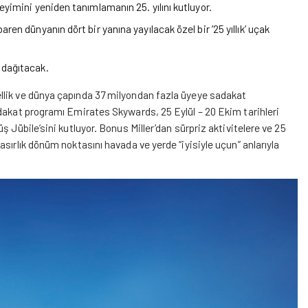
yimini yeniden tanımlamanın 25. yılını kutluyor.
n dünyanın dört bir yanına yayılacak özel bir ’25 yıllık’ uçak
 dağıtacak.
llik ve dünya çapında 37 milyondan fazla üyeye sadakat
adakat programı Emirates Skywards, 25 Eylül – 20 Ekim tarihleri
 Jübile’sini kutluyor. Bonus Miller’dan sürpriz aktivitelere ve 25
sırlık dönüm noktasını havada ve yerde “iyisiyle uçun” anlarıyla