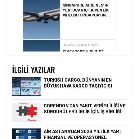
SINGAPORE AIRLINES’IN
YENI UÇAK İÇI GÜVENLIK
VIDEOSU SINGAPUR’UN
KÜLTÜREL DOKUSUNU
YANSITIYOR
HAVACILIK • 10 TEM 2025
SINGAPORE AIRLINES
GRUBU VE MANDAI
WILDLIFE GRUBU İŞ
BIRLIĞI
İLGILI YAZILAR
TURKISH CARGO, DÜNYANIN EN
BÜYÜK HAVA KARGO TAŞIYICISI
HAVACILIK • 10 MAR 2026
KATAR HAVA
SAHASINDAKI KISITLAMA
CORENDON’DAN YAKIT VERIMLILIĞI VE
NEDENIYLE QATAR
SÜRDÜRÜLEBILIRLIK IÇIN İŞ BIRLIĞI!
AIRWAYS SINIRLI UÇUŞ
PROGRAMI UYGULUYOR
AIR ASTANA’DAN 2026 YILI İLK YARI
FINANSAL VE OPERASYONEL
GÜNCEL HABERLER • 26 ŞUB 2026