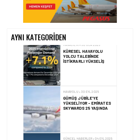
SINGAPORE AIRLINES VE
WINGIE ENUYGUN GROUP
YENI DAĞITIM YETENEĞI
(NDC)
ENTEGRASYONUYLA İŞ
BIRLIĞINI
AYNI KATEGORIDEN
DERINLEŞTIRIYOR
HAVACILIK • 30 OCA 2026
KÜRESEL HAVAYOLU
YOLCU TALEBINDE
İSTIKRARLI YÜKSELIŞ
HAVAYOLU • 30 EYL 2025
GÜMÜŞ JÜBILE’YE
YÜKSELIYOR – EMIRATES
SKYWARDS 25 YAŞINDA
GÜNCEL HABERLER • 04 EYL 2025