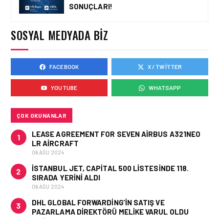
SONUÇLARI!
SINGAPORE AIRLINES VE
WINGIE ENUYGUN GROUP
YENI DAĞITIM YETENEĞI
SOSYAL MEDYADA BIZ
(NDC)
ENTEGRASYONUYLA İŞ
BIRLIĞINI
DERINLEŞTIRIYOR
FACEBOOK
X / TWITTER
HAVACILIK • 30 OCA 2026
KÜRESEL HAVAYOLU
YOUTUBE
WHATSAPP
YOLCU TALEBINDE
İSTIKRARLI YÜKSELIŞ
ÇOK OKUNANLAR
LEASE AGREEMENT FOR SEVEN AIRBUS A321NEO
1
LR AIRCRAFT
06 AĞU 2024
İSTANBUL JET, CAPITAL 500 LISTESINDE 118.
2
SIRADA YERINI ALDI
06 AĞU 2024
DHL GLOBAL FORWARDING’IN SATIŞ VE
3
PAZARLAMA DIREKTÖRÜ MELIKE VARUL OLDU