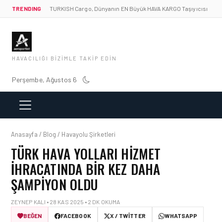
TRENDING
TURKISH Cargo, Dünyanın EN Büyük HAVA KARGO Taşıyıcısı
HAVACILIĞI BIZIMLE TAKIP EDIN
Perşembe, Ağustos 6
Anasayfa / Blog / Havayolu Şirketleri
TÜRK HAVA YOLLARI HIZMET
İHRACATINDA BIR KEZ DAHA
ŞAMPIYON OLDU
ZEYNEP KALI • 28 KAS 2025 • 2 DK OKUMA
BEĞEN
FACEBOOK
X / TWITTER
WHATSAPP