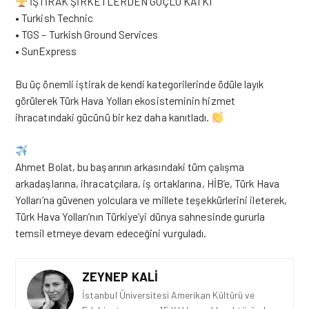
İŞTİRAK ŞİRKETLERDEN GÜÇLÜ KATKI
• Turkish Technic
• TGS – Turkish Ground Services
• SunExpress
Bu üç önemli iştirak de kendi kategorilerinde ödüle layık
görülerek Türk Hava Yolları ekosisteminin hizmet
ihracatındaki gücünü bir kez daha kanıtladı.
Ahmet Bolat, bu başarının arkasındaki tüm çalışma
arkadaşlarına, ihracatçılara, iş ortaklarına, HİB’e, Türk Hava
Yolları’na güvenen yolculara ve millete teşekkürlerini ileterek,
Türk Hava Yolları’nın Türkiye’yi dünya sahne
sinde
gururla
temsil etmeye devam edeceğini vurguladı.
ZEYNEP KALI
İstanbul Üniversitesi Amerikan Kültürü ve