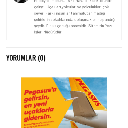
Edebiyatı mezunu. 15 Yıl Havacılık sektöründe
çalıştı. Uçakları,yolcuları ve yolculukları çok
sever. Farklı insanlar tanımak,tanımadığı
şehirlerin sokaklarında dolaşmak en hoşlandığı
şeydir. Bir kız çocuğu annesidir. Sitemizin Yazı
İşleri Müdürüdür
YORUMLAR (0)
HAVACILIK • 10 MAR 2026
KATAR HAVA
SAHASINDAKI KISITLAMA
NEDENIYLE QATAR
AIRWAYS SINIRLI UÇUŞ
PROGRAMI UYGULUYOR
GÜNCEL HABERLER • 26 ŞUB 2026