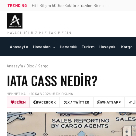
TRENDING
Hitit Bilişim 500’de Sektörel Yazılım Birincisi
HAVACILIĞI BIZIMLE TAKIP EDIN
Anasayfa
Havaalanı
Havacılık
Turizm
Havayolu
Kargo
Anasayfa / Blog / Kargo
IATA CASS NEDIR?
MEHMET KALI • 10 KAS 2024 • 5 DK OKUMA
BEĞEN
FACEBOOK
X / TWITTER
WHATSAPP
L