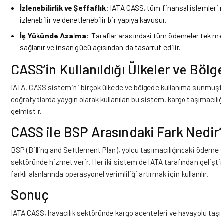
İzlenebilirlik ve Şeffaflık
: IATA CASS, tüm finansal işlemleri 
izlenebilir ve denetlenebilir bir yapıya kavuşur.
İş Yükünde Azalma
: Taraflar arasındaki tüm ödemeler tek me
sağlanır ve insan gücü açısından da tasarruf edilir.
CASS’in Kullanıldığı Ülkeler ve Bölg
IATA, CASS sistemini birçok ülkede ve bölgede kullanıma sunmuştu
coğrafyalarda yaygın olarak kullanılan bu sistem, kargo taşımacılığ
gelmiştir.
CASS ile BSP Arasındaki Fark Nedir
BSP (Billing and Settlement Plan), yolcu taşımacılığındaki ödeme
sektöründe hizmet verir. Her iki sistem de IATA tarafından gelişt
farklı alanlarında operasyonel verimliliği artırmak için kullanılır.
Sonuç
IATA CASS, havacılık sektöründe kargo acenteleri ve havayolu taşıyı