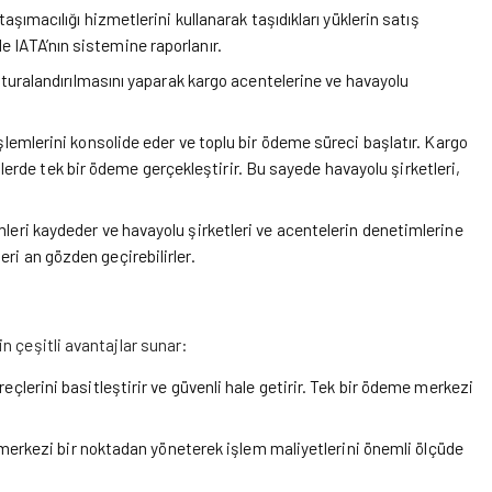
aşımacılığı hizmetlerini kullanarak taşıdıkları yüklerin satış
de IATA’nın sistemine raporlanır.
aturalandırılmasını yaparak kargo acentelerine ve havayolu
işlemlerini konsolide eder ve toplu bir ödeme süreci başlatır. Kargo
lerde tek bir ödeme gerçekleştirir. Bu sayede havayolu şirketleri,
leri kaydeder ve havayolu şirketleri ve acentelerin denetimlerine
leri an gözden geçirebilirler.
n çeşitli avantajlar sunar:
çlerini basitleştirir ve güvenli hale getirir. Tek bir ödeme merkezi
 merkezi bir noktadan yöneterek işlem maliyetlerini önemli ölçüde