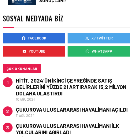
SONUÇLARI!
TURHAN ÖZEN SAUDI
CARGO CHIEF
COMMERCIAL OFFICER
SOSYAL MEDYADA BIZ
OLDU
FACEBOOK
X / TWITTER
KARGO • 06 TEM 2026
FLYDUBAI’DEN SABIHA
YOUTUBE
WHATSAPP
GÖKÇEN’E GÜNLÜK
UÇUŞLAR VE KARGO
HIZMETI BAŞLADI!
ÇOK OKUNANLAR
HITIT, 2024’ÜN IKINCI ÇEYREĞINDE SATIŞ
1
GELIRLERINI YÜZDE 21 ARTIRARAK 15,2 MILYON
DOLARA ULAŞTIRDI
10 AĞU 2024
ÇUKUROVA ULUSLARARASI HAVALIMANI AÇILDI
2
11 AĞU 2024
ÇUKUROVA ULUSLARARASI HAVALIMANI İLK
3
YOLCULARINI AĞIRLADI