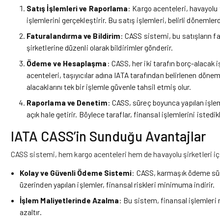
Satış İşlemleri ve Raporlama
: Kargo acenteleri, havayolu t
işlemlerini gerçekleştirir. Bu satış işlemleri, belirli dönemler
Faturalandırma ve Bildirim
: CASS sistemi, bu satışların f
şirketlerine düzenli olarak bildirimler gönderir.
Ödeme ve Hesaplaşma
: CASS, her iki tarafın borç-alacak 
acenteleri, taşıyıcılar adına IATA tarafından belirlenen dönem
alacaklarını tek bir işlemle güvenle tahsil etmiş olur.
Raporlama ve Denetim
: CASS, süreç boyunca yapılan işlem
açık hale getirir. Böylece taraflar, finansal işlemlerini istedik
IATA CASS’in Sunduğu Avantajlar
CASS sistemi, hem kargo acenteleri hem de havayolu şirketleri içi
Kolay ve Güvenli Ödeme Sistemi
: CASS, karmaşık ödeme süre
üzerinden yapılan işlemler, finansal riskleri minimuma indirir.
İşlem Maliyetlerinde Azalma
: Bu sistem, finansal işlemleri
azaltır.