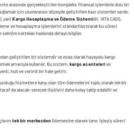
cente arasında gerçekleştirilen kompleks finansal işlemlerle dolu bir
ağlamak için uluslararası düzeyde geliştirilen bazı sistemler vardır.
, yani
Kargo Hesaplaşma ve Ödeme Sistemi
’dir. IATA CASS,
ödeme ve hesaplaşma işlemlerini standartlaştırarak bu süreci
e sektöre kattıkları hakkında detaylı bilgiler.
ndan geliştirilen bir sistemdir ve esas olarak havayolu kargo
mek amacıyla kullanılır. Bu sistem,
kargo acenteleri
ve
li, hızlı ve verimli bir hale getirir.
sunduğu hizmetlere karşı olan tüm ödemelerini toplu olarak tek bir
araf da alacak-verecek ilişkisini daha kolay takip edebilir ve
çlarını
tek bir merkezden
ödemesine olanak tanır. İşleyiş süreci