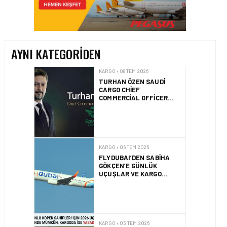
TURHAN ÖZEN SAUDI
CARGO CHIEF
COMMERCIAL OFFICER
OLDU
AYNI KATEGORIDEN
KARGO • 06 TEM 2026
FLYDUBAI’DEN SABIHA
GÖKÇEN’E GÜNLÜK
UÇUŞLAR VE KARGO
HIZMETI BAŞLADI!
KARGO • 05 TEM 2026
BASIK BURUNLU KÖPEK
SAHIPLERI IÇIN 2026
UÇUŞ REHBERI
KARGO • 05 TEM 2026