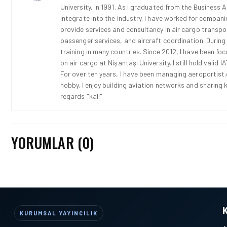
University, in 1991. As I graduated from the Business 
integrate into the industry. I have worked for compani
provide services and consultancy in air cargo transport
passenger services, and aircraft coordination. During
training in many countries. Since 2012, I have been fo
on air cargo at Nişantaşı University. I still hold vali
For over ten years, I have been managing aeroportist.c
hobby. I enjoy building aviation networks and sharing k
regards "kali"
YORUMLAR (0)
KURUMSAL YAYINCILIK