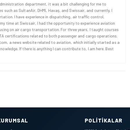
Administration department, it was a bit challenging for me to
es such as SultanAir, DHMI, Havaş, and Swissair, and currently, I
ation. I have experience in dispatching, air traffic control,
 my time at Swissair, I had the opportunity to experience aviation
cusing on air cargo transportation. For three years, I taught courses
d IATA certifications related to both passenger and cargo operations.
om, a news website related to aviation, which initially started as a
nowledge. If there is anything I can contribute to, I am here. Best
KURUMSAL
POLITIKALAR