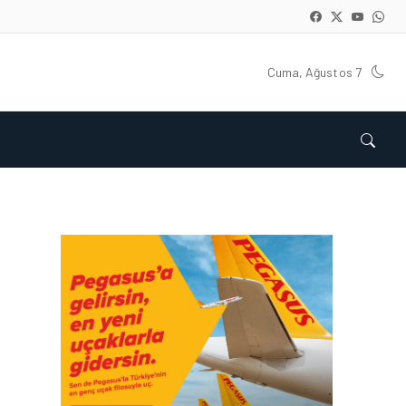
Cuma, Ağustos 7
KARGO • 26 TEM 2026
HONG KONG VE ÇIN’DEN
AVRUPA’YA HAVA
KARGODA SERT DÜŞÜŞ
KARGO • 08 TEM 2026