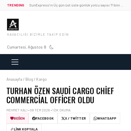
TRENDING
SunExpress’in Üç gün üst üste günlük yolcu sayısı 71 bini aştı
HAVACILIĞI BIZIMLE TAKIP EDIN
Cumartesi, Ağustos 8
Anasayfa / Blog / Kargo
TURHAN ÖZEN SAUDI CARGO CHIEF
COMMERCIAL OFFICER OLDU
MEHMET KALI • 08 TEM 2026 • 1 DK OKUMA
BEĞEN
FACEBOOK
X / TWITTER
WHATSAPP
LINK KOPYALA