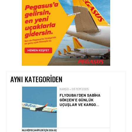
HONG KONG VE ÇIN’DEN
AVRUPA’YA HAVA
KARGODA SERT DÜŞÜŞ
KARGO • 06 TEM 2026
FLYDUBAI’DEN SABIHA
GÖKÇEN’E GÜNLÜK
UÇUŞLAR VE KARGO
HIZMETI BAŞLADI!
AYNI KATEGORIDEN
KARGO • 05 TEM 2026
BASIK BURUNLU KÖPEK
SAHIPLERI IÇIN 2026
UÇUŞ REHBERI
KARGO • 05 TEM 2026