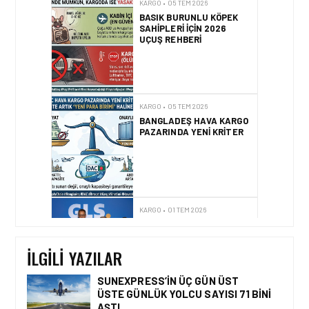
BANGLADEŞ HAVA KARGO
PAZARINDA YENI KRITER
KARGO • 01 TEM 2026
GLS, STRATEJIK
ORTAKLIK ILE TÜRKIYE
KARGO PAZARINA GIRIŞ
YAPIYOR
KARGO • 01 TEM 2026
GLS EXPANDS INTO
TÜRKIYE THROUGH
STRATEGIC JOINT
İLGILI YAZILAR
VENTURE
SUNEXPRESS’IN ÜÇ GÜN ÜST
ÜSTE GÜNLÜK YOLCU SAYISI 71 BINI
AŞTI
KARGO • 26 TEM 2026