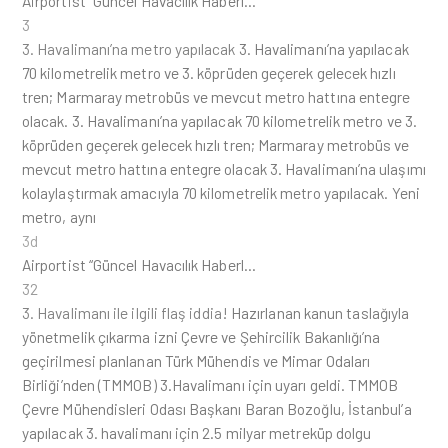
Airportist “Güncel Havacılık Haberl…
3
3. Havalimanı’na metro yapılacak
3. Havalimanı’na yapılacak
70 kilometrelik metro ve 3. köprüden geçerek gelecek hızlı
tren; Marmaray metrobüs ve mevcut metro hattına entegre
olacak. 3. Havalimanı’na yapılacak 70 kilometrelik metro ve 3.
köprüden geçerek gelecek hızlı tren; Marmaray metrobüs ve
mevcut metro hattına entegre olacak 3. Havalimanı’na ulaşımı
kolaylaştırmak amacıyla 70 kilometrelik metro yapılacak. Yeni
metro, aynı
3d
Airportist “Güncel Havacılık Haberl…
32
3. Havalimanı ile ilgili flaş iddia!
Hazırlanan kanun taslağıyla
yönetmelik çıkarma izni Çevre ve Şehircilik Bakanlığı’na
geçirilmesi planlanan Türk Mühendis ve Mimar Odaları
Birliği’nden (TMMOB) 3.Havalimanı için uyarı geldi. TMMOB
Çevre Mühendisleri Odası Başkanı Baran Bozoğlu, İstanbul’a
yapılacak 3. havalimanı için 2.5 milyar metreküp dolgu