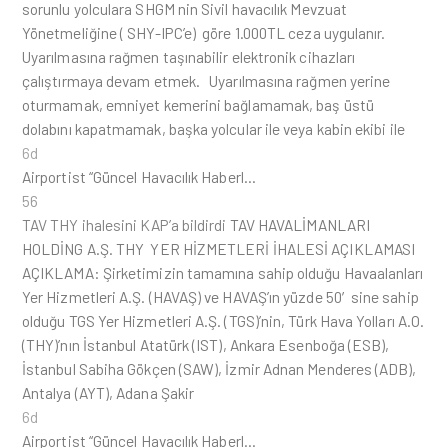
sorunlu yolculara SHGM nin Sivil havacılık Mevzuat
Yönetmeliğine ( SHY-IPC’e) göre 1.000TL ceza uygulanır.
Uyarılmasına rağmen taşınabilir elektronik cihazları
çalıştırmaya devam etmek. Uyarılmasına rağmen yerine
oturmamak, emniyet kemerini bağlamamak, baş üstü
dolabını kapatmamak, başka yolcular ile veya kabin ekibi ile
6d
Airportist “Güncel Havacılık Haberl…
56
TAV THY ihalesini KAP’a bildirdi
TAV HAVALİMANLARI
HOLDİNG A.Ş. THY YER HİZMETLERİ İHALESİ AÇIKLAMASI
AÇIKLAMA: Şirketimizin tamamına sahip olduğu Havaalanları
Yer Hizmetleri A.Ş. (HAVAŞ) ve HAVAŞ’ın yüzde 50′sine sahip
olduğu TGS Yer Hizmetleri A.Ş. (TGS)’nin, Türk Hava Yolları A.O.
(THY)’nın İstanbul Atatürk (IST), Ankara Esenboğa (ESB),
İstanbul Sabiha Gökçen (SAW), İzmir Adnan Menderes (ADB),
Antalya (AYT), Adana Şakir
6d
Airportist “Güncel Havacılık Haberl…