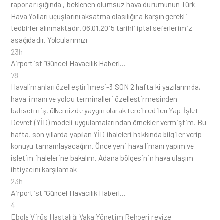
raporlar ışığında , beklenen olumsuz hava durumunun Türk
Hava Yolları uçuşlarını aksatma olasılığına karşın gerekli
tedbirler alınmaktadır. 06.01.2015 tarihli iptal seferlerimiz
aşağıdadır. Yolcularımızı
23h
Airportist “Güncel Havacılık Haberl…
78
Havalimanları özelleştirilmesi-3
SON 2 hafta ki yazılarımda,
hava limanı ve yolcu terminalleri özelleştirmesinden
bahsetmiş, ülkemizde yaygın olarak tercih edilen Yap-İşlet-
Devret (YİD) modeli uygulamalarından örnekler vermiştim. Bu
hafta, son yıllarda yapılan YİD ihaleleri hakkında bilgiler verip
konuyu tamamlayacağım. Önce yeni hava limanı yapım ve
işletim ihalelerine bakalım. Adana bölgesinin hava ulaşım
ihtiyacını karşılamak
23h
Airportist “Güncel Havacılık Haberl…
4
Ebola Virüs Hastalığı Vaka Yönetim Rehberi revize