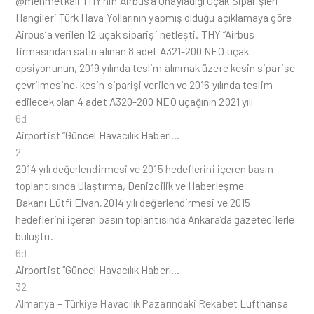
@mehmetkali THY’nin Airbus’a Onayladığı Uçak Siparişleri
Hangileri Türk Hava Yollarının yapmış olduğu açıklamaya göre
Airbus’a verilen 12 uçak siparişi netleşti. THY “Airbus
firmasından satın alınan 8 adet A321-200 NEO uçak
opsiyonunun, 2019 yılında teslim alınmak üzere kesin siparişe
çevrilmesine, kesin siparişi verilen ve 2016 yılında teslim
edilecek olan 4 adet A320-200 NEO uçağının 2021 yılı
6d
Airportist “Güncel Havacılık Haberl…
2
2014 yılı değerlendirmesi ve 2015 hedeflerini içeren basın
toplantısında
Ulaştırma, Denizcilik ve Haberleşme
Bakanı Lütfi Elvan,2014 yılı değerlendirmesi ve 2015
hedeflerini içeren basın toplantısında Ankara’da gazetecilerle
buluştu.
6d
Airportist “Güncel Havacılık Haberl…
32
Almanya – Türkiye Havacılık Pazarındaki Rekabet
Lufthansa