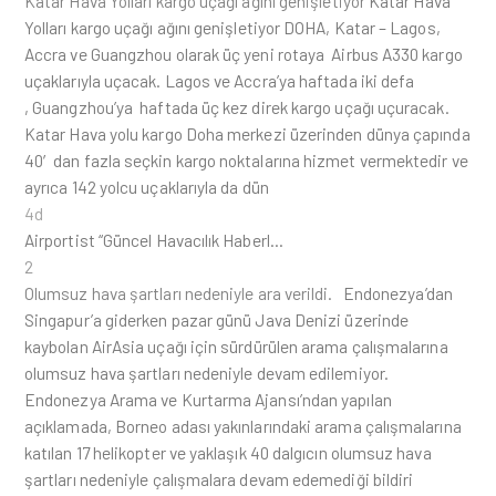
Katar Hava Yolları kargo uçağı ağını genişletiyor
Katar Hava
Yolları kargo uçağı ağını genişletiyor DOHA, Katar – Lagos,
Accra ve Guangzhou olarak üç yeni rotaya Airbus A330 kargo
uçaklarıyla uçacak. Lagos ve Accra’ya haftada iki defa
, Guangzhou’ya haftada üç kez direk kargo uçağı uçuracak.
Katar Hava yolu kargo Doha merkezi üzerinden dünya çapında
40′dan fazla seçkin kargo noktalarına hizmet vermektedir ve
ayrıca 142 yolcu uçaklarıyla da dün
4d
Airportist “Güncel Havacılık Haberl…
2
Olumsuz hava şartları nedeniyle ara verildi.
Endonezya’dan
Singapur’a giderken pazar günü Java Denizi üzerinde
kaybolan AirAsia uçağı için sürdürülen arama çalışmalarına
olumsuz hava şartları nedeniyle devam edilemiyor.
Endonezya Arama ve Kurtarma Ajansı’ndan yapılan
açıklamada, Borneo adası yakınlarındaki arama çalışmalarına
katılan 17 helikopter ve yaklaşık 40 dalgıcın olumsuz hava
şartları nedeniyle çalışmalara devam edemediği bildiri