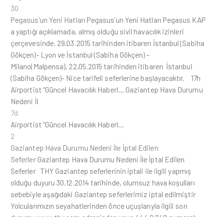
30
Pegasus’un Yeni Hatları
Pegasus’un Yeni Hatları Pegasus KAP
a yaptığı açıklamada, almış olduğu sivil havacılık izinleri
çerçevesinde, 29.03.2015 tarihinden itibaren İstanbul (Sabiha
Gökçen)- Lyon ve İstanbul (Sabiha Gökçen) –
Milano(Malpensa), 22.05.2015 tarihinden itibaren İstanbul
(Sabiha Gökçen)- Nice tarifeli seferlerine başlayacaktır. 17h
Airportist “Güncel Havacılık Haberl… Gaziantep Hava Durumu
Nedeni İl
7d
Airportist “Güncel Havacılık Haberl…
2
Gaziantep Hava Durumu Nedeni İle İptal Edilen
Seferler
Gaziantep Hava Durumu Nedeni İle İptal Edilen
Seferler THY Gaziantep seferlerinin iptali ile ilgili yapmış
olduğu duyuru 30.12.2014 tarihinde, olumsuz hava koşulları
sebebiyle aşağıdaki Gaziantep seferlerimiz iptal edilmiştir
Yolcularımızın seyahatlerinden önce uçuşlarıyla ilgili son