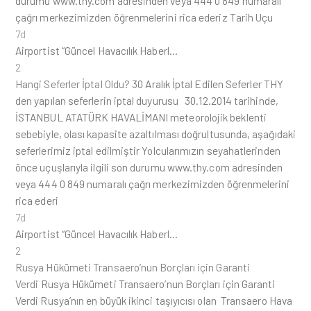
durumu www.thy.com adresinden veya 444 0 849 numaralı
çağrı merkezimizden öğrenmelerini rica ederiz Tarih Uçu
7d
Airportist “Güncel Havacılık Haberl…
2
Hangi Seferler İptal Oldu?
30 Aralık İptal Edilen Seferler THY
den yapılan seferlerin iptal duyurusu 30.12.2014 tarihinde,
İSTANBUL ATATÜRK HAVALİMANI meteorolojik beklenti
sebebiyle, olası kapasite azaltılması doğrultusunda, aşağıdaki
seferlerimiz iptal edilmiştir Yolcularımızın seyahatlerinden
önce uçuşlarıyla ilgili son durumu www.thy.com adresinden
veya 444 0 849 numaralı çağrı merkezimizden öğrenmelerini
rica ederi
7d
Airportist “Güncel Havacılık Haberl…
2
Rusya Hükümeti Transaero’nun Borçları için Garanti
Verdi
Rusya Hükümeti Transaero’nun Borçları için Garanti
Verdi Rusya’nın en büyük ikinci taşıyıcısı olan Transaero Hava