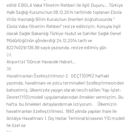
edildi
EBOLA Vaka Yönetim Rehberi ile ilgili Duyuru… Türkiye
Halk Sağlığı Kurumu’nun 08.12.2014 tarihinde toplanan Ebola
Virüs Hastalığı Bilim Kurulu’nun önerileri doğrultusunda “
Ebola Vaka Yönetim Rehberi” revize edilmiştir. Konuyla ilgili
olarak Sağlık Bakanlığı Türkiye Hudut ve Sahiller Sağlık Genel
Müdürlüğü’nün gönderdiği 24.12.2014 tarih ve
82274029/136.99 sayılı yazısında, revize edilmiş gün
2d
Airportist “Güncel Havacılık Haberl…
36
Havalimanları Özelleştirilmesi-2
GEÇTİĞİMİZ haftaki
yazımda, havalimanı ve yolcu terminalleri özelleştirmesinden
bahsetmiş, ülkemizde yaygın olarak tercih edilen ‘Yap-İşlet-
Devret’(YİD) modeli uygulamalarından örnekler vermiştim. Bu
hafta bu örnekleri detaylandırmak istiyorum. Ülkemizin
havalimanları özelleştirilmesi, 1993 yılında yapılan ihale ile
Antalya Havalimanı 1. Dış Hatlar Terminal binasının YİD modeli
ile özel se