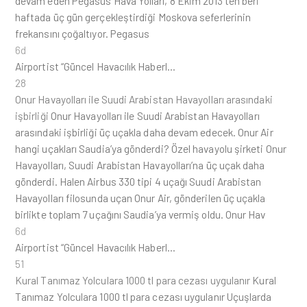
devam eden Pegasus Hava Yolları, 8 Ekim 2013’ten beri
haftada üç gün gerçekleştirdiği Moskova seferlerinin
frekansını çoğaltıyor. Pegasus
6d
Airportist “Güncel Havacılık Haberl…
28
Onur Havayolları ile Suudi Arabistan Havayolları arasındaki
işbirliği
Onur Havayolları ile Suudi Arabistan Havayolları
arasındaki işbirliği üç uçakla daha devam edecek. Onur Air
hangi uçakları Saudia’ya gönderdi? Özel havayolu şirketi Onur
Havayolları, Suudi Arabistan Havayolları’na üç uçak daha
gönderdi. Halen Airbus 330 tipi 4 uçağı Suudi Arabistan
Havayolları filosunda uçan Onur Air, gönderilen üç uçakla
birlikte toplam 7 uçağını Saudia’ya vermiş oldu. Onur Hav
6d
Airportist “Güncel Havacılık Haberl…
51
Kural Tanımaz Yolculara 1000 tl para cezası uygulanır
Kural
Tanımaz Yolculara 1000 tl para cezası uygulanır Uçuşlarda