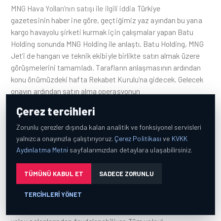
MNG Hava Yolları’nın satışı ile ilgili iddia
Türkiye
gazetesinin haber ine göre, geçtiğimiz yaz ayından bu yana
kargo havayolu şirketi kurmak için çalışmalar yapan Batu
Holding sonunda MNG Holding ile anlaştı. Batu Holding, MNG
Jet’i de hangarı ve teknik ekibiyle birlikte satın almak üzere
görüşmelerini tamamladı. Tarafların anlaşmasının ardından
konu önümüzdeki hafta Rekabet Kurulu’na gidecek. Gelecek
onayın ardından satın alma operasyonun
7d
Çerez tercihleri
Airportist “Güncel Havacılık Haberl…
26
Zorunlu çerezler dışında kalan analitik ve fonksiyonel servisleri
THY özel yolcu salonlarını ücretli kullanıma da
yalnızca onayınızla çalıştırıyoruz.
Çerez Politikası
ve
KVKK
açtı
Aydınlatma Metni
SabihaGökçen Lounge THY Kış tarifesi boyunca Atatürk
sayfalarımızdan detaylara ulaşabilirsiniz.
Havalimanı İç Hatlar ve Dış Hatlar Geliş ile Sabiha Gökçen
Havalimanı Dış Hatlar özel yolcu salonları kapılarını tüm
TÜMÜNÜ KABUL ET
SADECE ZORUNLU
yolcularına açıyor. Yolcu yoğunluğunun az olduğu saatlerde,
TERCIHLERI YÖNET
özel yolcu salonunu kullanamayan tüm yolcular, hizmetin Türk
Hava Yolları tarafından belirlenmiş ücretini ödeyerek özel