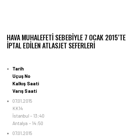
HAVA MUHALEFETI SEBEBIYLE 7 OCAK 2015’TE
IPTAL EDILEN ATLASJET SEFERLERI
Tarih
Uçuş No
Kalkış Saati
Varış Saati
07.01.2015
KK14
İstanbul – 13:40
Antalya – 14:50
07.01.2015