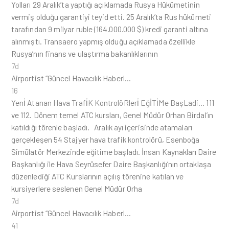
Yolları 29 Aralık’ta yaptığı açıklamada Rusya Hükümetinin
vermiş olduğu garantiyi teyid etti. 25 Aralık’ta Rus hükümeti
tarafından 9 milyar ruble (164.000.000 $) kredi garanti altına
alınmıştı. Transaero yapmış olduğu açıklamada özellikle
Rusya’nın finans ve ulaştırma bakanlıklarının
7d
Airportist “Güncel Havacılık Haberl…
16
Yeni̇ Atanan Hava Trafi̇K KontrolöRleri̇ EğİTi̇Me BaşLadi…
111
ve 112. Dönem temel ATC kursları, Genel Müdür Orhan Birdal’ın
katıldığı törenle başladı. Aralık ayı içerisinde atamaları
gerçekleşen 54 Stajyer hava trafik kontrolörü, Esenboğa
Simülatör Merkezinde eğitime başladı. İnsan Kaynakları Daire
Başkanlığı ile Hava Seyrüsefer Daire Başkanlığı’nın ortaklaşa
düzenlediği ATC Kurslarının açılış törenine katılan ve
kursiyerlere seslenen Genel Müdür Orha
7d
Airportist “Güncel Havacılık Haberl…
41