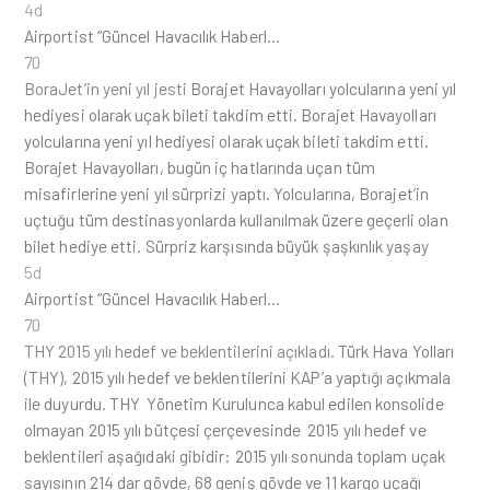
4d
Airportist “Güncel Havacılık Haberl…
70
BoraJet’in yeni yıl jesti
Borajet Havayolları yolcularına yeni yıl
hediyesi olarak uçak bileti takdim etti. Borajet Havayolları
yolcularına yeni yıl hediyesi olarak uçak bileti takdim etti.
Borajet Havayolları, bugün iç hatlarında uçan tüm
misafirlerine yeni yıl sürprizi yaptı. Yolcularına, Borajet’in
uçtuğu tüm destinasyonlarda kullanılmak üzere geçerli olan
bilet hediye etti. Sürpriz karşısında büyük şaşkınlık yaşay
5d
Airportist “Güncel Havacılık Haberl…
70
THY 2015 yılı hedef ve beklentilerini açıkladı.
Türk Hava Yolları
(THY), 2015 yılı hedef ve beklentilerini KAP’a yaptığı açıkmala
ile duyurdu. THY Yönetim Kurulunca kabul edilen konsolide
olmayan 2015 yılı bütçesi çerçevesinde 2015 yılı hedef ve
beklentileri aşağıdaki gibidir: 2015 yılı sonunda toplam uçak
sayısının 214 dar gövde, 68 geniş gövde ve 11 kargo uçağı