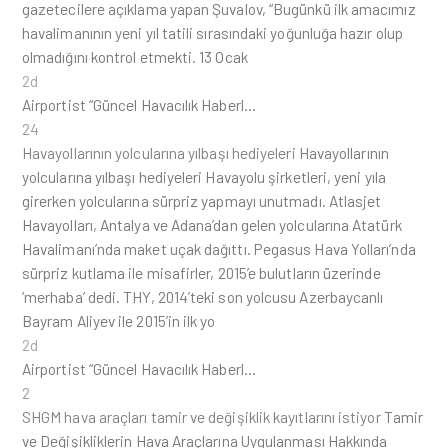
gazetecilere açıklama yapan Şuvalov, “Bugünkü ilk amacımız
havalimanının yeni yıl tatili sırasındaki yoğunluğa hazır olup
olmadığını kontrol etmekti. 13 Ocak
2d
Airportist “Güncel Havacılık Haberl…
24
Havayollarının yolcularına yılbaşı hediyeleri
Havayollarının
yolcularına yılbaşı hediyeleri Havayolu şirketleri, yeni yıla
girerken yolcularına sürpriz yapmayı unutmadı. Atlasjet
Havayolları, Antalya ve Adana’dan gelen yolcularına Atatürk
Havalimanı’nda maket uçak dağıttı. Pegasus Hava Yolları’nda
sürpriz kutlama ile misafirler, 2015’e bulutların üzerinde
‘merhaba’ dedi. THY, 2014’teki son yolcusu Azerbaycanlı
Bayram Aliyev ile 2015’in ilk yo
2d
Airportist “Güncel Havacılık Haberl…
2
SHGM hava araçları tamir ve değişiklik kayıtlarını istiyor
Tamir
ve Değişikliklerin Hava Araçlarına Uygulanması Hakkında