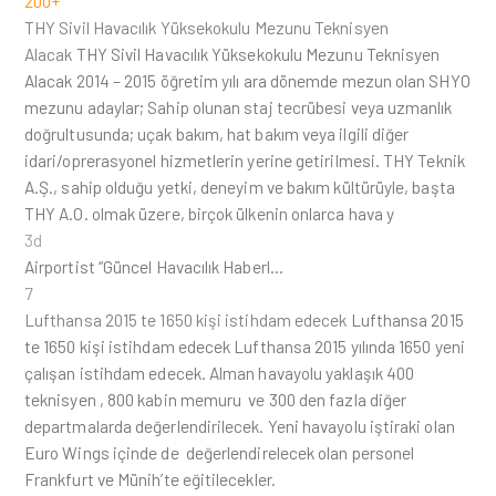
200+
THY Sivil Havacılık Yüksekokulu Mezunu Teknisyen
Alacak
THY Sivil Havacılık Yüksekokulu Mezunu Teknisyen
Alacak 2014 – 2015 öğretim yılı ara dönemde mezun olan SHYO
mezunu adaylar; Sahip olunan staj tecrübesi veya uzmanlık
doğrultusunda; uçak bakım, hat bakım veya ilgili diğer
idari/oprerasyonel hizmetlerin yerine getirilmesi. THY Teknik
A.Ş., sahip olduğu yetki, deneyim ve bakım kültürüyle, başta
THY A.O. olmak üzere, birçok ülkenin onlarca hava y
3d
Airportist “Güncel Havacılık Haberl…
7
Lufthansa 2015 te 1650 kişi istihdam edecek
Lufthansa 2015
te 1650 kişi istihdam edecek Lufthansa 2015 yılında 1650 yeni
çalışan istihdam edecek. Alman havayolu yaklaşık 400
teknisyen , 800 kabin memuru ve 300 den fazla diğer
departmalarda değerlendirilecek. Yeni havayolu iştiraki olan
Euro Wings içinde de değerlendirelecek olan personel
Frankfurt ve Münih’te eğitilecekler.