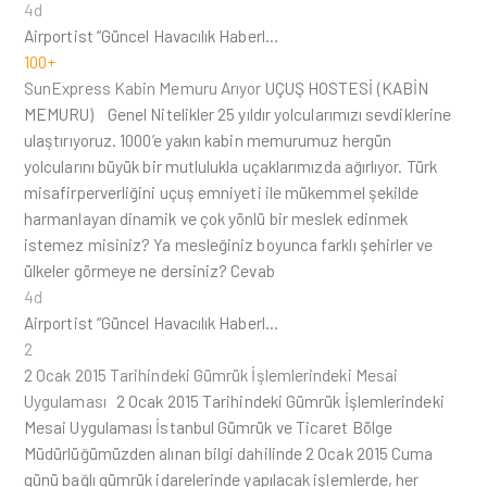
4d
Airportist “Güncel Havacılık Haberl…
100+
SunExpress Kabin Memuru Arıyor
UÇUŞ HOSTESİ (KABİN
MEMURU) Genel Nitelikler 25 yıldır yolcularımızı sevdiklerine
ulaştırıyoruz. 1000’e yakın kabin memurumuz hergün
yolcularını büyük bir mutlulukla uçaklarımızda ağırlıyor. Türk
misafirperverliğini uçuş emniyeti ile mükemmel şekilde
harmanlayan dinamik ve çok yönlü bir meslek edinmek
istemez misiniz? Ya mesleğiniz boyunca farklı şehirler ve
ülkeler görmeye ne dersiniz? Cevab
4d
Airportist “Güncel Havacılık Haberl…
2
2 Ocak 2015 Tarihindeki Gümrük İşlemlerindeki Mesai
Uygulaması
2 Ocak 2015 Tarihindeki Gümrük İşlemlerindeki
Mesai Uygulaması İstanbul Gümrük ve Ticaret Bölge
Müdürlüğümüzden alınan bilgi dahilinde 2 Ocak 2015 Cuma
günü bağlı gümrük idarelerinde yapılacak işlemlerde, her