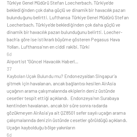
Türkiye Genel Müdürü Stefan Loecherbach, Türkiye’de
beklediğinden çok daha güçlü ve dinamik bir havacılık pazarı
bulunduğunu belirtti. Lufthansa Türkiye Genel Müdürü Stefan
Loecherbach, Türkiye’de beklediğinden çok daha güçlü ve
dinamik bir havacılık pazarı bulunduğunu belirtti. Loecher-
bach’a göre ise istikrarlı büyüme gösteren Pegasus Hava
Yolları, Lufthansa’nın en ciddi rakibi. Türki
6d
Airportist “Güncel Havacılık Haberl…
37
Kaybolan Uçak Bulundu mu?
Endonezya’dan Singapur’a
gitmek için havalanan, ancak bağlantısı kesilen AirAsia
uçağının arama çalışmalarında ekiplerin deniz üstünde
cesetler tespit ettiği açıklandı. Endonzeya’nın Surabaya
kentinden havalanan, ancak bir süre sonra radarda
gözükmeyen AirAsia’ya ait QZ8501 sefer sayılı uçağın arama
çalışmalarında denizin üstünde cesetler görüldüğü açıklandı.
Uçağın kaybolduğu bölge yakınların
6d