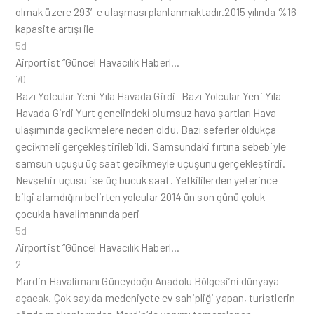
olmak üzere 293′e ulaşması planlanmaktadır.2015 yılında %16
kapasite artışı ile
5d
Airportist “Güncel Havacılık Haberl…
70
Bazı Yolcular Yeni Yıla Havada Girdi
Bazı Yolcular Yeni Yıla
Havada Girdi Yurt genelindeki olumsuz hava şartları Hava
ulaşımında gecikmelere neden oldu. Bazı seferler oldukça
gecikmeli gerçekleştirilebildi. Samsundaki fırtına sebebiyle
samsun uçuşu üç saat gecikmeyle uçuşunu gerçekleştirdi.
Nevşehir uçuşu ise üç bucuk saat. Yetkililerden yeterince
bilgi alamdığını belirten yolcular 2014 ün son günü çoluk
çocukla havalimanında peri
5d
Airportist “Güncel Havacılık Haberl…
2
Mardin Havalimanı Güneydoğu Anadolu Bölgesi’ni dünyaya
açacak.
Çok sayıda medeniyete ev sahipliği yapan, turistlerin