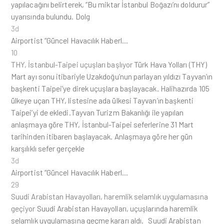
yapılacağını belirterek, “Bu miktar İstanbul Boğazı’nı doldurur”
uyarısında bulundu. Dolg
3d
Airportist “Güncel Havacılık Haberl…
10
THY, İstanbul-Taipei uçuşları başlıyor
Türk Hava Yolları (THY)
Mart ayı sonu itibariyle Uzakdoğu’nun parlayan yıldızı Tayvan’ın
başkenti Taipei’ye direk uçuşlara başlayacak. Halihazırda 105
ülkeye uçan THY, listesine ada ülkesi Tayvan’ın başkenti
Taipei’yi de ekledi.Tayvan Turizm Bakanlığı ile yapılan
anlaşmaya göre THY, İstanbul-Taipei seferlerine 31 Mart
tarihinden itibaren başlayacak. Anlaşmaya göre her gün
karşılıklı sefer gerçekle
3d
Airportist “Güncel Havacılık Haberl…
29
Suudi Arabistan Havayolları, haremlik selamlık uygulamasına
geçiyor
Suudi Arabistan Havayolları, uçuşlarında haremlik
selamlık uygulamasına geçme kararı aldı. Suudi Arabistan