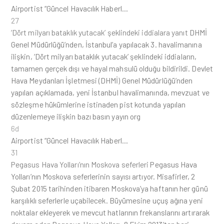
Airportist “Güncel Havacılık Haberl…
27
‘Dört milyarı bataklık yutacak’ şeklindeki iddialara yanıt
DHMİ
Genel Müdürlüğü’nden, İstanbul’a yapılacak 3. havalimanına
ilişkin, ‘Dört milyarı bataklık yutacak’ şeklindeki iddiaların,
tamamen gerçek dışı ve hayal mahsulü olduğu bildirildi. Devlet
Hava Meydanları İşletmesi (DHMİ) Genel Müdürlüğü’nden
yapılan açıklamada, yeni İstanbul havalimanında, mevzuat ve
sözleşme hükümlerine istinaden pist kotunda yapılan
düzenlemeye ilişkin bazı basın yayın org
6d
Airportist “Güncel Havacılık Haberl…
31
Pegasus Hava Yolları’nın Moskova seferleri
Pegasus Hava
Yolları’nın Moskova seferlerinin sayısı artıyor. Misafirler, 2
Şubat 2015 tarihinden itibaren Moskova’ya haftanın her günü
karşılıklı seferlerle uçabilecek. Büyümesine uçuş ağına yeni
noktalar ekleyerek ve mevcut hatlarının frekanslarını artırarak