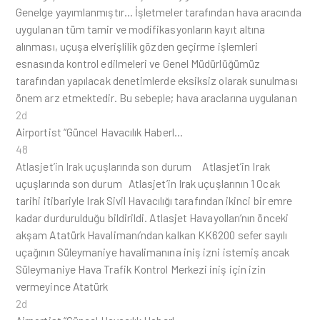
Genelge yayımlanmıştır… İşletmeler tarafından hava aracında
uygulanan tüm tamir ve modifikasyonların kayıt altına
alınması, uçuşa elverişlilik gözden geçirme işlemleri
esnasında kontrol edilmeleri ve Genel Müdürlüğümüz
tarafından yapılacak denetimlerde eksiksiz olarak sunulması
önem arz etmektedir. Bu sebeple; hava araclarına uygulanan
2d
Airportist “Güncel Havacılık Haberl…
48
Atlasjet’in Irak uçuşlarında son durum
Atlasjet’in Irak
uçuşlarında son durum Atlasjet’in Irak uçuşlarının 1 Ocak
tarihi itibariyle Irak Sivil Havacılığı tarafından ikinci bir emre
kadar durdurulduğu bildirildi. Atlasjet Havayolları’nın önceki
akşam Atatürk Havalimanı’ndan kalkan KK6200 sefer sayılı
uçağının Süleymaniye havalimanına iniş izni istemiş ancak
Süleymaniye Hava Trafik Kontrol Merkezi iniş için izin
vermeyince Atatürk
2d