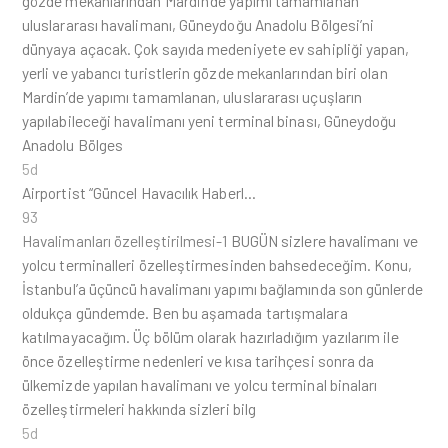
gözde mekanlarından Mardin’de yapımı tamamlanan
uluslararası havalimanı, Güneydoğu Anadolu Bölgesi’ni
dünyaya açacak. Çok sayıda medeniyete ev sahipliği yapan,
yerli ve yabancı turistlerin gözde mekanlarından biri olan
Mardin’de yapımı tamamlanan, uluslararası uçuşların
yapılabileceği havalimanı yeni terminal binası, Güneydoğu
Anadolu Bölges
5d
Airportist “Güncel Havacılık Haberl…
93
Havalimanları özelleştirilmesi-1
BUGÜN sizlere havalimanı ve
yolcu terminalleri özelleştirmesinden bahsedeceğim. Konu,
İstanbul’a üçüncü havalimanı yapımı bağlamında son günlerde
oldukça gündemde. Ben bu aşamada tartışmalara
katılmayacağım. Üç bölüm olarak hazırladığım yazılarım ile
önce özelleştirme nedenleri ve kısa tarihçesi sonra da
ülkemizde yapılan havalimanı ve yolcu terminal binaları
özelleştirmeleri hakkında sizleri bilg
5d