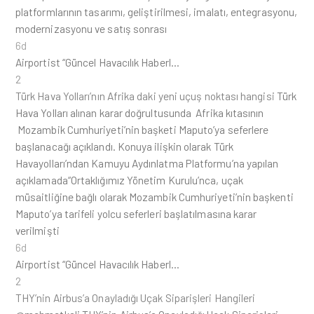
platformlarının tasarımı, geliştirilmesi, imalatı, entegrasyonu,
modernizasyonu ve satış sonrası
6d
Airportist “Güncel Havacılık Haberl…
2
Türk Hava Yolları’nın Afrika daki yeni uçuş noktası hangisi
Türk
Hava Yolları alınan karar doğrultusunda Afrika kıtasının
Mozambik Cumhuriyeti’nin başketi Maputo’ya seferlere
başlanacağı açıklandı. Konuya ilişkin olarak Türk
Havayolları’ndan Kamuyu Aydınlatma Platformu’na yapılan
açıklamada“Ortaklığımız Yönetim Kurulu’nca, uçak
müsaitliğine bağlı olarak Mozambik Cumhuriyeti’nin başkenti
Maputo’ya tarifeli yolcu seferleri başlatılmasına karar
verilmişti
6d
Airportist “Güncel Havacılık Haberl…
2
THY’nin Airbus’a Onayladığı Uçak Siparişleri Hangileri