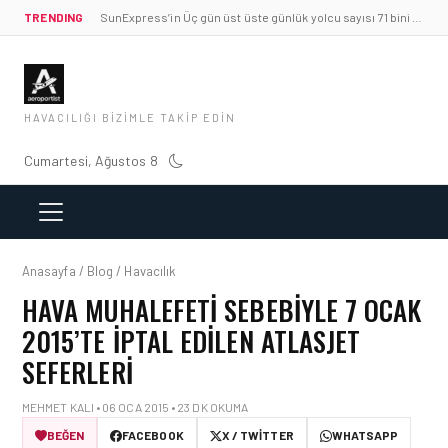
TRENDING
SunExpress’in Üç gün üst üste günlük yolcu sayısı 71 bini aştı
HAVACILIĞI BIZIMLE TAKIP EDIN
Cumartesi, Ağustos 8
Anasayfa / Blog / Havacılık
HAVA MUHALEFETI SEBEBIYLE 7 OCAK
2015’TE IPTAL EDILEN ATLASJET
SEFERLERI
MEHMET KALI • 06 OCA 2015 • 23 DK OKUMA
BEĞEN
FACEBOOK
X / TWITTER
WHATSAPP