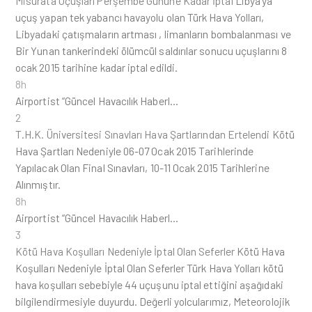
Misurata Uçuşları Perşembe Gününe Kadar İptal
Libya’ya
uçuş yapan tek yabancı havayolu olan Türk Hava Yolları,
Libyadaki çatışmaların artması , limanların bombalanması ve
Bir Yunan tankerindeki ölümcül saldırılar sonucu uçuşlarını 8
ocak 2015 tarihine kadar iptal edildi.
8h
Airportist “Güncel Havacılık Haberl…
2
T.H.K. Üniversitesi Sınavları Hava Şartlarından Ertelendi
Kötü
Hava Şartları Nedeniyle 06-07 Ocak 2015 Tarihlerinde
Yapılacak Olan Final Sınavları, 10-11 Ocak 2015 Tarihlerine
Alınmıştır.
8h
Airportist “Güncel Havacılık Haberl…
3
Kötü Hava Koşulları Nedeniyle İptal Olan Seferler
Kötü Hava
Koşulları Nedeniyle İptal Olan Seferler Türk Hava Yolları kötü
hava koşulları sebebiyle 44 uçuşunu iptal ettiğini aşağıdaki
bilgilendirmesiyle duyurdu. Değerli yolcularımız, Meteorolojik