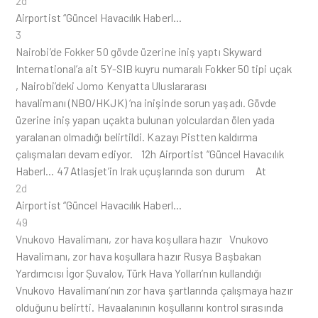
2d
Airportist “Güncel Havacılık Haberl…
3
Nairobi’de Fokker 50 gövde üzerine iniş yaptı
Skyward
International’a ait 5Y-SIB kuyru numaralı Fokker 50 tipi uçak
, Nairobi’deki Jomo Kenyatta Uluslararası
havalimanı (NBO/HKJK) ‘na inişinde sorun yaşadı. Gövde
üzerine iniş yapan uçakta bulunan yolculardan ölen yada
yaralanan olmadığı belirtildi. Kazayı Pistten kaldırma
çalışmaları devam ediyor. 12h Airportist “Güncel Havacılık
Haberl… 47 Atlasjet’in Irak uçuşlarında son durum At
2d
Airportist “Güncel Havacılık Haberl…
49
Vnukovo Havalimanı, zor hava koşullara hazır
Vnukovo
Havalimanı, zor hava koşullara hazır Rusya Başbakan
Yardımcısı İgor Şuvalov, Türk Hava Yolları’nın kullandığı
Vnukovo Havalimanı’nın zor hava şartlarında çalışmaya hazır
olduğunu belirtti. Havaalanının koşullarını kontrol sırasında