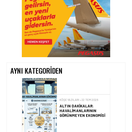
KRIZ YÖNETIMI, İNSAN
FAKTÖRÜ VE LIDERLIK:
BA919 SEFERI ÖRNEĞI
KÖŞE YAZILARI • 25 TEM 2026
ICAO 2026 RAPORUNDA
İNSAN FAKTÖRLERI VE
OPERASYONEL
İSTATISTIKLER
AYNI KATEGORIDEN
KÖŞE YAZILARI • 22 TEM 2026
ALTIN DAKIKALAR:
HAVALIMANLARININ
GÖRÜNMEYEN EKONOMISI
KÖŞE YAZILARI • 01 TEM 2026
BAGAJ, KOLTUK SEÇIMI,