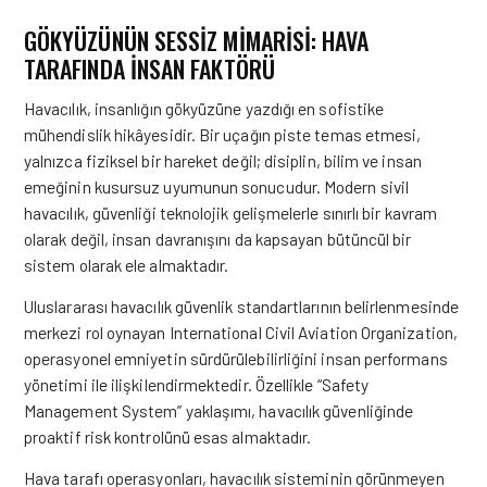
GÖKYÜZÜNÜN SESSIZ MIMARISI: HAVA
TARAFINDA İNSAN FAKTÖRÜ
Havacılık, insanlığın gökyüzüne yazdığı en sofistike
mühendislik hikâyesidir. Bir uçağın piste temas etmesi,
yalnızca fiziksel bir hareket değil; disiplin, bilim ve insan
emeğinin kusursuz uyumunun sonucudur. Modern sivil
havacılık, güvenliği teknolojik gelişmelerle sınırlı bir kavram
olarak değil, insan davranışını da kapsayan bütüncül bir
sistem olarak ele almaktadır.
Uluslararası havacılık güvenlik standartlarının belirlenmesinde
merkezi rol oynayan
International Civil Aviation Organization
,
operasyonel emniyetin sürdürülebilirliğini insan performans
yönetimi ile ilişkilendirmektedir. Özellikle “Safety
Management System” yaklaşımı, havacılık güvenliğinde
proaktif risk kontrolünü esas almaktadır.
Hava tarafı operasyonları, havacılık sisteminin görünmeyen