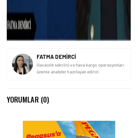
FATMA DEMIRCI
Havacılık sektörü ve hava kargo operasyonları
üzerine analizler hazırlayan editör.
YORUMLAR (0)
KÖŞE YAZILARI • 30 TEM 2026
HAVACILIK EMNIYETINDE