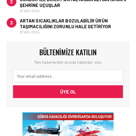
2
ŞEHRINE UÇUŞLAR
07 AĞU 2024
ARTAN SICAKLIKLAR BOZULABILIR ÜRÜN
3
TAŞIMACILIĞINI ZORUNLU HALE GETIRIYOR
07 AĞU 2024
BÜLTENIMIZE KATILIN
Yeni haberlerden anında haberdar olun
ÜYE OL