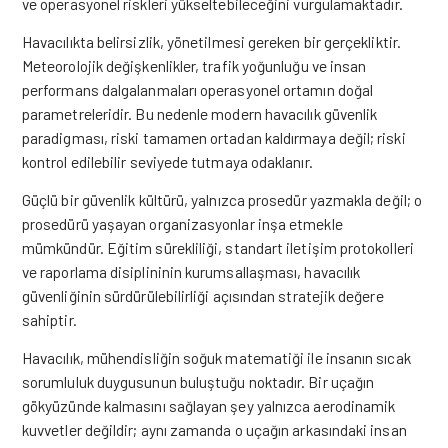
ve operasyonel riskleri yükseltebileceğini vurgulamaktadır.
Havacılıkta belirsizlik, yönetilmesi gereken bir gerçekliktir.
Meteorolojik değişkenlikler, trafik yoğunluğu ve insan
performans dalgalanmaları operasyonel ortamın doğal
parametreleridir. Bu nedenle modern havacılık güvenlik
paradigması, riski tamamen ortadan kaldırmaya değil; riski
kontrol edilebilir seviyede tutmaya odaklanır.
Güçlü bir güvenlik kültürü, yalnızca prosedür yazmakla değil; o
prosedürü yaşayan organizasyonlar inşa etmekle
mümkündür. Eğitim sürekliliği, standart iletişim protokolleri
ve raporlama disiplininin kurumsallaşması, havacılık
güvenliğinin sürdürülebilirliği açısından stratejik değere
sahiptir.
Havacılık, mühendisliğin soğuk matematiği ile insanın sıcak
sorumluluk duygusunun buluştuğu noktadır. Bir uçağın
gökyüzünde kalmasını sağlayan şey yalnızca aerodinamik
kuvvetler değildir; aynı zamanda o uçağın arkasındaki insan