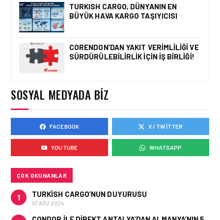
KRIZ YÖNETIMI, İNSAN
TURKISH CARGO, DÜNYANIN EN
FAKTÖRÜ VE LIDERLIK:
BÜYÜK HAVA KARGO TAŞIYICISI
BA919 SEFERI ÖRNEĞI
CORENDON’DAN YAKIT VERIMLILIĞI VE
SÜRDÜRÜLEBILIRLIK IÇIN İŞ BIRLIĞI!
KÖŞE YAZILARI • 25 TEM 2026
ICAO 2026 RAPORUNDA
İNSAN FAKTÖRLERI VE
OPERASYONEL
SOSYAL MEDYADA BIZ
İSTATISTIKLER
FACEBOOK
X / TWITTER
KÖŞE YAZILARI • 22 TEM 2026
ALTIN DAKIKALAR:
YOUTUBE
WHATSAPP
HAVALIMANLARININ
GÖRÜNMEYEN EKONOMISI
ÇOK OKUNANLAR
TURKISH CARGO’NUN DUYURUSU
1
07 AĞU 2024
CONDOR ILE DIREKT ANTALYA’DAN ALMANYA’NIN 5