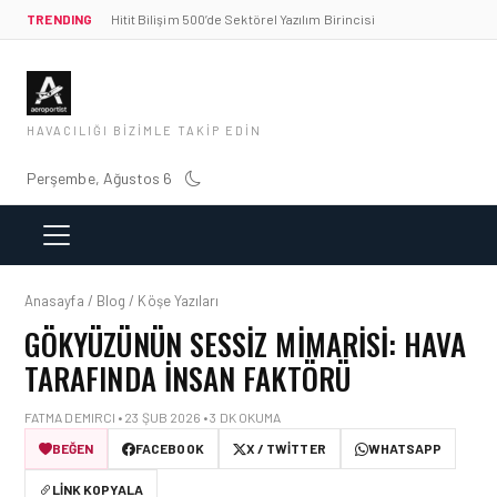
TRENDING
Hitit Bilişim 500’de Sektörel Yazılım Birincisi
HAVACILIĞI BIZIMLE TAKIP EDIN
Perşembe, Ağustos 6
Anasayfa / Blog / Köşe Yazıları
GÖKYÜZÜNÜN SESSIZ MIMARISI: HAVA
TARAFINDA İNSAN FAKTÖRÜ
FATMA DEMIRCI • 23 ŞUB 2026 • 3 DK OKUMA
BEĞEN
FACEBOOK
X / TWITTER
WHATSAPP
LINK KOPYALA