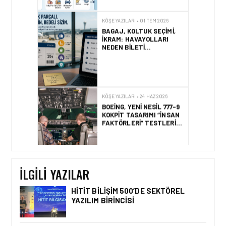
İKRAM: HAVAYOLLARI
NEDEN BILETI
PARÇALARA AYIRIYOR?
KÖŞE YAZILARI • 24 HAZ 2026
BOEING, YENI NESIL 777-9
KOKPIT TASARIMI “İNSAN
FAKTÖRLERI” TESTLERINI
TAMAMLADI
KÖŞE YAZILARI • 22 HAZ 2026
HAVACILIKTA MÜŞTERI
DENEYIMI: YOLCU ARTIK
SADECE UÇMAK DEĞIL,
SORUNSUZ BIR YOLCULUK
İLGILI YAZILAR
SATIN ALIYOR
HITIT BILIŞIM 500’DE SEKTÖREL
YAZILIM BIRINCISI
KÖŞE YAZILARI • 30 TEM 2026
HAVACILIK EMNIYETINDE