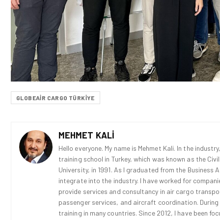
GLOBEAIR CARGO TÜRKIYE
MEHMET KALI
Hello everyone. My name is Mehmet Kali. In the industry,
training school in Turkey, which was known as the Civi
University, in 1991. As I graduated from the Business 
integrate into the industry. I have worked for compani
provide services and consultancy in air cargo transport
passenger services, and aircraft coordination. During
training in many countries. Since 2012, I have been fo