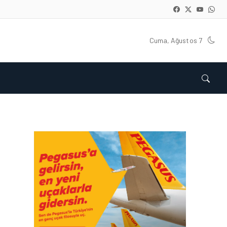
Cuma, Ağustos 7
KARGO • 26 TEM 2026
HONG KONG VE ÇIN’DEN
AVRUPA’YA HAVA
KARGODA SERT DÜŞÜŞ
KARGO • 08 TEM 2026