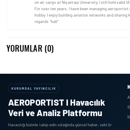
on air cargo at Nişantaşı University. I still hold vali
For over ten years, I have been managing aeroportist.c
hobby. I enjoy building aviation networks and sharing k
regards "kali"
YORUMLAR (0)
KURUMSAL YAYINCILIK
A
AEROPORTIST I Havacılık
S
Veri ve Analiz Platformu
İ
Havacılığı bizimle takip edin odağında güncel haber, sektör