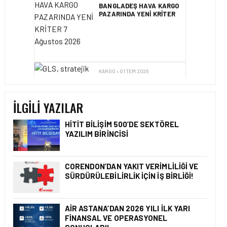
BANGLADEŞ HAVA KARGO
PAZARINDA YENI KRITER
KARGO • 01 TEM 2026
GLS, STRATEJIK
ORTAKLIK ILE TÜRKIYE
KARGO PAZARINA GIRIŞ
YAPIYOR
İLGILI YAZILAR
HITIT BILIŞIM 500’DE SEKTÖREL
YAZILIM BIRINCISI
KARGO • 26 TEM 2026
HONG KONG VE ÇIN’DEN
AVRUPA’YA HAVA
CORENDON’DAN YAKIT VERIMLILIĞI VE
KARGODA SERT DÜŞÜŞ
SÜRDÜRÜLEBILIRLIK IÇIN İŞ BIRLIĞI!
AIR ASTANA’DAN 2026 YILI İLK YARI
FINANSAL VE OPERASYONEL
KARGO • 08 TEM 2026