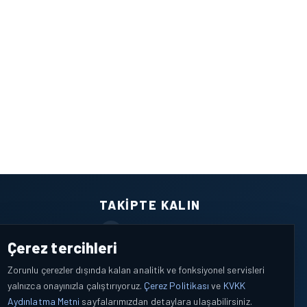
TAKIPTE KALIN
Facebook
Çerez tercihleri
X / Twitter
Zorunlu çerezler dışında kalan analitik ve fonksiyonel servisleri
yalnızca onayınızla çalıştırıyoruz.
Çerez Politikası
ve
KVKK
YouTube
Aydınlatma Metni
sayfalarımızdan detaylara ulaşabilirsiniz.