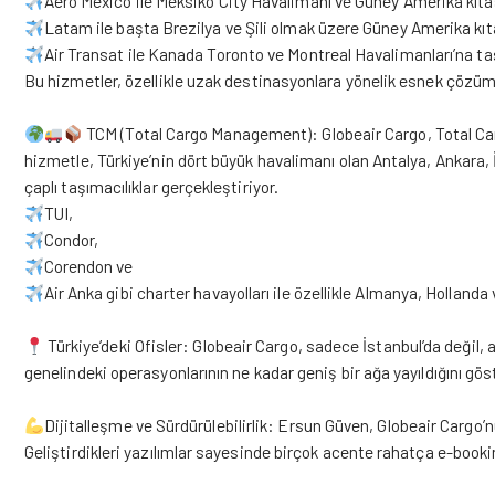
Aero Mexico ile Meksiko City Havalimanı ve Güney Amerika kıta
Latam ile başta Brezilya ve Şili olmak üzere Güney Amerika kı
Air Transat ile Kanada Toronto ve Montreal Havalimanları’na ta
Bu hizmetler, özellikle uzak destinasyonlara yönelik esnek çözüm
TCM (Total Cargo Management): Globeair Cargo, Total Car
hizmetle, Türkiye’nin dört büyük havalimanı olan Antalya, Ankara, 
çaplı taşımacılıklar gerçekleştiriyor.
TUI,
Condor,
Corendon ve
Air Anka gibi charter havayolları ile özellikle Almanya, Holland
Türkiye’deki Ofisler: Globeair Cargo, sadece İstanbul’da değil,
genelindeki operasyonlarının ne kadar geniş bir ağa yayıldığını gös
Dijitalleşme ve Sürdürülebilirlik: Ersun Güven, Globeair Cargo’nu
Geliştirdikleri yazılımlar sayesinde birçok acente rahatça e-booking