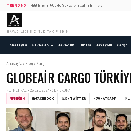
TRENDING
Hitit Bilişim 500’de Sektörel Yazılım Birincisi
HAVACILIĞI BIZIMLE TAKIP EDIN
Anasayfa
Havaalanı
Havacılık
Turizm
Havayolu
Kargo
Anasayfa / Blog / Kargo
GLOBEAIR CARGO TÜRKIY
MEHMET KALI • 25 EYL 2024 • 3 DK OKUMA
BEĞEN
FACEBOOK
X / TWITTER
WHATSAPP
L