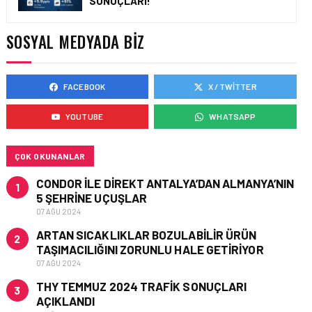
SONUÇLARI!
TURHAN ÖZEN SAUDI
CARGO CHIEF
COMMERCIAL OFFICER
SOSYAL MEDYADA BIZ
OLDU
FACEBOOK
X / TWITTER
KARGO • 06 TEM 2026
FLYDUBAI’DEN SABIHA
YOUTUBE
WHATSAPP
GÖKÇEN’E GÜNLÜK
UÇUŞLAR VE KARGO
HIZMETI BAŞLADI!
ÇOK OKUNANLAR
CONDOR ILE DIREKT ANTALYA’DAN ALMANYA’NIN
1
5 ŞEHRINE UÇUŞLAR
07 AĞU 2024
ARTAN SICAKLIKLAR BOZULABILIR ÜRÜN
2
TAŞIMACILIĞINI ZORUNLU HALE GETIRIYOR
07 AĞU 2024
THY TEMMUZ 2024 TRAFIK SONUÇLARI
3
AÇIKLANDI