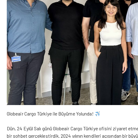
Globeair Cargo Türkiye ile Büyüme Yolunda!
Dün, 24 Eylül Salı günü Globeair Cargo Türkiye ofisini ziyaret etme
bir sohbet gerçekleştirdik. 2024 yılının kendileri açısından bir büyü