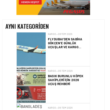
TURHAN ÖZEN SAUDI
CARGO CHIEF
COMMERCIAL OFFICER
OLDU
AYNI KATEGORIDEN
KARGO • 06 TEM 2026
FLYDUBAI’DEN SABIHA
GÖKÇEN’E GÜNLÜK
UÇUŞLAR VE KARGO
HIZMETI BAŞLADI!
KARGO • 05 TEM 2026
BASIK BURUNLU KÖPEK
SAHIPLERI IÇIN 2026
UÇUŞ REHBERI
KARGO • 05 TEM 2026