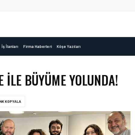
İş İlanları
Firma Haberleri
Köşe Yazıları
E ILE BÜYÜME YOLUNDA!
INK KOPYALA