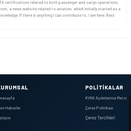
d IATA certifications related to both passenger and cargo operations.
om, a news website related to aviation, which initially started as a
nowledge. If there is anything I can contribute to, I am here. Best
KURUMSAL
POLITIKALAR
nasayfa
KVKK Aydınlatma Metni
on Haberler
Çerez Politikası
Çerez Tercihleri
letişim