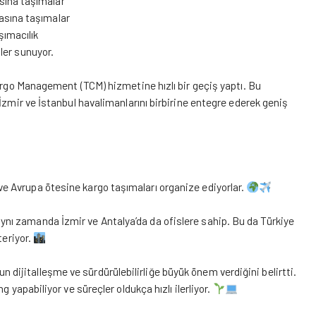
sına taşımalar
tasına taşımalar
şımacılık
ler sunuyor.
go Management (TCM) hizmetine hızlı bir geçiş yaptı. Bu
İzmir ve İstanbul havalimanlarını birbirine entegre ederek geniş
a ve Avrupa ötesine kargo taşımaları organize ediyorlar.
 aynı zamanda İzmir ve Antalya’da da ofislere sahip. Bu da Türkiye
teriyor.
n dijitalleşme ve sürdürülebilirliğe büyük önem verdiğini belirtti.
 yapabiliyor ve süreçler oldukça hızlı ilerliyor.