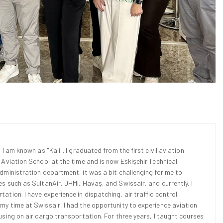
 I am known as "Kali". I graduated from the first civil aviation
l Aviation School at the time and is now Eskişehir Technical
Administration department, it was a bit challenging for me to
es such as SultanAir, DHMI, Havaş, and Swissair, and currently, I
ation. I have experience in dispatching, air traffic control,
 my time at Swissair, I had the opportunity to experience aviation
cusing on air cargo transportation. For three years, I taught courses