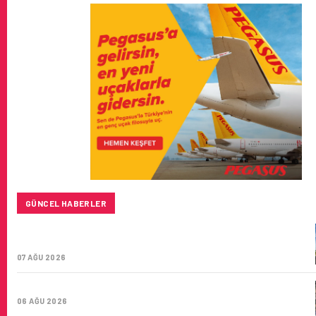
GÜNCEL HABERLER
SUNEXPRESS’IN ÜÇ GÜN ÜST ÜSTE GÜNLÜK YOLCU
SAYISI 71 BINI AŞTI
07 AĞU 2026
HITIT BILIŞIM 500’DE SEKTÖREL YAZILIM BIRINCISI
06 AĞU 2026