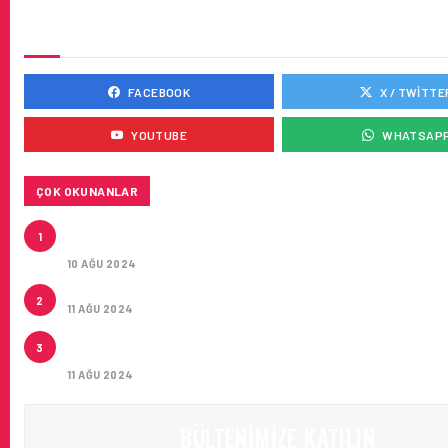
SOSYAL MEDYADA BIZ
FACEBOOK
X / TWITTE
YOUTUBE
WHATSAP
ÇOK OKUNANLAR
HITIT, 2024’ÜN IKINCI ÇEYREĞINDE SATIŞ GELIRLER
1
21 ARTIRARAK 15,2 MILYON DOLARA ULAŞTIRDI
10 AĞU 2024
ÇUKUROVA ULUSLARARASI HAVALIMANI AÇILDI
2
11 AĞU 2024
ÇUKUROVA ULUSLARARASI HAVALIMANI İLK YOLCUL
3
AĞIRLADI
11 AĞU 2024
BÜLTENIMIZE KATILIN