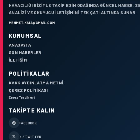
HAVACILIĞI BIZIMLE TAKIP EDIN ODAĞINDA GÜNCEL HABER, 
ANALIZI VE OKUYUCU ILETIŞIMINI TEK ÇATI ALTINDA SUNAR.
MEHMET.KALI@GMAIL.COM
KURUMSAL
ANASAYFA
SON HABERLER
İLETIŞIM
POLITIKALAR
KVKK AYDINLATMA METNI
ÇEREZ POLITIKASI
Çerez Tercihleri
TAKIPTE KALIN
FACEBOOK
X / TWITTER