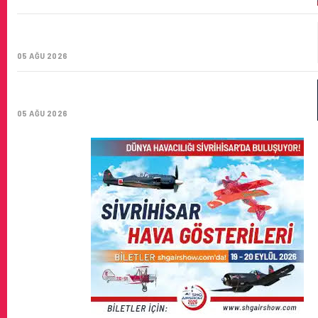
CORENDON’DAN YAKIT VERIMLILIĞI VE
SÜRDÜRÜLEBILIRLIK IÇIN İŞ BIRLIĞI!
05 AĞU 2026
AIR ASTANA’DAN 2026 YILI İLK YARI FINANSAL VE
OPERASYONEL SONUÇLARI!
05 AĞU 2026