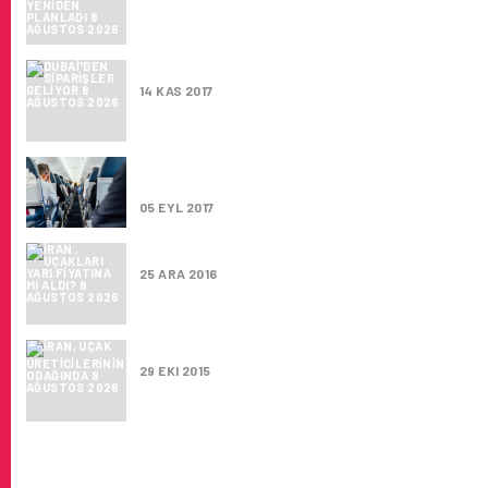
DUBAI’DEN SIPARIŞLER GELIYOR
14 KAS 2017
BOEING’TEN UTC-ROCKWELL ANLAŞMASIN
TEPKI
05 EYL 2017
İRAN , UÇAKLARI YARI FIYATINA MI ALDI?
25 ARA 2016
İRAN, UÇAK ÜRETICILERININ ODAĞINDA
29 EKI 2015