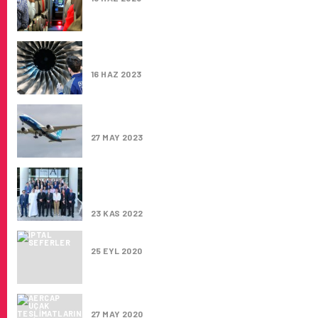
ROLLS-ROYCE PEARL 10X MOTOR GELIŞTI
PROGRAMI TÜM HIZIYLA DEVAM EDIYOR
16 HAZ 2023
BOEING: HAVACILIK VE UZAY ENDÜSTRISI T
KRIZINDEN UZUN SÜRE ETKILENEBILIR
27 MAY 2023
EMIRATES VE IATA, PILOT EĞITIMI VE UÇUŞ
GÜVENLIĞINE DAIR EN IYI UYGULAMALARIN
PAYLAŞILMASI IÇIN SEKTÖRE ÖNCÜLÜK ED
23 KAS 2022
ESKI GÜNLERE DÖNMEK ZOR OLACAK
25 EYL 2020
AERCAP UÇAK TESLIMATLARINI YENIDEN P
27 MAY 2020