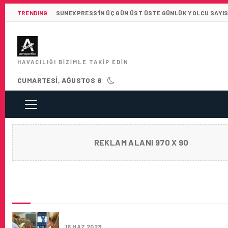
TRENDING
SUNEXPRESS’IN ÜÇ GÜN ÜST ÜSTE GÜNLÜK YOLCU SAYISI 
HAVACILIĞI BIZIMLE TAKIP EDIN
CUMARTESI, AĞUSTOS 8
REKLAM ALANI 970 X 90
SON HABERLER
FAA, KOKPITE İKINCI BIR KAPI ÖNERDI
16 HAZ 2023