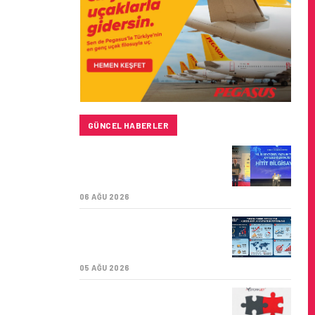
GÜNCEL HABERLER
HITIT BILIŞIM 500’DE
SEKTÖREL YAZILIM
BIRINCISI
06 AĞU 2026
TURKISH CARGO,
DÜNYANIN EN BÜYÜK
HAVA KARGO TAŞIYICISI
05 AĞU 2026
CORENDON’DAN YAKIT
VERIMLILIĞI VE