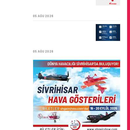
SÜRDÜRÜLEBILIRLIK IÇIN
İŞ BIRLIĞI!
05 AĞU 2026
AIR ASTANA’DAN 2026
YILI İLK YARI FINANSAL
VE OPERASYONEL
SONUÇLARI!
05 AĞU 2026