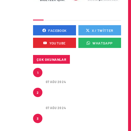
SOSYAL MEDYADA BIZ
FACEBOOK
X / TWITTER
YOUTUBE
WHATSAPP
ÇOK OKUNANLAR
TURKISH CARGO’NUN
1
DUYURUSU
07 AĞU 2024
CONDOR ILE DIREKT
2
ANTALYA’DAN ALMANYA’NIN 5
ŞEHRINE UÇUŞLAR
07 AĞU 2024
ARTAN SICAKLIKLAR
3
BOZULABILIR ÜRÜN
TAŞIMACILIĞINI ZORUNLU HALE