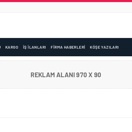
U
KARGO
İŞ İLANLARI
FIRMA HABERLERI
KÖŞE YAZILARI
REKLAM ALANI 970 X 90
 BAĞLANTI VE PREMIUM EKONOMI SINIFI KATEGOR