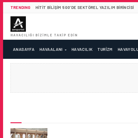
TRENDING
HITIT BILIŞIM 500’DE SEKTÖREL YAZILIM BIRINCISI
HAVACILIĞI BIZIMLE TAKIP EDIN
ANASAYFA
HAVAALANI
HAVACILIK
TURIZM
HAVAYOL
SON HABERLER
EMIRATES, UÇAK İÇI EĞLENCE,