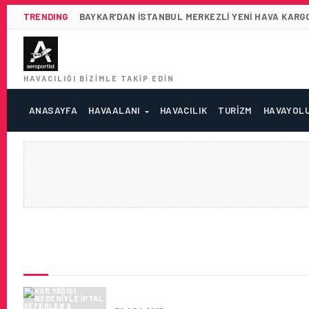
TRENDING
BAYKAR’DAN İSTANBUL MERKEZLI YENI HAVA KARGO
HAVACILIĞI BIZIMLE TAKIP EDIN
ANASAYFA
HAVAALANI
HAVACILIK
TURIZM
HAVAYOL
SON HABERLER
KAR YAĞIŞI NEDENIYLE IPTAL