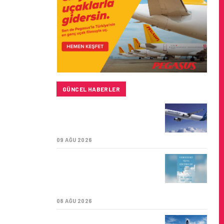
GÜNCEL HABERLER
BAYKAR’DAN İSTANBUL
MERKEZLI YENI HAVA
KARGO ŞIRKETI YOLDA!
09 AĞU 2026
TÜRK HAVA YOLLARI’NIN
STRATEJIK DÖNÜŞÜM
HIKAYESI: YIRMIBIRINCI
YÜZYIL GÖKTÜRKLERI
08 AĞU 2026
SUNEXPRESS’IN ÜÇ GÜN