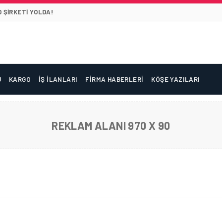
 ŞIRKETI YOLDA!
U
KARGO
İŞ İLANLARI
FIRMA HABERLERI
KÖŞE YAZILARI
REKLAM ALANI 970 X 90
 SEFERLER