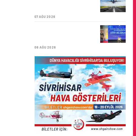
ÜST ÜSTE GÜNLÜK
YOLCU SAYISI 71 BINI AŞTI
07 AĞU 2026
HITIT BILIŞIM 500’DE
SEKTÖREL YAZILIM
BIRINCISI
06 AĞU 2026