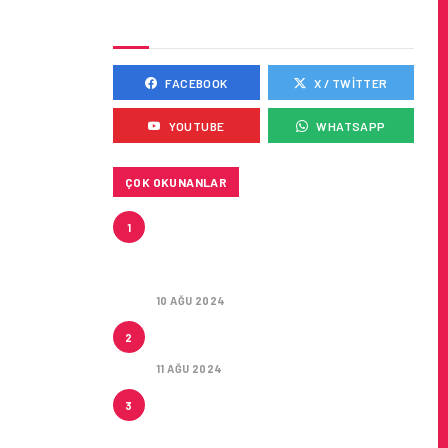
SOSYAL MEDYADA BIZ
FACEBOOK
X / TWITTER
YOUTUBE
WHATSAPP
ÇOK OKUNANLAR
HITIT, 2024’ÜN IKINCI
1
ÇEYREĞINDE SATIŞ GELIRLERINI
YÜZDE 21 ARTIRARAK 15,2
MILYON DOLARA ULAŞTIRDI
10 AĞU 2024
ÇUKUROVA ULUSLARARASI
2
HAVALIMANI AÇILDI
11 AĞU 2024
ÇUKUROVA ULUSLARARASI
3
HAVALIMANI İLK YOLCULARINI
AĞIRLADI